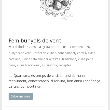
Fem bunyols de vent
3 d'abril de 2020
gratalectura
0 Comment
,
,
,
,
bunyols de vent
Carnet de cuinar
confinament
cordill
cuina
,
,
catalana
Cuina catalana per a festes i tradicions
cuina per a
,
,
,
nens
cuina tradicional
Quaresma
receptes
La Quaresma és temps de crisi. La crisi demana
recolliment, concentració, disciplina, bon ànim i confiança.
La crisi comporta un
Saber-ne més