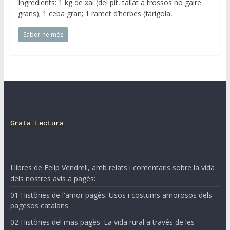
Ingredients: 1 kg de xai (del pit, tallat a trossos no gaire
grans); 1 ceba gran; 1 ramet d’herbes (farigola,
Saber-ne més
Grata Lectura
Llibres de Felip Vendrell, amb relats i comentaris sobre la vida
dels nostres avis a pagès:
01 Històries de l'amor pagès: Usos i costums amorosos dels
pagesos catalans.
02 Històries del mas pagès: La vida rural a través de les