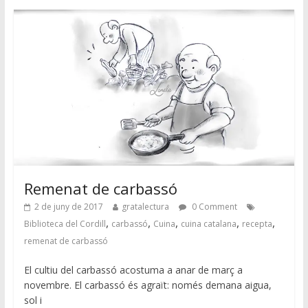
Remenat de carbassó
2 de juny de 2017
gratalectura
0 Comment
,
,
,
,
,
Biblioteca del Cordill
carbassó
Cuina
cuina catalana
recepta
remenat de carbassó
El cultiu del carbassó acostuma a anar de març a
novembre. El carbassó és agraït: només demana aigua,
sol i