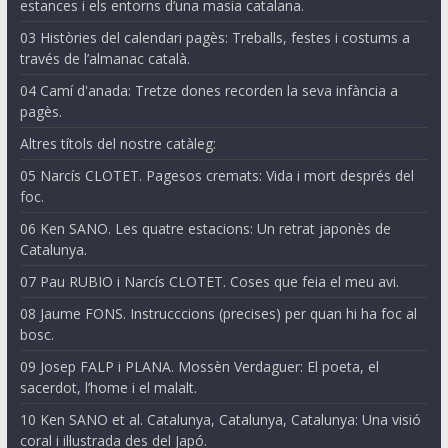
estances i els entorns d’una masia catalana.
03 Històries del calendari pagès: Treballs, festes i costums a
través de l’almanac català.
04 Camí d'anada: Tretze dones recorden la seva infància a
pagès.
Altres títols del nostre catàleg:
05 Narcís CLOTET. Pagesos cremats: Vida i mort després del
foc.
06 Ken SANO. Les quatre estacions: Un retrat japonès de
Catalunya.
07 Pau RUBIO i Narcís CLOTET. Coses que feia el meu avi.
08 Jaume FONS. Instrucccions (precises) per quan hi ha foc al
bosc.
09 Josep FALP i PLANA. Mossèn Verdaguer: El poeta, el
sacerdot, l’home i el malalt.
10 Ken SANO et al. Catalunya, Catalunya, Catalunya: Una visió
coral i il·lustrada des del Japó.