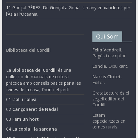
11 Gonçal PÉREZ. De Gonçal a Gopal: Un any en xancletes per
l’Àsia i l’Oceania.
Qui Som
Felip Vendrell.
Biblioteca del Cordill
Pagès i escriptor.
Loncle.
Dibuixant.
La
Biblioteca del Cordill
és una
col·lecció de manuals de cultura
Narcís Clotet.
Editor.
pràctica amb consells bàsics per a les
feines de la casa, l'hort i el jardí.
GrataLectura és el
segell editor del
01
L’oli i l’oliva
Cordill.
02
Cançoneret de Nadal
Estem
03
Fem un hort
especialitzats en
temes rurals.
04
La cobla i la sardana