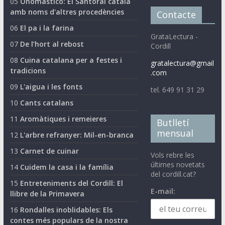
05
Onomasticó: El Santoral català
amb noms d'altres procedències
Contacte
06
El pa i la farina
GrataLectura -
07
De l’hort al rebost
Cordill
08
Cuina catalana per a festes i
gratalectura@gmail
tradicions
.com
09
L'aigua i les fonts
tel. 649 91 31 29
10
Cants catalans
11
Aromàtiques i remeieres
Butlletí
mensual
12
L'arbre refranyer: Mil-en-branca
13
Carnet de cuinar
Vols rebre les
últimes novetats
14
Cuidem la casa i la família
del cordill.cat?
15
Entreteniments del Cordill: El
E-mail:
llibre de la Primavera
16
Rondalles inoblidables: Els
contes més populars de la nostra