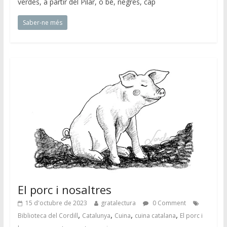
verdes, a partir del Pilar, o bé, negres, cap
Saber-ne més
El porc i nosaltres
15 d'octubre de 2023
gratalectura
0 Comment
,
,
,
,
Biblioteca del Cordill
Catalunya
Cuina
cuina catalana
El porc i