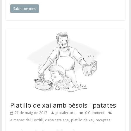
Saber-ne més
Platillo de xai amb pèsols i patates
21 de maig de 2017
gratalectura
0 Comment
,
,
,
Almanac del Cordill
cuina catalana
platillo de xai
receptes