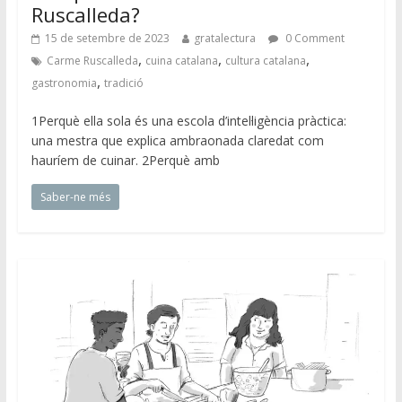
Ruscalleda?
15 de setembre de 2023
gratalectura
0 Comment
,
,
,
Carme Ruscalleda
cuina catalana
cultura catalana
,
gastronomia
tradició
1Perquè ella sola és una escola d’intel·ligència pràctica:
una mestra que explica ambraonada claredat com
hauríem de cuinar. 2Perquè amb
Saber-ne més