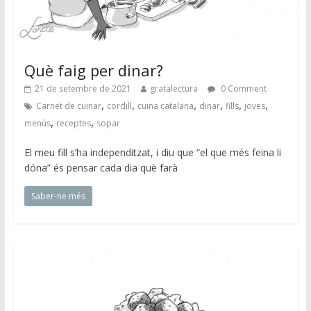
Què faig per dinar?
21 de setembre de 2021
gratalectura
0 Comment
,
,
,
,
,
,
Carnet de cuinar
cordill
cuina catalana
dinar
fills
joves
,
,
menús
receptes
sopar
El meu fill s’ha independitzat, i diu que “el que més feina li
dóna” és pensar cada dia què farà
Saber-ne més