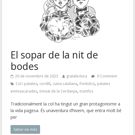
El sopar de la nit de
bodes
20 de novembre de 2023
gratalectura
0 Comment
,
,
,
,
Col i patates
cordill
cuina catalana
fredolics
patates
,
,
emmascarades
trinxat de la Cerdanya
trumfos
Tradicionalment la col ha tingut un gran protagonisme a
la vida pagesa. És unaverdura d’hivern, que entra molt bé
per
Saber-ne més