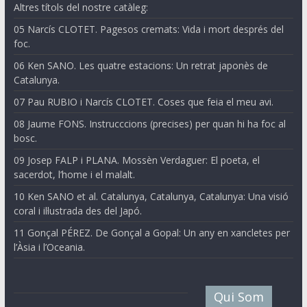
Altres títols del nostre catàleg:
05 Narcís CLOTET. Pagesos cremats: Vida i mort després del
foc.
06 Ken SANO. Les quatre estacions: Un retrat japonès de
Catalunya.
07 Pau RUBIO i Narcís CLOTET. Coses que feia el meu avi.
08 Jaume FONS. Instrucccions (precises) per quan hi ha foc al
bosc.
09 Josep FALP i PLANA. Mossèn Verdaguer: El poeta, el
sacerdot, l’home i el malalt.
10 Ken SANO et al. Catalunya, Catalunya, Catalunya: Una visió
coral i il·lustrada des del Japó.
11 Gonçal PÉREZ. De Gonçal a Gopal: Un any en xancletes per
l’Àsia i l’Oceania.
Qui Som