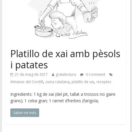
Platillo de xai amb pèsols
i patates
21 de maig de 2017
gratalectura
0 Comment
,
,
,
Almanac del Cordill
cuina catalana
platillo de xai
receptes
Ingredients: 1 kg de xai (del pit, tallat a trossos no gaire
grans); 1 ceba gran; 1 ramet d’herbes (farigola,
Saber-ne més