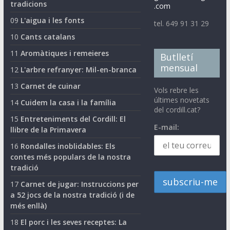
tradicions
.com
09
L'aigua i les fonts
tel. 649 91 31 29
10
Cants catalans
11
Aromàtiques i remeieres
Butlletí
mensual
12
L'arbre refranyer: Mil-en-branca
13
Carnet de cuinar
Vols rebre les
últimes novetats
14
Cuidem la casa i la família
del cordill.cat?
15
Entreteniments del Cordill: El
E-mail:
llibre de la Primavera
16
Rondalles inoblidables: Els
contes més populars de la nostra
tradició
17
Carnet de jugar: Instruccions per
a 52 jocs de la nostra tradició (i de
més enllà)
18
El porc i les seves receptes: La