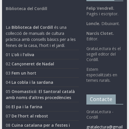
Felip Vendrell.
Biblioteca del Cordill
Pagès i escriptor.
Loncle.
Dibuixant.
La
Biblioteca del Cordill
és una
col·lecció de manuals de cultura
Narcís Clotet.
Editor.
pràctica amb consells bàsics per a les
feines de la casa, l'hort i el jardí.
GrataLectura és el
segell editor del
01
L’oli i l’oliva
Cordill.
02
Cançoneret de Nadal
Estem
03
Fem un hort
especialitzats en
temes rurals.
04
La cobla i la sardana
05
Onomasticó: El Santoral català
amb noms d'altres procedències
Contacte
06
El pa i la farina
GrataLectura -
07
De l’hort al rebost
Cordill
08
Cuina catalana per a festes i
gratalectura@gmail