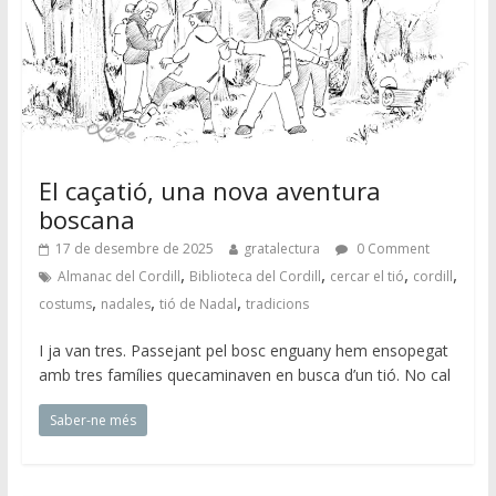
El caçatió, una nova aventura
boscana
17 de desembre de 2025
gratalectura
0 Comment
,
,
,
,
Almanac del Cordill
Biblioteca del Cordill
cercar el tió
cordill
,
,
,
costums
nadales
tió de Nadal
tradicions
I ja van tres. Passejant pel bosc enguany hem ensopegat
amb tres famílies quecaminaven en busca d’un tió. No cal
Saber-ne més