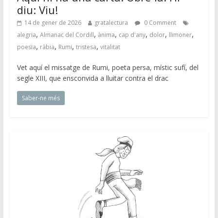
diu: Viu!
14 de gener de 2026
gratalectura
0 Comment
,
,
,
,
,
,
alegria
Almanac del Cordill
ànima
cap d'any
dolor
llimoner
,
,
,
,
poesia
ràbia
Rumi
tristesa
vitalitat
Vet aquí el missatge de Rumi, poeta persa, místic sufí, del
segle XIII, que ensconvida a lluitar contra el drac
Saber-ne més