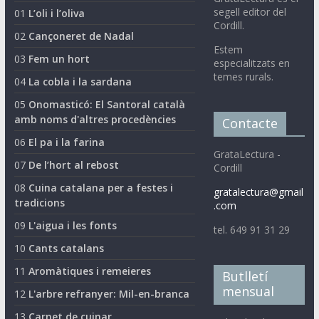
segell editor del
01
L’oli i l’oliva
Cordill.
02
Cançoneret de Nadal
Estem
03
Fem un hort
especialitzats en
temes rurals.
04
La cobla i la sardana
05
Onomasticó: El Santoral català
amb noms d'altres procedències
Contacte
06
El pa i la farina
GrataLectura -
07
De l’hort al rebost
Cordill
08
Cuina catalana per a festes i
gratalectura@gmail
tradicions
.com
09
L'aigua i les fonts
tel. 649 91 31 29
10
Cants catalans
11
Aromàtiques i remeieres
Butlletí
mensual
12
L'arbre refranyer: Mil-en-branca
13
Carnet de cuinar