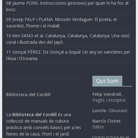
08 Jaume FONS. Instrucccions (precises) per quan hi ha foc al
bosc.
09 Josep FALP i PLANA. Mossèn Verdaguer: El poeta, el
sacerdot, l’home i el malalt.
10 Ken SANO et al. Catalunya, Catalunya, Catalunya: Una visió
coral i il·lustrada des del Japó.
11 Gonçal PÉREZ. De Gonçal a Gopal: Un any en xancletes per
l’Àsia i l’Oceania.
Qui Som
Felip Vendrell.
Biblioteca del Cordill
Pagès i escriptor.
Loncle.
Dibuixant.
La
Biblioteca del Cordill
és una
col·lecció de manuals de cultura
Narcís Clotet.
Editor.
pràctica amb consells bàsics per a les
feines de la casa, l'hort i el jardí.
GrataLectura és el