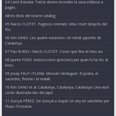
04 Camí d'anada: Tretze dones recorden la seva infància a
pagès.
Altres títols del nostre catàleg:
05 Narcís CLOTET. Pagesos cremats: Vida i mort després del
foc.
06 Ken SANO. Les quatre estacions: Un retrat japonès de
Catalunya.
07 Pau RUBIO i Narcís CLOTET. Coses que feia el meu avi.
08 Jaume FONS. Instrucccions (precises) per quan hi ha foc al
bosc.
09 Josep FALP i PLANA. Mossèn Verdaguer: El poeta, el
sacerdot, l’home i el malalt.
10 Ken SANO et al. Catalunya, Catalunya, Catalunya: Una visió
coral i il·lustrada des del Japó.
11 Gonçal PÉREZ. De Gonçal a Gopal: Un any en xancletes per
l’Àsia i l’Oceania.