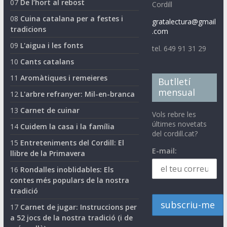
07
De l’hort al rebost
Cordill
08
Cuina catalana per a festes i
gratalectura@gmail
tradicions
.com
09
L'aigua i les fonts
tel. 649 91 31 29
10
Cants catalans
11
Aromàtiques i remeieres
Butlletí
mensual
12
L'arbre refranyer: Mil-en-branca
13
Carnet de cuinar
Vols rebre les
últimes novetats
14
Cuidem la casa i la família
del cordill.cat?
15
Entreteniments del Cordill: El
E-mail:
llibre de la Primavera
16
Rondalles inoblidables: Els
contes més populars de la nostra
tradició
17
Carnet de jugar: Instruccions per
a 52 jocs de la nostra tradició (i de