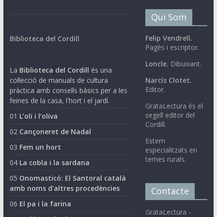
Qui Som
Felip Vendrell.
Biblioteca del Cordill
Pagès i escriptor.
Loncle.
Dibuixant.
La
Biblioteca del Cordill
és una
col·lecció de manuals de cultura
Narcís Clotet.
Editor.
pràctica amb consells bàsics per a les
feines de la casa, l'hort i el jardí.
GrataLectura és el
segell editor del
01
L’oli i l’oliva
Cordill.
02
Cançoneret de Nadal
Estem
03
Fem un hort
especialitzats en
temes rurals.
04
La cobla i la sardana
05
Onomasticó: El Santoral català
amb noms d'altres procedències
Contacte
06
El pa i la farina
GrataLectura -