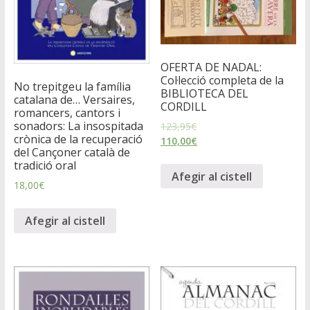
OFERTA DE NADAL:
Col·lecció completa de la
No trepitgeu la família
BIBLIOTECA DEL
catalana de… Versaires,
CORDILL
romancers, cantors i
sonadors: La insospitada
123,95
€
crònica de la recuperació
110,00
€
del Cançoner català de
tradició oral
Afegir al cistell
18,00
€
Afegir al cistell