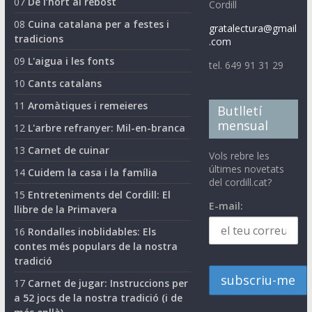
07
De l’hort al rebost
Cordill
08
Cuina catalana per a festes i
gratalectura@gmail
tradicions
.com
09
L'aigua i les fonts
tel. 649 91 31 29
10
Cants catalans
11
Aromàtiques i remeieres
Butlletí
mensual
12
L'arbre refranyer: Mil-en-branca
13
Carnet de cuinar
Vols rebre les
últimes novetats
14
Cuidem la casa i la família
del cordill.cat?
15
Entreteniments del Cordill: El
E-mail:
llibre de la Primavera
16
Rondalles inoblidables: Els
contes més populars de la nostra
tradició
17
Carnet de jugar: Instruccions per
a 52 jocs de la nostra tradició (i de