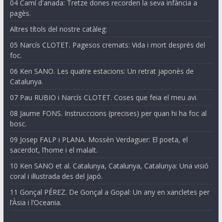
04 Camí d'anada: Tretze dones recorden la seva infància a
pagès.
Altres títols del nostre catàleg:
05 Narcís CLOTET. Pagesos cremats: Vida i mort després del
foc.
06 Ken SANO. Les quatre estacions: Un retrat japonès de
Catalunya.
07 Pau RUBIO i Narcís CLOTET. Coses que feia el meu avi.
08 Jaume FONS. Instrucccions (precises) per quan hi ha foc al
bosc.
09 Josep FALP i PLANA. Mossèn Verdaguer: El poeta, el
sacerdot, l’home i el malalt.
10 Ken SANO et al. Catalunya, Catalunya, Catalunya: Una visió
coral i il·lustrada des del Japó.
11 Gonçal PÉREZ. De Gonçal a Gopal: Un any en xancletes per
l’Àsia i l’Oceania.