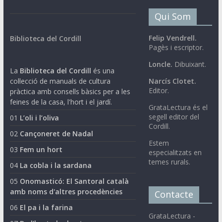
Qui Som
Felip Vendrell.
Biblioteca del Cordill
Pagès i escriptor.
Loncle.
Dibuixant.
La
Biblioteca del Cordill
és una
col·lecció de manuals de cultura
Narcís Clotet.
Editor.
pràctica amb consells bàsics per a les
feines de la casa, l'hort i el jardí.
GrataLectura és el
segell editor del
01
L’oli i l’oliva
Cordill.
02
Cançoneret de Nadal
Estem
03
Fem un hort
especialitzats en
temes rurals.
04
La cobla i la sardana
05
Onomasticó: El Santoral català
amb noms d'altres procedències
Contacte
06
El pa i la farina
GrataLectura -