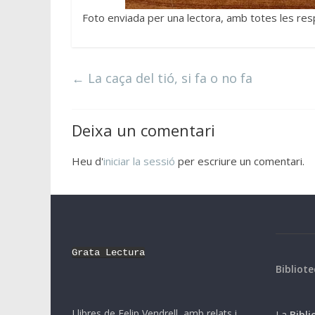
Foto enviada per una lectora, amb totes les respo
←
La caça del tió, si fa o no fa
Deixa un comentari
Heu d'
iniciar la sessió
per escriure un comentari.
Grata Lectura
Bibliote
Llibres de Felip Vendrell, amb relats i
La
Biblio