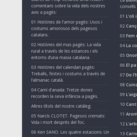
comentaris sobre la vida dels nostres
consells 
avis a pagès:
01
L’oli 
01 Històries de l'amor pagès: Usos i
02
Canç
costums amorosos dels pagesos
catalans.
03
Fem 
02 Històries del mas pagès: La vida
04
La co
rural a través de les estances i els
05
Onom
entorns d’una masia catalana.
06
El pa
03 Històries del calendari pagès:
Treballs, festes i costums a través de
07
De l’
l’almanac català.
08
Cuina
04 Camí d'anada: Tretze dones
09
L'aig
recorden la seva infància a pagès.
10
Cant
Altres títols del nostre catàleg:
11
Arom
05 Narcís CLOTET. Pagesos cremats:
Vida i mort després del foc.
12
L'arb
06 Ken SANO. Les quatre estacions: Un
13
Carn