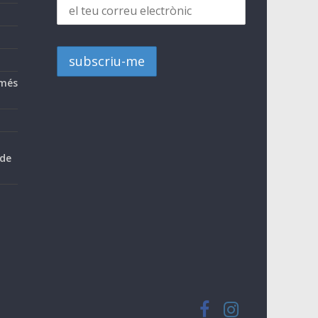
 més
 de