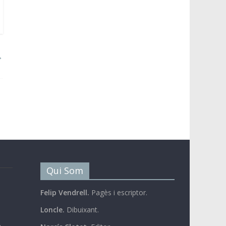
→
Qui Som
Felip Vendrell.
Pagès i escriptor.
Loncle.
Dibuixant.
b