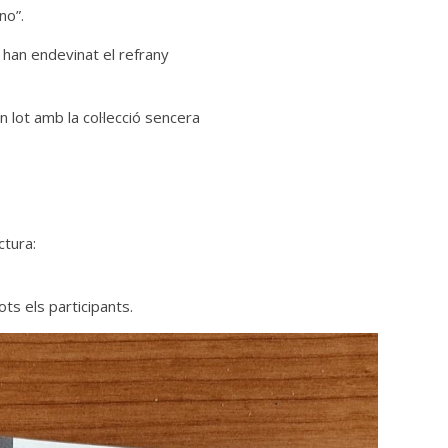
no”.
han endevinat el refrany
 lot amb la col·lecció sencera
ctura:
ts els participants.