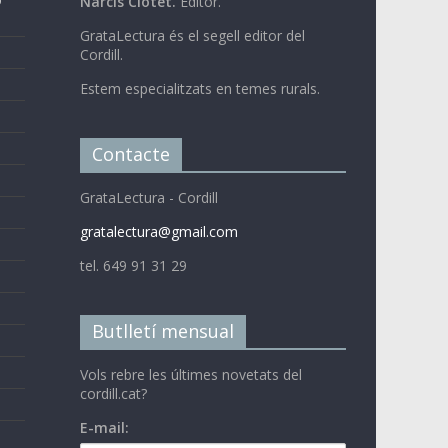
Narcís Clotet.
Editor.
GrataLectura és el segell editor del
Cordill.
Estem especialitzats en temes rurals.
Contacte
GrataLectura - Cordill
gratalectura@gmail.com
tel. 649 91 31 29
Butlletí mensual
Vols rebre les últimes novetats del
cordill.cat?
E-mail: