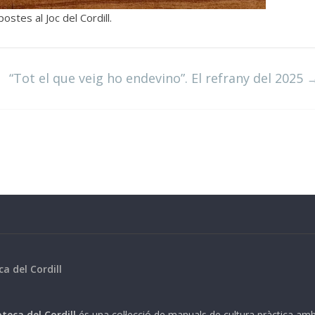
stes al Joc del Cordill.
“Tot el que veig ho endevino”. El refrany del 2025
ca del Cordill
teca del Cordill
és una col·lecció de manuals de cultura pràctica am