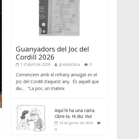
Guanyadors del Joc del
Cordill 2026
1 d'abril de 2026
gratalectura
0
Comencem amb el refrany amagat en el
Joc del Cordill d’aquest any. És aquell que
diu… “La por, un mateix
Aquí hi ha una carta.
Obre-la. Hi diu: Viu!
14 de gener de 2026
0