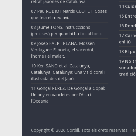
retrat japonès de Catalunya.
14
Cuide
07 Pau RUBIO i Narcís CLOTET. Coses
15
Entre
que feia el meu avi.
16
Ronda
08 Jaume FONS. Instrucccions
(precises) per quan hi ha foc al bosc.
17
Carne
enllà)
09 Josep FALP i PLANA. Mossèn
Verdaguer: El poeta, el sacerdot,
18
El po
l’home i el malalt.
19
No tr
10 Ken SANO et al. Catalunya,
sonador
Catalunya, Catalunya: Una visió coral i
tradició
il·lustrada des del Japó.
11 Gonçal PÉREZ. De Gonçal a Gopal:
Un any en xancletes per l’Àsia i
l’Oceania.
Copyright © 2026
Cordill
. Tots els drets reservats.
Ter