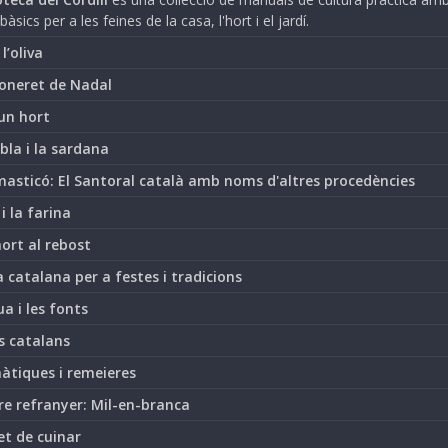
bàsics per a les feines de la casa, l'hort i el jardí.
i l’oliva
oneret de Nadal
un hort
bla i la sardana
asticó: El Santoral català amb noms d'altres procedències
 i la farina
hort al rebost
 catalana per a festes i tradicions
ua i les fonts
s catalans
àtiques i remeieres
re refranyer: Mil-en-branca
et de cuinar