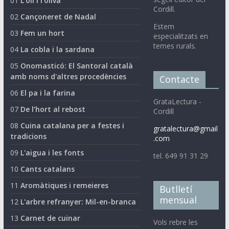
01
L’oli i l’oliva
Cordill.
02
Cançoneret de Nadal
Estem
03
Fem un hort
especialitzats en
temes rurals.
04
La cobla i la sardana
05
Onomasticó: El Santoral català
amb noms d'altres procedències
Contacte
06
El pa i la farina
GrataLectura -
07
De l’hort al rebost
Cordill
08
Cuina catalana per a festes i
gratalectura@gmail
tradicions
.com
09
L'aigua i les fonts
tel. 649 91 31 29
10
Cants catalans
11
Aromàtiques i remeieres
Butlletí
mensual
12
L'arbre refranyer: Mil-en-branca
13
Carnet de cuinar
Vols rebre les