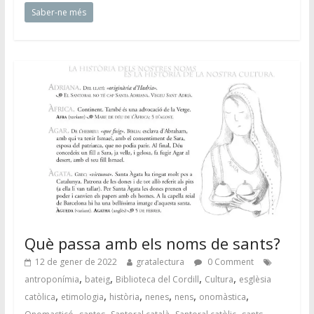
Saber-ne més
Què passa amb els noms de sants?
12 de gener de 2022
gratalectura
0 Comment
,
,
,
,
antroponímia
bateig
Biblioteca del Cordill
Cultura
esglèsia
,
,
,
,
,
,
catòlica
etimologia
història
nenes
nens
onomàstica
,
,
,
,