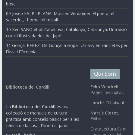
bosc.
09 Josep FALP i PLANA. Mossèn Verdaguer: El poeta, el
sacerdot, l’home i el malalt.
10 Ken SANO et al. Catalunya, Catalunya, Catalunya: Una visió
coral i il·lustrada des del Japó.
11 Gonçal PÉREZ. De Gonçal a Gopal: Un any en xancletes per
l’Àsia i l’Oceania.
Qui Som
Felip Vendrell.
Biblioteca del Cordill
Pagès i escriptor.
Loncle.
Dibuixant.
La
Biblioteca del Cordill
és una
col·lecció de manuals de cultura
Narcís Clotet.
Editor.
pràctica amb consells bàsics per a les
feines de la casa, l'hort i el jardí.
GrataLectura és el
segell editor del