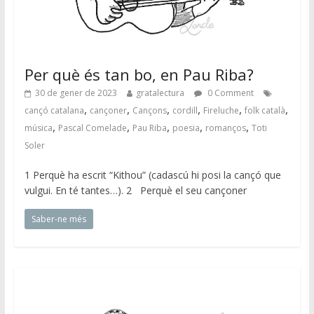
Per què és tan bo, en Pau Riba?
30 de gener de 2023
gratalectura
0 Comment
,
,
,
,
,
,
cançó catalana
cançoner
Cançons
cordill
Fireluche
folk català
,
,
,
,
,
música
Pascal Comelade
Pau Riba
poesia
romanços
Toti
Soler
1 Perquè ha escrit “Kithou” (cadascú hi posi la cançó que
vulgui. En té tantes…). 2 Perquè el seu cançoner
Saber-ne més