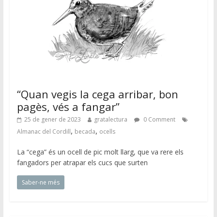
“Quan vegis la cega arribar, bon
pagès, vés a fangar”
25 de gener de 2023
gratalectura
0 Comment
,
,
Almanac del Cordill
becada
ocells
La “cega” és un ocell de pic molt llarg, que va rere els
fangadors per atrapar els cucs que surten
Saber-ne més