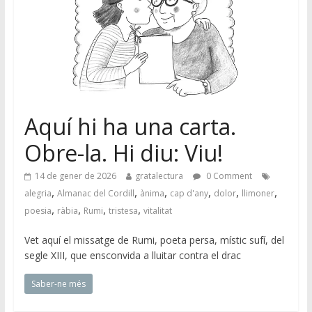
Aquí hi ha una carta.
Obre-la. Hi diu: Viu!
14 de gener de 2026
gratalectura
0 Comment
,
,
,
,
,
,
alegria
Almanac del Cordill
ànima
cap d'any
dolor
llimoner
,
,
,
,
poesia
ràbia
Rumi
tristesa
vitalitat
Vet aquí el missatge de Rumi, poeta persa, místic sufí, del
segle XIII, que ensconvida a lluitar contra el drac
Saber-ne més