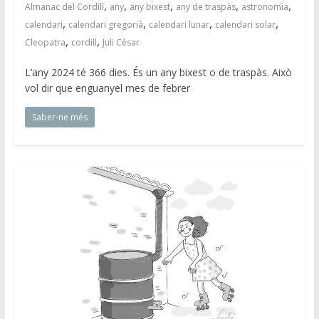
,
,
,
,
,
Almanac del Cordill
any
any bixest
any de traspàs
astronomia
,
,
,
,
calendari
calendari gregorià
calendari lunar
calendari solar
,
,
Cleopatra
cordill
Juli Cèsar
L’any 2024 té 366 dies. És un any bixest o de traspàs. Això
vol dir que enguanyel mes de febrer
Saber-ne més