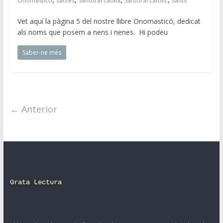
Onomasticó
santes
Santoral català
Santoral catòlic
sants
Vet aquí la pàgina 5 del nostre llibre Onomasticó, dedicat
als noms que posem a nens i nenes. Hi podeu
Saber-ne més
← Anterior
Grata Lectura