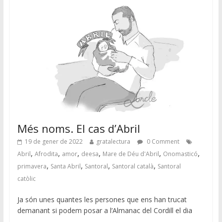
Més noms. El cas d’Abril
19 de gener de 2022
gratalectura
0 Comment
,
,
,
,
,
,
Abril
Afrodita
amor
deesa
Mare de Déu d'Abril
Onomasticó
,
,
,
,
primavera
Santa Abril
Santoral
Santoral català
Santoral
catòlic
Ja són unes quantes les persones que ens han trucat
demanant si podem posar a l’Almanac del Cordill el dia