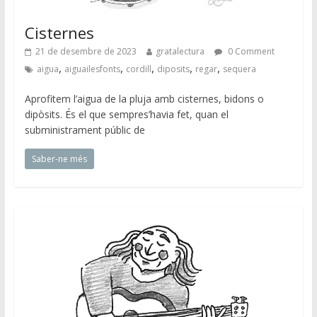
Cisternes
21 de desembre de 2023
gratalectura
0 Comment
,
,
,
,
,
aigua
aiguailesfonts
cordill
diposits
regar
sequera
Aprofitem l’aigua de la pluja amb cisternes, bidons o
dipòsits. És el que sempres’havia fet, quan el
subministrament públic de
Saber-ne més