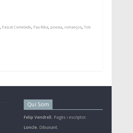
,
,
,
,
,
Pascal Comelade
Pau Riba
poesia
romanços
Toti
Qui Som
Felip Vendrell.
Pagès i escriptor.
Loncle.
Dibuixant.