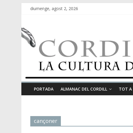
diumenge, agost 2, 2026
PORTADA
ALMANAC DEL CORDILL
TOT A
cançoner