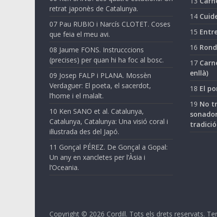
13
Carn
retrat japonès de Catalunya.
14
Cuide
07 Pau RUBIO i Narcís CLOTET. Coses
15
Entre
que feia el meu avi.
16
Ronda
08 Jaume FONS. Instrucccions
(precises) per quan hi ha foc al bosc.
17
Carne
enllà)
09 Josep FALP i PLANA. Mossèn
Verdaguer: El poeta, el sacerdot,
18
El po
l’home i el malalt.
19
No tr
10 Ken SANO et al. Catalunya,
sonador
Catalunya, Catalunya: Una visió coral i
tradició
il·lustrada des del Japó.
11 Gonçal PÉREZ. De Gonçal a Gopal:
Un any en xancletes per l’Àsia i
l’Oceania.
Copyright © 2026
Cordill
. Tots els drets reservats.
Ter