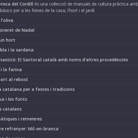
teca del Cordill
és una col·lecció de manuals de cultura pràctica am
bàsics per a les feines de la casa, l'hort i el jardí.
i l’oliva
oneret de Nadal
un hort
bla i la sardana
asticó: El Santoral català amb noms d'altres procedències
 i la farina
hort al rebost
 catalana per a festes i tradicions
ua i les fonts
s catalans
àtiques i remeieres
re refranyer: Mil-en-branca