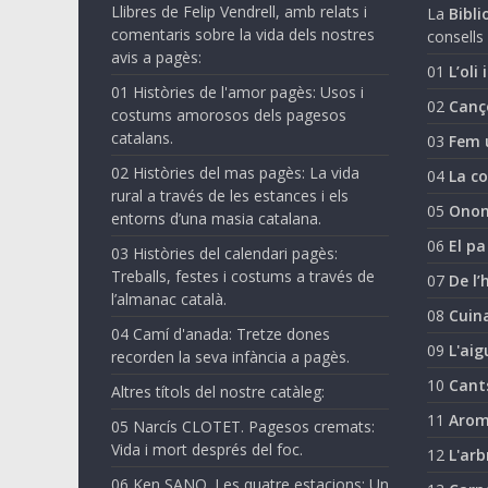
Llibres de Felip Vendrell, amb relats i
La
Biblio
comentaris sobre la vida dels nostres
consells 
avis a pagès:
01
L’oli 
01 Històries de l'amor pagès: Usos i
02
Canç
costums amorosos dels pagesos
catalans.
03
Fem 
02 Històries del mas pagès: La vida
04
La co
rural a través de les estances i els
05
Onom
entorns d’una masia catalana.
06
El pa
03 Històries del calendari pagès:
Treballs, festes i costums a través de
07
De l’
l’almanac català.
08
Cuina
04 Camí d'anada: Tretze dones
09
L'aig
recorden la seva infància a pagès.
10
Cant
Altres títols del nostre catàleg:
11
Arom
05 Narcís CLOTET. Pagesos cremats:
Vida i mort després del foc.
12
L'arb
06 Ken SANO. Les quatre estacions: Un