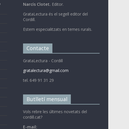
b
Narcís Clotet.
Editor.
GrataLectura és el segell editor del
Cordill.
Estem especialitzats en temes rurals.
Contacte
GrataLectura - Cordill
gratalectura@gmail.com
tel. 649 91 31 29
Butlletí mensual
Vols rebre les últimes novetats del
cordill.cat?
E-mail: