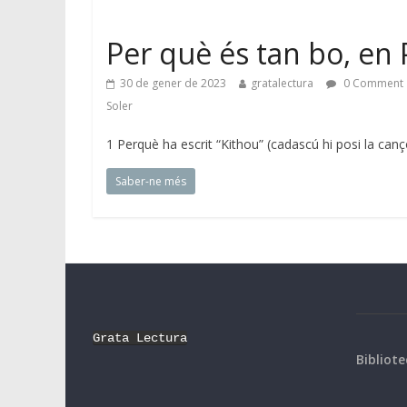
Per què és tan bo, en 
30 de gener de 2023
gratalectura
0 Comment
Soler
1 Perquè ha escrit “Kithou” (cadascú hi posi la can
Saber-ne més
Grata Lectura
Bibliote