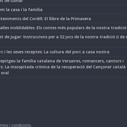
et de cuinar
m la casa i la família
teniments del Cordill: El llibre de la Primavera
lles inoblidables: Els contes més populars de la nostra tradició
t de jugar: Instruccions per a 52 jocs de la nostra tradició (i de
rc i les seves receptes: La cultura del porc a casa nostra
epitgeu la família catalana de Versaires, romancers, cantors i
s: La insospitada crònica de la recuperació del Cançoner català
 oral
mes i condicions
.