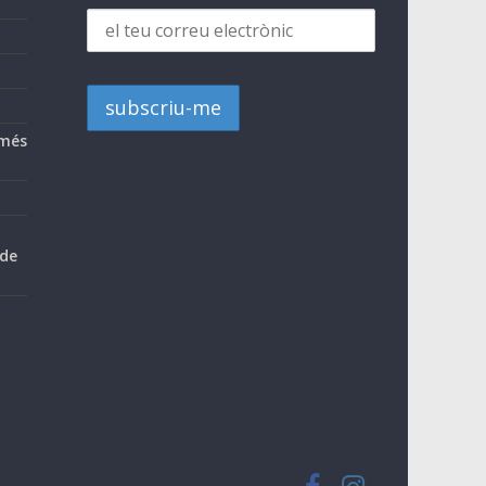
 més
 de