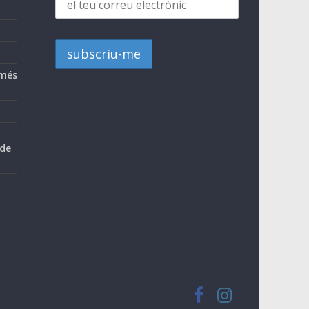
 més
 de