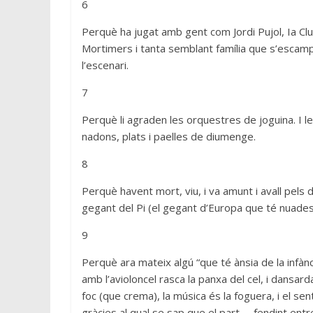
6
Perquè ha jugat amb gent com Jordi Pujol, Ia Clua
Mortimers i tanta semblant família que s’escam
l’escenari.
7
Perquè li agraden les orquestres de joguina. I les
nadons, plats i paelles de diumenge.
8
Perquè havent mort, viu, i va amunt i avall pels d
gegant del Pi (el gegant d’Europa que té nuades
9
Perquè ara mateix algú “que té ànsia de la infància
amb l’avioloncel rasca la panxa del cel, i dansar
foc (que crema), la música és la foguera, i el sen
gràcies al qual se sap que el part —fendint entre