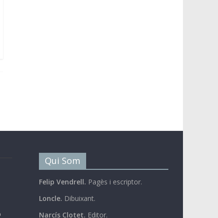
Qui Som
Felip Vendrell.
Pagès i escriptor.
Loncle.
Dibuixant.
b
Narcís Clotet.
Editor.