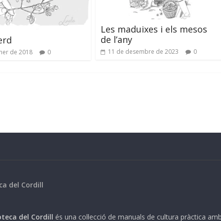
Les maduixes i els mesos
de l’any
erd
11 de desembre de 2023
0
ner de 2018
0
ca del Cordill
teca del Cordill
és una col·lecció de manuals de cultura pràctica am