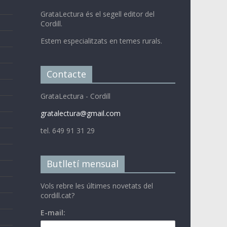
GrataLectura és el segell editor del
Cordill.
Estem especialitzats en temes rurals.
Contacte
GrataLectura - Cordill
gratalectura@gmail.com
tel. 649 91 31 29
Butlletí mensual
Vols rebre les últimes novetats del
cordill.cat?
E-mail: