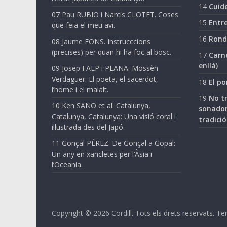
14
Cuide
07 Pau RUBIO i Narcís CLOTET. Coses
15
Entre
que feia el meu avi.
16
Ronda
08 Jaume FONS. Instrucccions
(precises) per quan hi ha foc al bosc.
17
Carne
enllà)
09 Josep FALP i PLANA. Mossèn
Verdaguer: El poeta, el sacerdot,
18
El po
l’home i el malalt.
19
No tr
10 Ken SANO et al. Catalunya,
sonador
Catalunya, Catalunya: Una visió coral i
tradició
il·lustrada des del Japó.
11 Gonçal PÉREZ. De Gonçal a Gopal:
Un any en xancletes per l’Àsia i
l’Oceania.
Copyright © 2026
Cordill
. Tots els drets reservats.
Ter