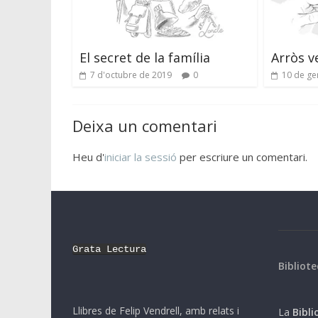
El secret de la família
Arròs v
7 d'octubre de 2019
0
10 de ge
Deixa un comentari
Heu d'
iniciar la sessió
per escriure un comentari.
Grata Lectura
Bibliote
Llibres de Felip Vendrell, amb relats i
La
Biblio