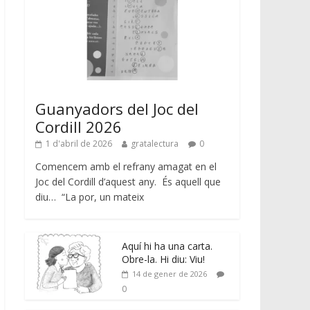
Guanyadors del Joc del
Cordill 2026
1 d'abril de 2026
gratalectura
0
Comencem amb el refrany amagat en el
Joc del Cordill d’aquest any. És aquell que
diu… “La por, un mateix
Aquí hi ha una carta.
Obre-la. Hi diu: Viu!
14 de gener de 2026
0