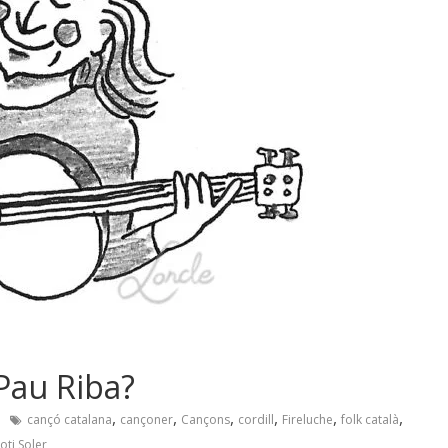
Pau Riba?
,
,
,
,
,
,
cançó catalana
cançoner
Cançons
cordill
Fireluche
folk català
oti Soler