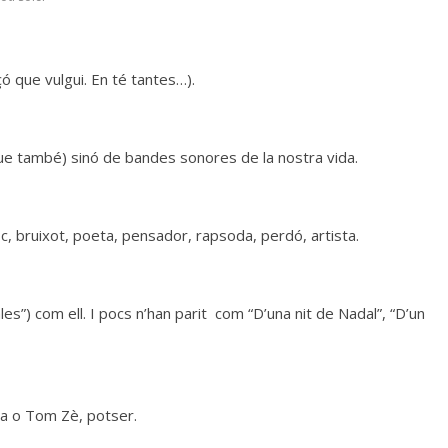
çó que vulgui. En té tantes…).
ue també) sinó de bandes sonores de la nostra vida.
fic, bruixot, poeta, pensador, rapsoda, perdó, artista.
s”) com ell. I pocs n’han parit com “D’una nit de Nadal”, “D’un
la o Tom Zè, potser.