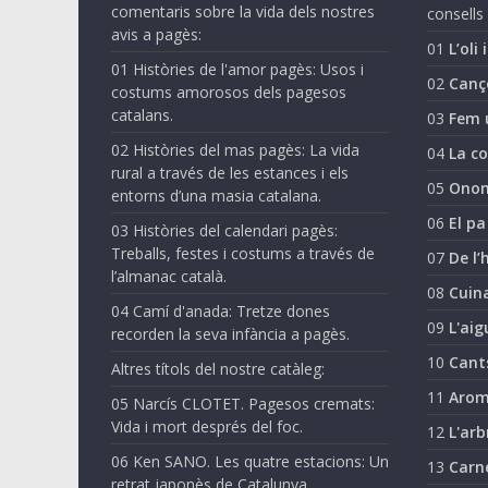
comentaris sobre la vida dels nostres
consells 
avis a pagès:
01
L’oli 
01 Històries de l'amor pagès: Usos i
02
Canç
costums amorosos dels pagesos
catalans.
03
Fem 
02 Històries del mas pagès: La vida
04
La co
rural a través de les estances i els
05
Onom
entorns d’una masia catalana.
06
El pa
03 Històries del calendari pagès:
Treballs, festes i costums a través de
07
De l’
l’almanac català.
08
Cuina
04 Camí d'anada: Tretze dones
09
L'aig
recorden la seva infància a pagès.
10
Cant
Altres títols del nostre catàleg:
11
Arom
05 Narcís CLOTET. Pagesos cremats:
Vida i mort després del foc.
12
L'arb
06 Ken SANO. Les quatre estacions: Un
13
Carn
retrat japonès de Catalunya.