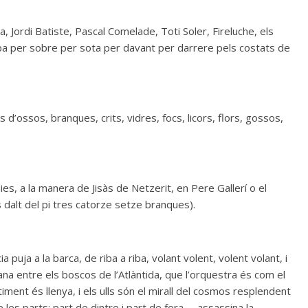
, Jordi Batiste, Pascal Comelade, Toti Soler, Fireluche, els
pa per sobre per sota per davant per darrere pels costats de
 d’ossos, branques, crits, vidres, focs, licors, flors, gossos,
ies, a la manera de Jisàs de Netzerit, en Pere Gallerí o el
 dalt del pi tres catorze setze branques).
 puja a la barca, de riba a riba, volant volent, volent volant, i
dana entre els boscos de l’Atlàntida, que l’orquestra és com el
timent és llenya, i els ulls són el mirall del cosmos resplendent
 les parts: part de dintre i part de fora— assassina la