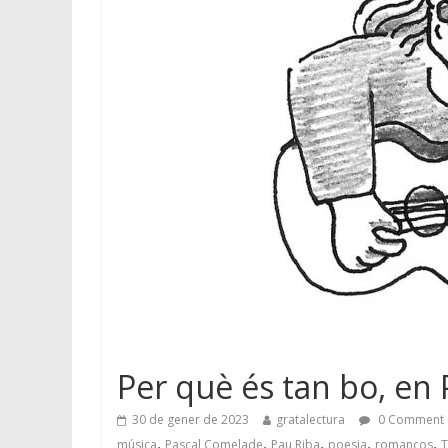
Per què és tan bo, en 
30 de gener de 2023
gratalectura
0 Comment
,
,
,
,
,
música
Pascal Comelade
Pau Riba
poesia
romanços
T