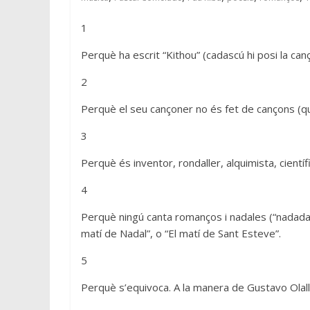
1
Perquè ha escrit “Kithou” (cadascú hi posi la can
2
Perquè el seu cançoner no és fet de cançons (q
3
Perquè és inventor, rondaller, alquimista, cientí
4
Perquè ningú canta romanços i nadales (“nadadale
matí de Nadal”, o “El matí de Sant Esteve”.
5
Perquè s’equivoca. A la manera de Gustavo Olal