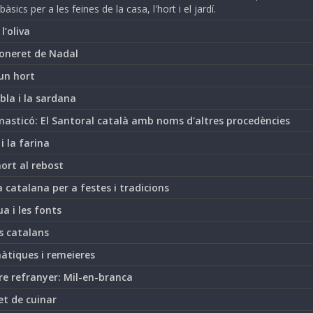
bàsics per a les feines de la casa, l'hort i el jardí.
i l’oliva
oneret de Nadal
un hort
bla i la sardana
asticó: El Santoral català amb noms d'altres procedències
 i la farina
hort al rebost
 catalana per a festes i tradicions
ua i les fonts
s catalans
àtiques i remeieres
re refranyer: Mil-en-branca
et de cuinar