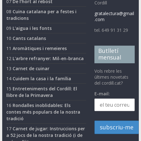
07
De l’hort al rebost
Cordill
08
Cuina catalana per a festes i
gratalectura@gmail
tradicions
.com
09
L'aigua i les fonts
tel. 649 91 31 29
10
Cants catalans
11
Aromàtiques i remeieres
Butlletí
mensual
12
L'arbre refranyer: Mil-en-branca
13
Carnet de cuinar
Vols rebre les
últimes novetats
14
Cuidem la casa i la família
del cordill.cat?
15
Entreteniments del Cordill: El
E-mail:
llibre de la Primavera
16
Rondalles inoblidables: Els
contes més populars de la nostra
tradició
17
Carnet de jugar: Instruccions per
a 52 jocs de la nostra tradició (i de