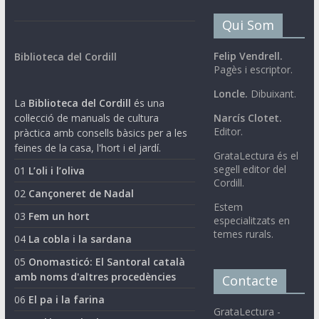
Qui Som
Felip Vendrell.
Biblioteca del Cordill
Pagès i escriptor.
Loncle.
Dibuixant.
La
Biblioteca del Cordill
és una
col·lecció de manuals de cultura
Narcís Clotet.
Editor.
pràctica amb consells bàsics per a les
feines de la casa, l'hort i el jardí.
GrataLectura és el
segell editor del
01
L’oli i l’oliva
Cordill.
02
Cançoneret de Nadal
Estem
03
Fem un hort
especialitzats en
temes rurals.
04
La cobla i la sardana
05
Onomasticó: El Santoral català
amb noms d'altres procedències
Contacte
06
El pa i la farina
GrataLectura -