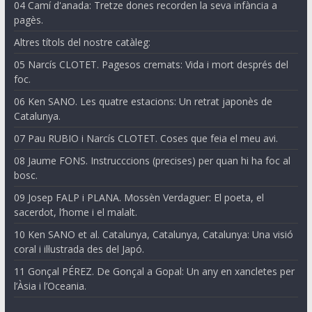
04 Camí d'anada: Tretze dones recorden la seva infància a
pagès.
Altres títols del nostre catàleg:
05 Narcís CLOTET. Pagesos cremats: Vida i mort després del
foc.
06 Ken SANO. Les quatre estacions: Un retrat japonès de
Catalunya.
07 Pau RUBIO i Narcís CLOTET. Coses que feia el meu avi.
08 Jaume FONS. Instrucccions (precises) per quan hi ha foc al
bosc.
09 Josep FALP i PLANA. Mossèn Verdaguer: El poeta, el
sacerdot, l’home i el malalt.
10 Ken SANO et al. Catalunya, Catalunya, Catalunya: Una visió
coral i il·lustrada des del Japó.
11 Gonçal PÉREZ. De Gonçal a Gopal: Un any en xancletes per
l’Àsia i l’Oceania.