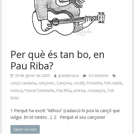
Per què és tan bo, en
Pau Riba?
30 de gener de 2023
gratalectura
0 Comment
,
,
,
,
,
,
cançó catalana
cançoner
Cançons
cordill
Fireluche
folk català
,
,
,
,
,
música
Pascal Comelade
Pau Riba
poesia
romanços
Toti
Soler
1 Perquè ha escrit “Kithou” (cadascú hi posi la cançó que
vulgui. En té tantes…). 2 Perquè el seu cançoner
Saber-ne més