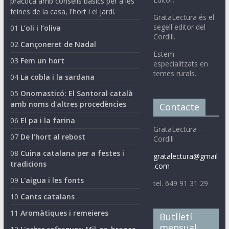
pràctica amb consells bàsics per a les
feines de la casa, l'hort i el jardí.
GrataLectura és el
segell editor del
01
L’oli i l’oliva
Cordill.
02
Cançoneret de Nadal
Estem
03
Fem un hort
especialitzats en
temes rurals.
04
La cobla i la sardana
05
Onomasticó: El Santoral català
amb noms d'altres procedències
Contacte
06
El pa i la farina
GrataLectura -
07
De l’hort al rebost
Cordill
08
Cuina catalana per a festes i
gratalectura@gmail
tradicions
.com
09
L'aigua i les fonts
tel. 649 91 31 29
10
Cants catalans
11
Aromàtiques i remeieres
Butlletí
mensual