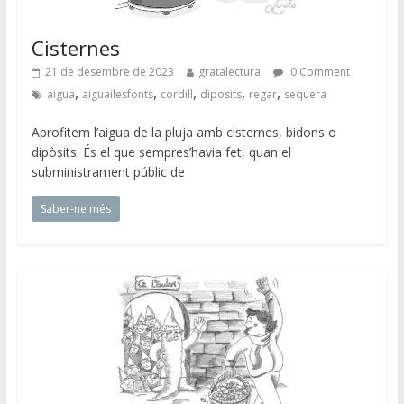
Cisternes
21 de desembre de 2023
gratalectura
0 Comment
,
,
,
,
,
aigua
aiguailesfonts
cordill
diposits
regar
sequera
Aprofitem l’aigua de la pluja amb cisternes, bidons o
dipòsits. És el que sempres’havia fet, quan el
subministrament públic de
Saber-ne més