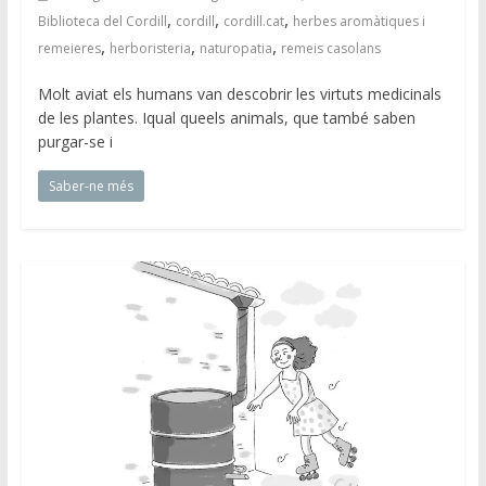
,
,
,
Biblioteca del Cordill
cordill
cordill.cat
herbes aromàtiques i
,
,
,
remeieres
herboristeria
naturopatia
remeis casolans
Molt aviat els humans van descobrir les virtuts medicinals
de les plantes. Iqual queels animals, que també saben
purgar-se i
Saber-ne més