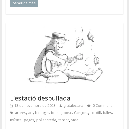
Saber-ne més
L’estació despullada
13 de novembre de 2023
gratalectura
0 Comment
,
,
,
,
,
,
,
,
arbres
art
biologia
bolets
bosc
Cançons
cordill
fulles
,
,
,
,
música
pagès
pollancreda
tardor
vida