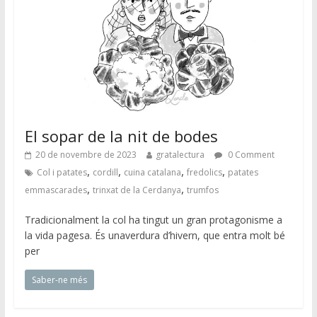
El sopar de la nit de bodes
20 de novembre de 2023
gratalectura
0 Comment
,
,
,
,
Col i patates
cordill
cuina catalana
fredolics
patates
,
,
emmascarades
trinxat de la Cerdanya
trumfos
Tradicionalment la col ha tingut un gran protagonisme a
la vida pagesa. És unaverdura d’hivern, que entra molt bé
per
Saber-ne més