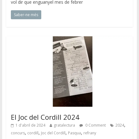
vol dir que enguanyel mes de febrer
Saber-ne més
El Joc del Cordill 2024
,
1 d'abril de 2024
gratalectura
0 Comment
2024
,
,
,
,
concurs
cordill
Joc del Cordill
Pasqua
refrany