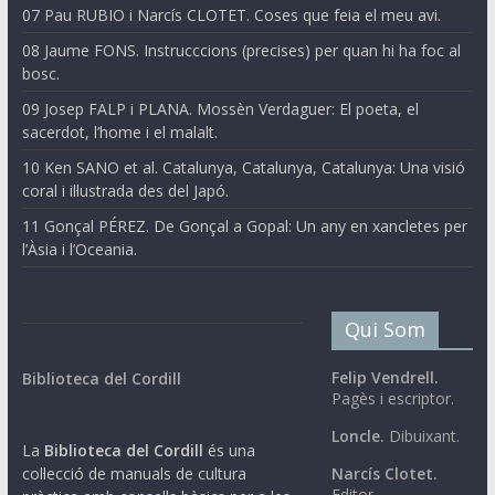
07 Pau RUBIO i Narcís CLOTET. Coses que feia el meu avi.
08 Jaume FONS. Instrucccions (precises) per quan hi ha foc al
bosc.
09 Josep FALP i PLANA. Mossèn Verdaguer: El poeta, el
sacerdot, l’home i el malalt.
10 Ken SANO et al. Catalunya, Catalunya, Catalunya: Una visió
coral i il·lustrada des del Japó.
11 Gonçal PÉREZ. De Gonçal a Gopal: Un any en xancletes per
l’Àsia i l’Oceania.
Qui Som
Felip Vendrell.
Biblioteca del Cordill
Pagès i escriptor.
Loncle.
Dibuixant.
La
Biblioteca del Cordill
és una
col·lecció de manuals de cultura
Narcís Clotet.
Editor.