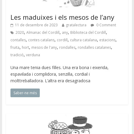
Les maduixes i els mesos de l’any
11 de desembre de 2023
gratalectura
0 Comment
,
,
,
,
2020
Almanac del Cordill
any
Biblioteca del Cordill
,
,
,
,
,
contalles
contes catalans
cordill
cultura catalana
estacions
,
,
,
,
,
fruita
hort
mesos de l'any
rondalles
rondalles catalanes
,
tradició
verduna
Una mare tenia dues filles. Una era bona i eixerida,
espavilada i complidora, senzilla, cordial i
molttreballadora. L’altra era desagradosa
Saber-ne més