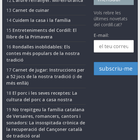
12
L'arbre refranyer: Mil-en-branca
13
Carnet de cuinar
Vols rebre les
últimes novetats
14
Cuidem la casa i la família
del cordill.cat?
15
Entreteniments del Cordill: El
E-mail:
llibre de la Primavera
16
Rondalles inoblidables: Els
contes més populars de la nostra
tradició
17
Carnet de jugar: Instruccions per
a 52 jocs de la nostra tradició (i de
més enllà)
18
El porc i les seves receptes: La
cultura del porc a casa nostra
19
No trepitgeu la família catalana
de Versaires, romancers, cantors i
sonadors: La insospitada crònica de
la recuperació del Cançoner català
de tradició oral