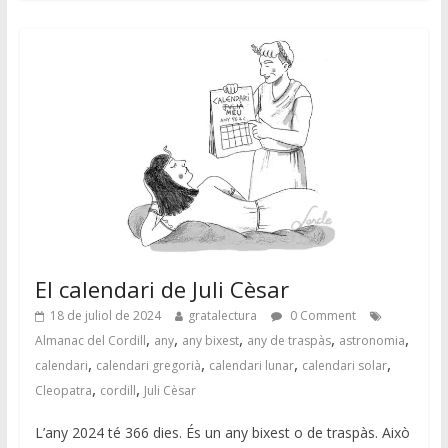
El calendari de Juli Cèsar
18 de juliol de 2024
gratalectura
0 Comment
,
,
,
,
,
Almanac del Cordill
any
any bixest
any de traspàs
astronomia
,
,
,
,
calendari
calendari gregorià
calendari lunar
calendari solar
,
,
Cleopatra
cordill
Juli Cèsar
L’any 2024 té 366 dies. És un any bixest o de traspàs. Això