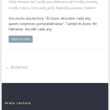
,
,
,
,
,
2024
Almanac del Cordill
avis
Biblioteca del Cordill
consells
,
,
,
,
,
,
,
cordill
Cultura
hort
iaies
jardí
llegendes
popular
tradició
Ens escriu una lectora: “És bonic descobrir cada any
quines sorpreses portaràl’almanac”. També és bonic fer
l’almanac. Recollir cada any
Saber-ne més
← Anterior
Grata Lectura