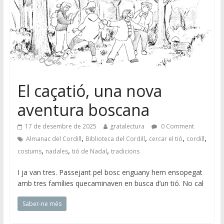
El caçatió, una nova
aventura boscana
17 de desembre de 2025
gratalectura
0 Comment
,
,
,
,
Almanac del Cordill
Biblioteca del Cordill
cercar el tió
cordill
,
,
,
costums
nadales
tió de Nadal
tradicions
I ja van tres. Passejant pel bosc enguany hem ensopegat
amb tres famílies quecaminaven en busca d’un tió. No cal
Saber-ne més