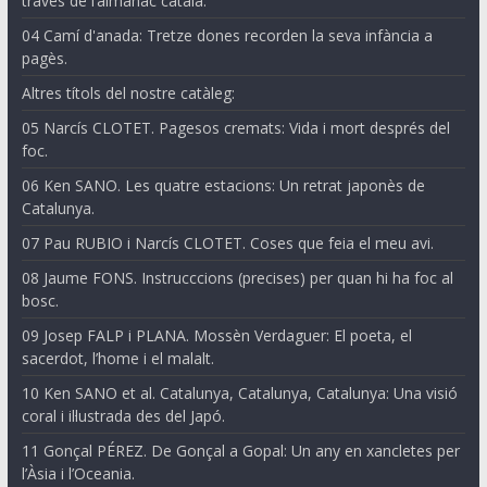
través de l’almanac català.
04 Camí d'anada: Tretze dones recorden la seva infància a
pagès.
Altres títols del nostre catàleg:
05 Narcís CLOTET. Pagesos cremats: Vida i mort després del
foc.
06 Ken SANO. Les quatre estacions: Un retrat japonès de
Catalunya.
07 Pau RUBIO i Narcís CLOTET. Coses que feia el meu avi.
08 Jaume FONS. Instrucccions (precises) per quan hi ha foc al
bosc.
09 Josep FALP i PLANA. Mossèn Verdaguer: El poeta, el
sacerdot, l’home i el malalt.
10 Ken SANO et al. Catalunya, Catalunya, Catalunya: Una visió
coral i il·lustrada des del Japó.
11 Gonçal PÉREZ. De Gonçal a Gopal: Un any en xancletes per
l’Àsia i l’Oceania.