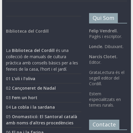
Qui Som
Felip Vendrell.
Biblioteca del Cordill
Pagès i escriptor.
Loncle.
Dibuixant.
La
Biblioteca del Cordill
és una
col·lecció de manuals de cultura
Narcís Clotet.
Editor.
pràctica amb consells bàsics per a les
feines de la casa, l'hort i el jardí.
GrataLectura és el
segell editor del
01
L’oli i l’oliva
Cordill.
02
Cançoneret de Nadal
Estem
03
Fem un hort
especialitzats en
temes rurals.
04
La cobla i la sardana
05
Onomasticó: El Santoral català
amb noms d'altres procedències
Contacte
06
El pa i la farina