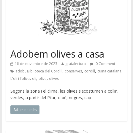
Adobem olives a casa
18 de novembre de 2023
gratalectura
0 Comment
,
,
,
,
,
adob
Biblioteca del Cordill
conserves
cordill
cuina catalana
,
,
,
L'oli i l'oliva
oli
oliva
olives
Segons la zona i el clima, les olives s’acostumen a collir,
verdes, a partir del Pilar, o bé, negres, cap
Saber-ne més