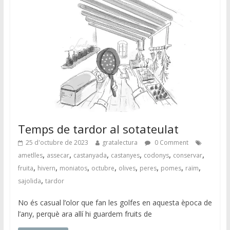
Temps de tardor al sotateulat
25 d'octubre de 2023
gratalectura
0 Comment
,
,
,
,
,
,
ametlles
assecar
castanyada
castanyes
codonys
conservar
,
,
,
,
,
,
,
,
fruita
hivern
moniatos
octubre
olives
peres
pomes
raïm
,
sajolida
tardor
No és casual l’olor que fan les golfes en aquesta època de
l’any, perquè ara allí hi guardem fruits de