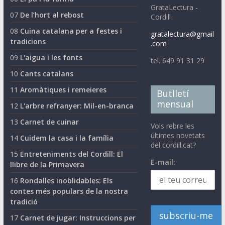
GrataLectura -
07
De l’hort al rebost
Cordill
08
Cuina catalana per a festes i
gratalectura@gmail
tradicions
.com
09
L'aigua i les fonts
tel. 649 91 31 29
10
Cants catalans
11
Aromàtiques i remeieres
Butlletí
mensual
12
L'arbre refranyer: Mil-en-branca
13
Carnet de cuinar
Vols rebre les
últimes novetats
14
Cuidem la casa i la família
del cordill.cat?
15
Entreteniments del Cordill: El
E-mail:
llibre de la Primavera
16
Rondalles inoblidables: Els
contes més populars de la nostra
tradició
17
Carnet de jugar: Instruccions per