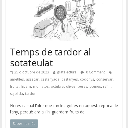
Temps de tardor al
sotateulat
25 d'octubre de 2023
gratalectura
0 Comment
,
,
,
,
,
,
ametlles
assecar
castanyada
castanyes
codonys
conservar
,
,
,
,
,
,
,
,
fruita
hivern
moniatos
octubre
olives
peres
pomes
raïm
,
sajolida
tardor
No és casual l’olor que fan les golfes en aquesta època de
l’any, perquè ara allí hi guardem fruits de
Saber-ne més