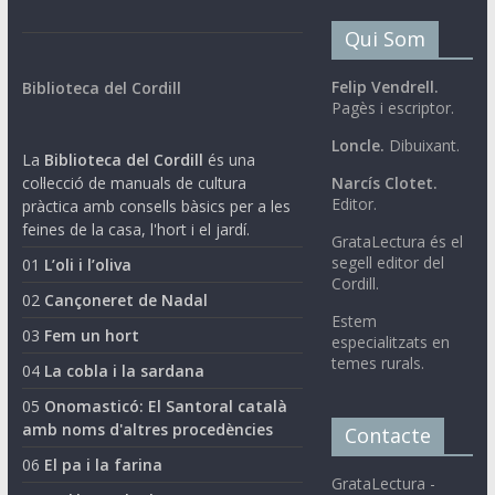
Qui Som
Felip Vendrell.
Biblioteca del Cordill
Pagès i escriptor.
Loncle.
Dibuixant.
La
Biblioteca del Cordill
és una
col·lecció de manuals de cultura
Narcís Clotet.
Editor.
pràctica amb consells bàsics per a les
feines de la casa, l'hort i el jardí.
GrataLectura és el
segell editor del
01
L’oli i l’oliva
Cordill.
02
Cançoneret de Nadal
Estem
03
Fem un hort
especialitzats en
temes rurals.
04
La cobla i la sardana
05
Onomasticó: El Santoral català
amb noms d'altres procedències
Contacte
06
El pa i la farina
GrataLectura -