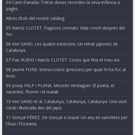
04 Camí d'anada: Tretze dones recorden la seva infància a
pagès.
Altres títols del nostre catàleg:
05 Narcís CLOTET. Pagesos cremats: Vida i mort després del
foc.
06 Ken SANO. Les quatre estacions: Un retrat japonès de
Catalunya.
07 Pau RUBIO i Narcís CLOTET. Coses que feia el meu avi.
08 Jaume FONS. Instrucccions (precises) per quan hi ha foc al
bosc.
09 Josep FALP i PLANA. Mossèn Verdaguer: El poeta, el
sacerdot, l’home i el malalt.
10 Ken SANO et al. Catalunya, Catalunya, Catalunya: Una visió
coral i il·lustrada des del Japó.
11 Gonçal PÉREZ. De Gonçal a Gopal: Un any en xancletes per
l’Àsia i l’Oceania.