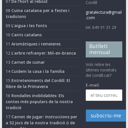
07
De l’hort al rebost
Cordill
08
Cuina catalana per a festes i
gratalectura@gmail
tradicions
.com
09
L'aigua i les fonts
tel. 649 91 31 29
10
Cants catalans
11
Aromàtiques i remeieres
Butlletí
mensual
12
L'arbre refranyer: Mil-en-branca
13
Carnet de cuinar
Vols rebre les
últimes novetats
14
Cuidem la casa i la família
del cordill.cat?
15
Entreteniments del Cordill: El
E-mail:
llibre de la Primavera
16
Rondalles inoblidables: Els
contes més populars de la nostra
tradició
17
Carnet de jugar: Instruccions per
a 52 jocs de la nostra tradició (i de