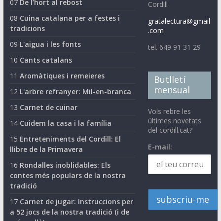
07
De l’hort al rebost
Cordill
08
Cuina catalana per a festes i
gratalectura@gmail
tradicions
.com
09
L'aigua i les fonts
tel. 649 91 31 29
10
Cants catalans
11
Aromàtiques i remeieres
Butlletí
mensual
12
L'arbre refranyer: Mil-en-branca
13
Carnet de cuinar
Vols rebre les
últimes novetats
14
Cuidem la casa i la família
del cordill.cat?
15
Entreteniments del Cordill: El
E-mail:
llibre de la Primavera
16
Rondalles inoblidables: Els
contes més populars de la nostra
tradició
17
Carnet de jugar: Instruccions per
a 52 jocs de la nostra tradició (i de