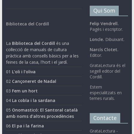
Qui Som
Felip Vendrell.
Biblioteca del Cordill
Pagès i escriptor.
Loncle.
Dibuixant.
La
Biblioteca del Cordill
és una
col·lecció de manuals de cultura
Narcís Clotet.
Editor.
pràctica amb consells bàsics per a les
feines de la casa, l'hort i el jardí.
GrataLectura és el
segell editor del
01
L’oli i l’oliva
Cordill.
02
Cançoneret de Nadal
Estem
03
Fem un hort
especialitzats en
temes rurals.
04
La cobla i la sardana
05
Onomasticó: El Santoral català
amb noms d'altres procedències
Contacte
06
El pa i la farina
GrataLectura -