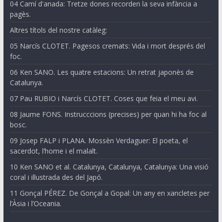
04 Camí d'anada: Tretze dones recorden la seva infància a
pagès.
Altres títols del nostre catàleg:
05 Narcís CLOTET. Pagesos cremats: Vida i mort després del
foc.
06 Ken SANO. Les quatre estacions: Un retrat japonès de
Catalunya.
07 Pau RUBIO i Narcís CLOTET. Coses que feia el meu avi.
08 Jaume FONS. Instrucccions (precises) per quan hi ha foc al
bosc.
09 Josep FALP i PLANA. Mossèn Verdaguer: El poeta, el
sacerdot, l’home i el malalt.
10 Ken SANO et al. Catalunya, Catalunya, Catalunya: Una visió
coral i il·lustrada des del Japó.
11 Gonçal PÉREZ. De Gonçal a Gopal: Un any en xancletes per
l’Àsia i l’Oceania.