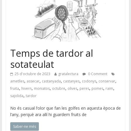
Temps de tardor al
sotateulat
25 d'octubre de 2023
gratalectura
0 Comment
,
,
,
,
,
,
ametlles
assecar
castanyada
castanyes
codonys
conservar
,
,
,
,
,
,
,
,
fruita
hivern
moniatos
octubre
olives
peres
pomes
raïm
,
sajolida
tardor
No és casual l’olor que fan les golfes en aquesta època de
l’any, perquè ara allí hi guardem fruits de
Saber-ne més