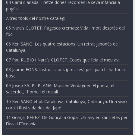
04 Camí d'anada: Tretze dones recorden la seva infància a
pagès.
Altres títols del nostre catàleg:
05 Narcís CLOTET. Pagesos cremats: Vida i mort després del
foc.
06 Ken SANO. Les quatre estacions: Un retrat japonès de
Catalunya.
07 Pau RUBIO i Narcís CLOTET. Coses que feia el meu avi.
08 Jaume FONS. Instrucccions (precises) per quan hi ha foc al
bosc.
09 Josep FALP i PLANA. Mossèn Verdaguer: El poeta, el
sacerdot, l’home i el malalt.
10 Ken SANO et al. Catalunya, Catalunya, Catalunya: Una visió
coral i il·lustrada des del Japó.
11 Gonçal PÉREZ. De Gonçal a Gopal: Un any en xancletes per
l’Àsia i l’Oceania.