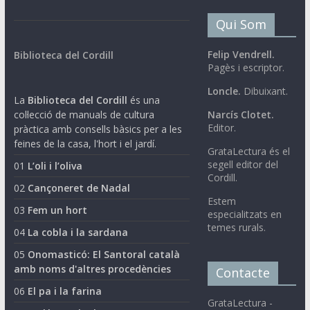
Qui Som
Felip Vendrell.
Biblioteca del Cordill
Pagès i escriptor.
Loncle.
Dibuixant.
La
Biblioteca del Cordill
és una
col·lecció de manuals de cultura
Narcís Clotet.
Editor.
pràctica amb consells bàsics per a les
feines de la casa, l'hort i el jardí.
GrataLectura és el
segell editor del
01
L’oli i l’oliva
Cordill.
02
Cançoneret de Nadal
Estem
03
Fem un hort
especialitzats en
temes rurals.
04
La cobla i la sardana
05
Onomasticó: El Santoral català
amb noms d'altres procedències
Contacte
06
El pa i la farina
GrataLectura -