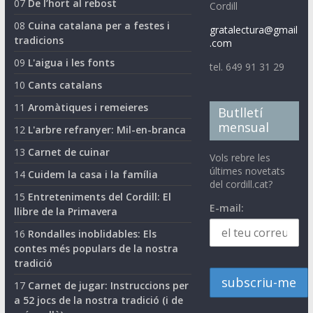
07
De l’hort al rebost
Cordill
08
Cuina catalana per a festes i
gratalectura@gmail
tradicions
.com
09
L'aigua i les fonts
tel. 649 91 31 29
10
Cants catalans
11
Aromàtiques i remeieres
Butlletí
mensual
12
L'arbre refranyer: Mil-en-branca
13
Carnet de cuinar
Vols rebre les
últimes novetats
14
Cuidem la casa i la família
del cordill.cat?
15
Entreteniments del Cordill: El
E-mail:
llibre de la Primavera
16
Rondalles inoblidables: Els
contes més populars de la nostra
tradició
17
Carnet de jugar: Instruccions per
a 52 jocs de la nostra tradició (i de