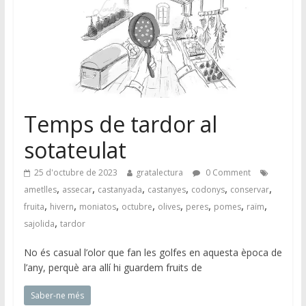
Temps de tardor al
sotateulat
25 d'octubre de 2023
gratalectura
0 Comment
,
,
,
,
,
,
ametlles
assecar
castanyada
castanyes
codonys
conservar
,
,
,
,
,
,
,
,
fruita
hivern
moniatos
octubre
olives
peres
pomes
raïm
,
sajolida
tardor
No és casual l’olor que fan les golfes en aquesta època de
l’any, perquè ara allí hi guardem fruits de
Saber-ne més