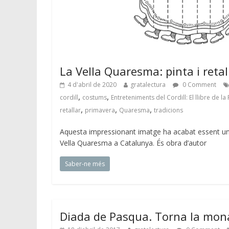
La Vella Quaresma: pinta i retal
4 d'abril de 2020
gratalectura
0 Comment
,
,
cordill
costums
Entreteniments del Cordill: El llibre de l
,
,
,
retallar
primavera
Quaresma
tradicions
Aquesta impressionant imatge ha acabat essent un
Vella Quaresma a Catalunya. És obra d’autor
Saber-ne més
Diada de Pasqua. Torna la mona