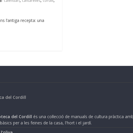
calendari
cantarelles
cordill
s l’antiga recepta: una
ca del Cordill
teca del Cordill
és una col·lecció de manuals de cultura pràctica am
bàsics per a les feines de la casa, l'hort i el jardí.
i l’oliva