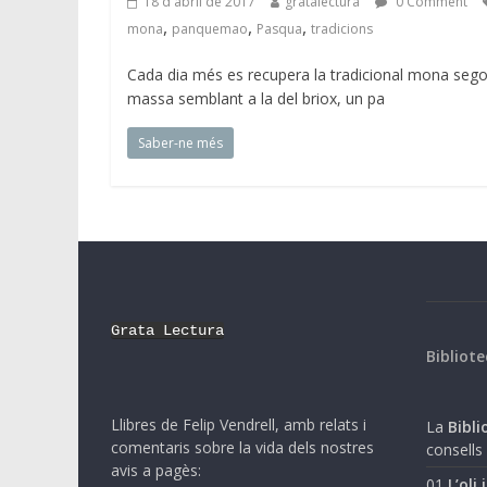
18 d'abril de 2017
gratalectura
0 Comment
,
,
,
mona
panquemao
Pasqua
tradicions
Cada dia més es recupera la tradicional mona segon
massa semblant a la del briox, un pa
Saber-ne més
Grata Lectura
Bibliote
Llibres de Felip Vendrell, amb relats i
La
Biblio
comentaris sobre la vida dels nostres
consells 
avis a pagès:
01
L’oli 