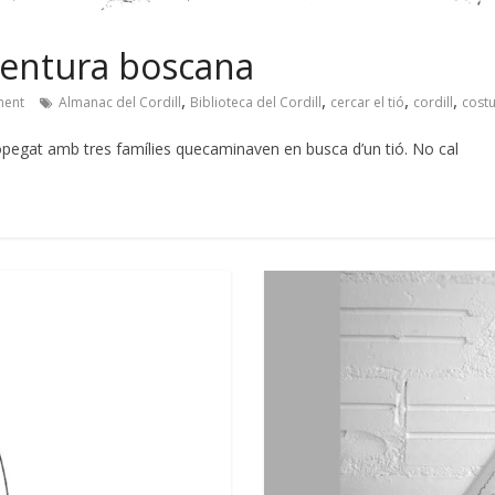
aventura boscana
,
,
,
,
ent
Almanac del Cordill
Biblioteca del Cordill
cercar el tió
cordill
cost
opegat amb tres famílies quecaminaven en busca d’un tió. No cal