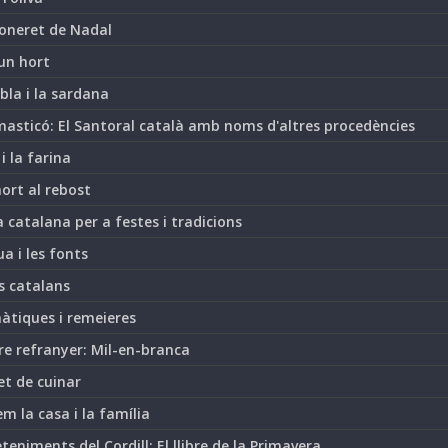
oneret de Nadal
un hort
bla i la sardana
asticó: El Santoral català amb noms d'altres procedències
 i la farina
hort al rebost
 catalana per a festes i tradicions
ua i les fonts
s catalans
àtiques i remeieres
re refranyer: Mil-en-branca
et de cuinar
m la casa i la família
teniments del Cordill: El llibre de la Primavera