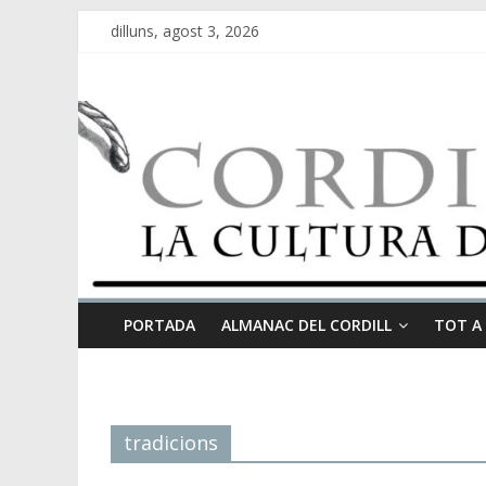
dilluns, agost 3, 2026
PORTADA
ALMANAC DEL CORDILL
TOT A
tradicions