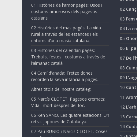
01 Històries de l'amor pagès: Usos i
02
Canç
costums amorosos dels pagesos
catalans.
03
Fem 
02 Històries del mas pagès: La vida
04
La co
rural a través de les estances i els
05
Onom
entorns d’una masia catalana.
06
El pa
03 Històries del calendari pagès:
Treballs, festes i costums a través de
07
De l’
l’almanac català.
08
Cuina
04 Camí d'anada: Tretze dones
09
L'aig
recorden la seva infància a pagès.
10
Cant
Altres títols del nostre catàleg:
11
Arom
05 Narcís CLOTET. Pagesos cremats:
Vida i mort després del foc.
12
L'arb
06 Ken SANO. Les quatre estacions: Un
13
Carn
retrat japonès de Catalunya.
14
Cuide
07 Pau RUBIO i Narcís CLOTET. Coses
15
Entre