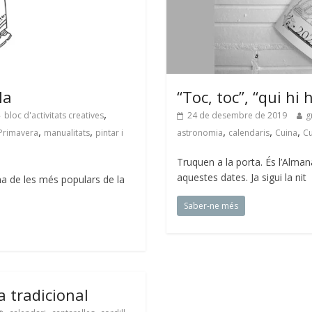
la
“Toc, toc”, “qui hi 
,
bloc d'activitats creatives
24 de desembre de 2019
g
,
,
,
,
,
a Primavera
manualitats
pintar i
astronomia
calendaris
Cuina
Cu
Truquen a la porta. És l’Alman
aquestes dates. Ja sigui la nit
a de les més populars de la
Saber-ne més
 tradicional
,
,
,