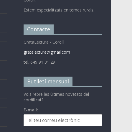
Estem especialitzats en temes rurals.
Contacte
GrataLectura - Cordill
gratalectura@gmail.com
tel. 649 91 31 29
Butlletí mensual
Vols rebre les últimes novetats del
cordill.cat?
E-mail: