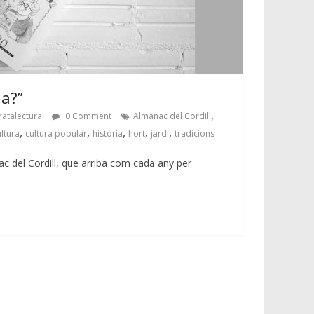
ha?”
,
ratalectura
0 Comment
Almanac del Cordill
,
,
,
,
,
ltura
cultura popular
història
hort
jardí
tradicions
ac del Cordill, que arriba com cada any per