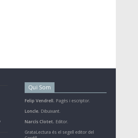
Qui Som
Felip Vendrell.
Pagès i escriptor.
Loncle.
Dibuixant.
b
Narcís Clotet.
Editor.
GrataLectura és el segell editor del
Cordill.