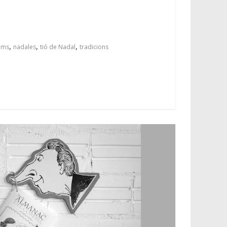
,
,
,
ums
nadales
tió de Nadal
tradicions