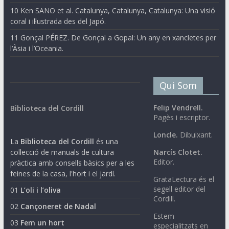
10 Ken SANO et al. Catalunya, Catalunya, Catalunya: Una visió
coral i il·lustrada des del Japó.
11 Gonçal PÉREZ. De Gonçal a Gopal: Un any en xancletes per
l’Àsia i l’Oceania.
Qui Som
Felip Vendrell.
Biblioteca del Cordill
Pagès i escriptor.
Loncle.
Dibuixant.
La
Biblioteca del Cordill
és una
col·lecció de manuals de cultura
Narcís Clotet.
Editor.
pràctica amb consells bàsics per a les
feines de la casa, l'hort i el jardí.
GrataLectura és el
segell editor del
01
L’oli i l’oliva
Cordill.
02
Cançoneret de Nadal
Estem
03
Fem un hort
especialitzats en