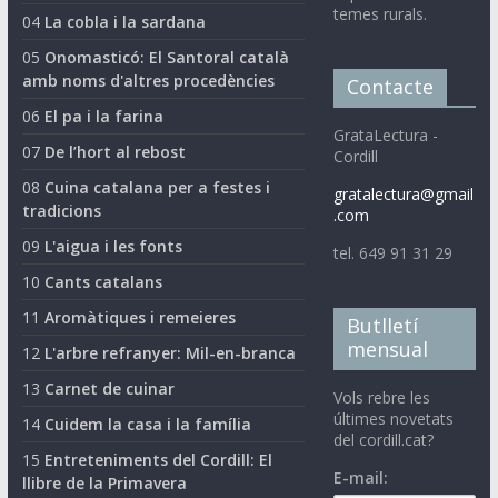
temes rurals.
04
La cobla i la sardana
05
Onomasticó: El Santoral català
amb noms d'altres procedències
Contacte
06
El pa i la farina
GrataLectura -
07
De l’hort al rebost
Cordill
08
Cuina catalana per a festes i
gratalectura@gmail
tradicions
.com
09
L'aigua i les fonts
tel. 649 91 31 29
10
Cants catalans
11
Aromàtiques i remeieres
Butlletí
mensual
12
L'arbre refranyer: Mil-en-branca
13
Carnet de cuinar
Vols rebre les
últimes novetats
14
Cuidem la casa i la família
del cordill.cat?
15
Entreteniments del Cordill: El
E-mail:
llibre de la Primavera