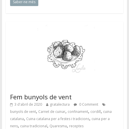
Saber-ne més
Fem bunyols de vent
3 d'abril de 2020
gratalectura
0 Comment
,
,
,
,
bunyols de vent
Carnet de cuinar
confinament
cordill
cuina
,
,
catalana
Cuina catalana per a festes i tradicions
cuina per a
,
,
,
nens
cuina tradicional
Quaresma
receptes