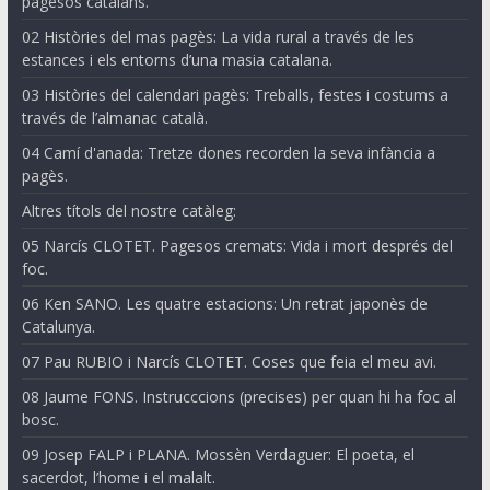
pagesos catalans.
02 Històries del mas pagès: La vida rural a través de les
estances i els entorns d’una masia catalana.
03 Històries del calendari pagès: Treballs, festes i costums a
través de l’almanac català.
04 Camí d'anada: Tretze dones recorden la seva infància a
pagès.
Altres títols del nostre catàleg:
05 Narcís CLOTET. Pagesos cremats: Vida i mort després del
foc.
06 Ken SANO. Les quatre estacions: Un retrat japonès de
Catalunya.
07 Pau RUBIO i Narcís CLOTET. Coses que feia el meu avi.
08 Jaume FONS. Instrucccions (precises) per quan hi ha foc al
bosc.
09 Josep FALP i PLANA. Mossèn Verdaguer: El poeta, el
sacerdot, l’home i el malalt.