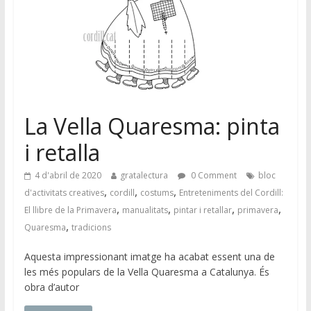
La Vella Quaresma: pinta
i retalla
4 d'abril de 2020
gratalectura
0 Comment
bloc
,
,
,
d'activitats creatives
cordill
costums
Entreteniments del Cordill:
,
,
,
,
El llibre de la Primavera
manualitats
pintar i retallar
primavera
,
Quaresma
tradicions
Aquesta impressionant imatge ha acabat essent una de
les més populars de la Vella Quaresma a Catalunya. És
obra d’autor