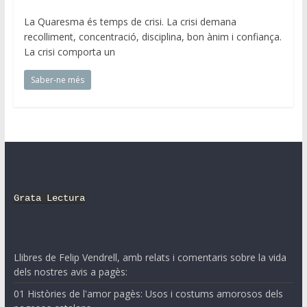
La Quaresma és temps de crisi. La crisi demana
recolliment, concentració, disciplina, bon ànim i confiança.
La crisi comporta un
Saber-ne més
Grata Lectura
Llibres de Felip Vendrell, amb relats i comentaris sobre la vida
dels nostres avis a pagès:
01 Històries de l'amor pagès: Usos i costums amorosos dels