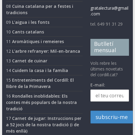
08
Cuina catalana per a festes i
gratalectura@gmail
tradicions
.com
09
L'aigua i les fonts
tel. 649 91 31 29
10
Cants catalans
11
Aromàtiques i remeieres
Butlletí
mensual
12
L'arbre refranyer: Mil-en-branca
13
Carnet de cuinar
Vols rebre les
últimes novetats
14
Cuidem la casa i la família
del cordill.cat?
15
Entreteniments del Cordill: El
E-mail:
llibre de la Primavera
16
Rondalles inoblidables: Els
contes més populars de la nostra
tradició
17
Carnet de jugar: Instruccions per
a 52 jocs de la nostra tradició (i de
més enllà)