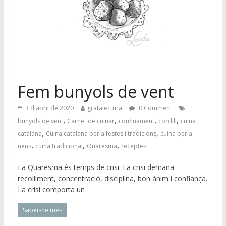
Fem bunyols de vent
3 d'abril de 2020
gratalectura
0 Comment
,
,
,
,
bunyols de vent
Carnet de cuinar
confinament
cordill
cuina
,
,
catalana
Cuina catalana per a festes i tradicions
cuina per a
,
,
,
nens
cuina tradicional
Quaresma
receptes
La Quaresma és temps de crisi. La crisi demana
recolliment, concentració, disciplina, bon ànim i confiança.
La crisi comporta un
Saber-ne més