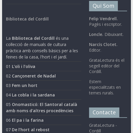
Qui Som
Felip Vendrell.
Biblioteca del Cordill
Pagès i escriptor.
Loncle.
Dibuixant.
La
Biblioteca del Cordill
és una
col·lecció de manuals de cultura
Narcís Clotet.
Editor.
pràctica amb consells bàsics per a les
feines de la casa, l'hort i el jardí.
GrataLectura és el
segell editor del
01
L’oli i l’oliva
Cordill.
02
Cançoneret de Nadal
Estem
03
Fem un hort
especialitzats en
temes rurals.
04
La cobla i la sardana
05
Onomasticó: El Santoral català
amb noms d'altres procedències
Contacte
06
El pa i la farina
GrataLectura -
07
De l’hort al rebost
Cordill