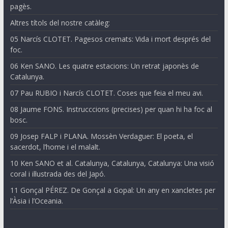
pagès.
Altres títols del nostre catàleg:
05 Narcís CLOTET. Pagesos cremats: Vida i mort després del
foc.
06 Ken SANO. Les quatre estacions: Un retrat japonès de
Catalunya.
07 Pau RUBIO i Narcís CLOTET. Coses que feia el meu avi.
08 Jaume FONS. Instrucccions (precises) per quan hi ha foc al
bosc.
09 Josep FALP i PLANA. Mossèn Verdaguer: El poeta, el
sacerdot, l’home i el malalt.
10 Ken SANO et al. Catalunya, Catalunya, Catalunya: Una visió
coral i il·lustrada des del Japó.
11 Gonçal PÉREZ. De Gonçal a Gopal: Un any en xancletes per
l’Àsia i l’Oceania.