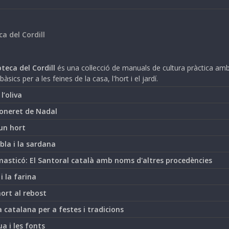
ca del Cordill
teca del Cordill
és una col·lecció de manuals de cultura pràctica am
bàsics per a les feines de la casa, l'hort i el jardí.
i l’oliva
oneret de Nadal
un hort
bla i la sardana
asticó: El Santoral català amb noms d'altres procedències
 i la farina
hort al rebost
 catalana per a festes i tradicions
ua i les fonts