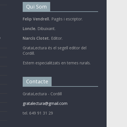
Qui Som
Felip Vendrell.
Pagès i escriptor.
Loncle.
Dibuixant.
b
Narcís Clotet.
Editor.
GrataLectura és el segell editor del
Cordill.
Estem especialitzats en temes rurals.
Contacte
GrataLectura - Cordill
gratalectura@gmail.com
tel. 649 91 31 29