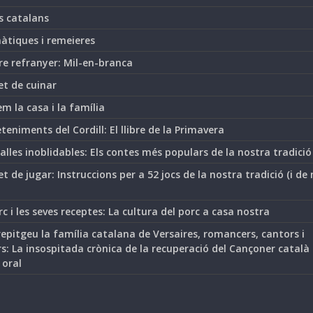
s catalans
àtiques i remeieres
re refranyer: Mil-en-branca
et de cuinar
m la casa i la família
teniments del Cordill: El llibre de la Primavera
lles inoblidables: Els contes més populars de la nostra tradició
t de jugar: Instruccions per a 52 jocs de la nostra tradició (i de
rc i les seves receptes: La cultura del porc a casa nostra
epitgeu la família catalana de Versaires, romancers, cantors i
s: La insospitada crònica de la recuperació del Cançoner català
 oral