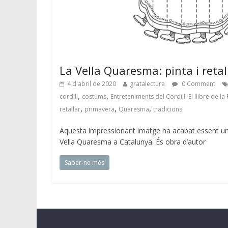
La Vella Quaresma: pinta i retal
4 d'abril de 2020
gratalectura
0 Comment
,
,
cordill
costums
Entreteniments del Cordill: El llibre de l
,
,
,
retallar
primavera
Quaresma
tradicions
Aquesta impressionant imatge ha acabat essent un
Vella Quaresma a Catalunya. És obra d’autor
Saber-ne més