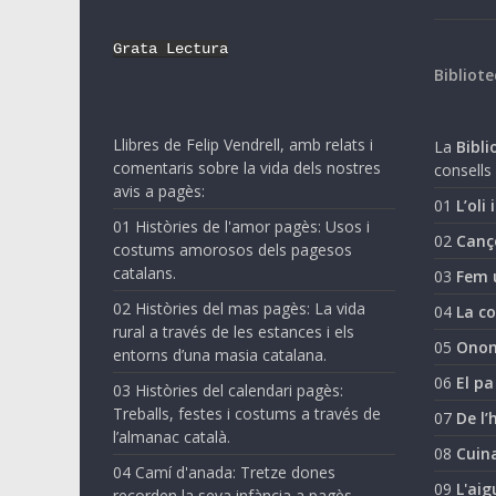
Grata Lectura
Bibliote
Llibres de Felip Vendrell, amb relats i
La
Biblio
comentaris sobre la vida dels nostres
consells 
avis a pagès:
01
L’oli 
01 Històries de l'amor pagès: Usos i
02
Canç
costums amorosos dels pagesos
catalans.
03
Fem 
02 Històries del mas pagès: La vida
04
La co
rural a través de les estances i els
05
Onom
entorns d’una masia catalana.
06
El pa
03 Històries del calendari pagès:
Treballs, festes i costums a través de
07
De l’
l’almanac català.
08
Cuina
04 Camí d'anada: Tretze dones
09
L'aig
recorden la seva infància a pagès.