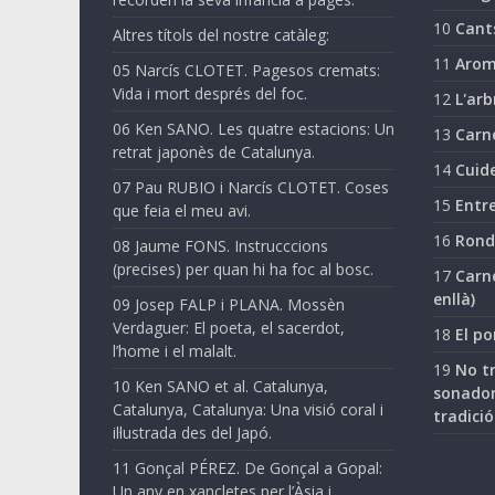
10
Cant
Altres títols del nostre catàleg:
11
Arom
05 Narcís CLOTET. Pagesos cremats:
Vida i mort després del foc.
12
L'arb
06 Ken SANO. Les quatre estacions: Un
13
Carn
retrat japonès de Catalunya.
14
Cuide
07 Pau RUBIO i Narcís CLOTET. Coses
15
Entre
que feia el meu avi.
16
Ronda
08 Jaume FONS. Instrucccions
(precises) per quan hi ha foc al bosc.
17
Carne
enllà)
09 Josep FALP i PLANA. Mossèn
Verdaguer: El poeta, el sacerdot,
18
El po
l’home i el malalt.
19
No tr
10 Ken SANO et al. Catalunya,
sonador
Catalunya, Catalunya: Una visió coral i
tradició
il·lustrada des del Japó.
11 Gonçal PÉREZ. De Gonçal a Gopal:
Un any en xancletes per l’Àsia i