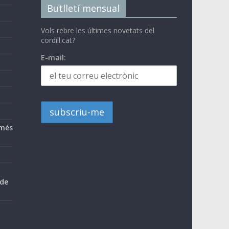
Butlletí mensual
Vols rebre les últimes novetats del
cordill.cat?
E-mail:
 més
 de