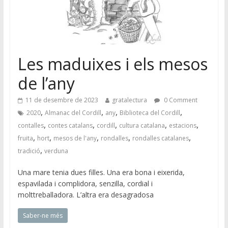
Les maduixes i els mesos
de l’any
11 de desembre de 2023
gratalectura
0 Comment
,
,
,
,
2020
Almanac del Cordill
any
Biblioteca del Cordill
,
,
,
,
,
contalles
contes catalans
cordill
cultura catalana
estacions
,
,
,
,
,
fruita
hort
mesos de l'any
rondalles
rondalles catalanes
,
tradició
verduna
Una mare tenia dues filles. Una era bona i eixerida,
espavilada i complidora, senzilla, cordial i
molttreballadora. L’altra era desagradosa
Saber-ne més