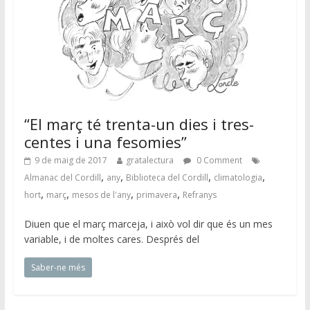
“El març té trenta-un dies i tres-
centes i una fesomies”
9 de maig de 2017
gratalectura
0 Comment
,
,
,
,
Almanac del Cordill
any
Biblioteca del Cordill
climatologia
,
,
,
,
hort
març
mesos de l'any
primavera
Refranys
Diuen que el març marceja, i això vol dir que és un mes
variable, i de moltes cares. Després del
Saber-ne més