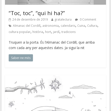
“Toc, toc”, “qui hi ha?”
24 de desembre de 2019
gratalectura
0 Comment
,
,
,
,
,
Almanac del Cordill
astronomia
calendaris
Cuina
Cultura
,
,
,
,
cultura popular
història
hort
jardí
tradicions
Truquen a la porta. És l’Almanac del Cordill, que arriba
com cada any per aquestes dates. Ja sigui la nit
Saber-ne més