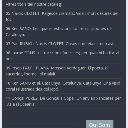
Altres títols del nostre catàleg:
05 Narcís CLOTET. Pagesos cremats: Vida i mort després del
foc.
06 Ken SANO. Les quatre estacions: Un retrat japonès de
Catalunya.
07 Pau RUBIO i Narcís CLOTET. Coses que feia el meu avi.
08 Jaume FONS. Instrucccions (precises) per quan hi ha foc al
bosc.
09 Josep FALP i PLANA. Mossèn Verdaguer: El poeta, el
sacerdot, l’home i el malalt.
10 Ken SANO et al. Catalunya, Catalunya, Catalunya: Una visió
coral i il·lustrada des del Japó.
11 Gonçal PÉREZ. De Gonçal a Gopal: Un any en xancletes per
l’Àsia i l’Oceania.
Qui Som