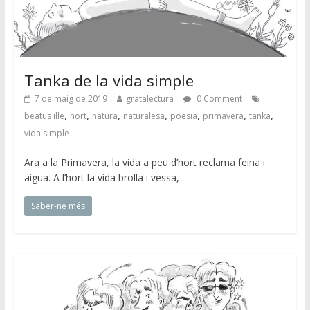
Tanka de la vida simple
7 de maig de 2019
gratalectura
0 Comment
,
,
,
,
,
,
,
beatus ille
hort
natura
naturalesa
poesia
primavera
tanka
vida simple
Ara a la Primavera, la vida a peu d’hort reclama feina i
aigua. A l’hort la vida brolla i vessa,
Saber-ne més