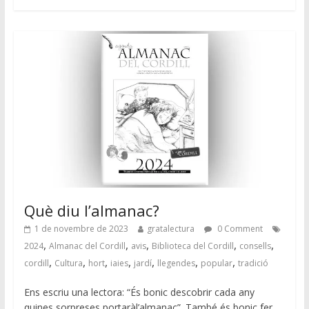
Què diu l’almanac?
1 de novembre de 2023
gratalectura
0 Comment
,
,
,
,
,
2024
Almanac del Cordill
avis
Biblioteca del Cordill
consells
,
,
,
,
,
,
,
cordill
Cultura
hort
iaies
jardí
llegendes
popular
tradició
Ens escriu una lectora: “És bonic descobrir cada any
quines sorpreses portaràl’almanac”. També és bonic fer