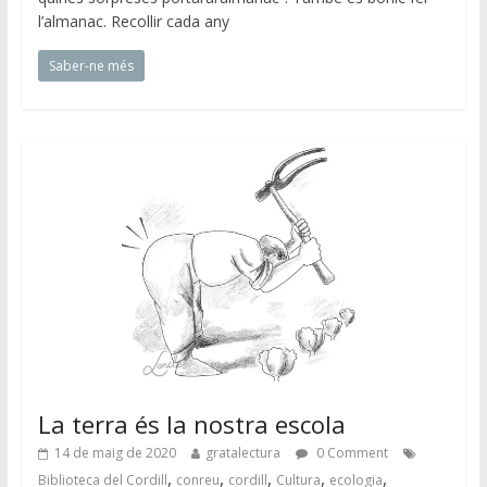
l’almanac. Recollir cada any
Saber-ne més
La terra és la nostra escola
14 de maig de 2020
gratalectura
0 Comment
,
,
,
,
,
Biblioteca del Cordill
conreu
cordill
Cultura
ecologia