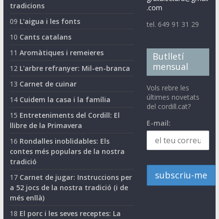
tradicions
.com
09
L'aigua i les fonts
tel. 649 91 31 29
10
Cants catalans
11
Aromàtiques i remeieres
Butlletí
mensual
12
L'arbre refranyer: Mil-en-branca
13
Carnet de cuinar
Vols rebre les
últimes novetats
14
Cuidem la casa i la família
del cordill.cat?
15
Entreteniments del Cordill: El
E-mail:
llibre de la Primavera
16
Rondalles inoblidables: Els
contes més populars de la nostra
tradició
17
Carnet de jugar: Instruccions per
a 52 jocs de la nostra tradició (i de
més enllà)
18
El porc i les seves receptes: La