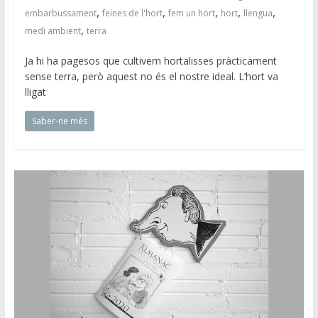
,
,
,
,
,
embarbussament
feines de l'hort
fem un hort
hort
llengua
,
medi ambient
terra
Ja hi ha pagesos que cultivem hortalisses pràcticament
sense terra, però aquest no és el nostre ideal. L’hort va
lligat
Saber-ne més