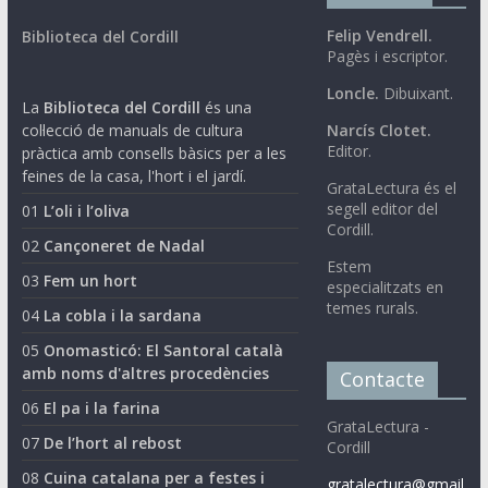
Felip Vendrell.
Biblioteca del Cordill
Pagès i escriptor.
Loncle.
Dibuixant.
La
Biblioteca del Cordill
és una
col·lecció de manuals de cultura
Narcís Clotet.
Editor.
pràctica amb consells bàsics per a les
feines de la casa, l'hort i el jardí.
GrataLectura és el
segell editor del
01
L’oli i l’oliva
Cordill.
02
Cançoneret de Nadal
Estem
03
Fem un hort
especialitzats en
temes rurals.
04
La cobla i la sardana
05
Onomasticó: El Santoral català
amb noms d'altres procedències
Contacte
06
El pa i la farina
GrataLectura -
07
De l’hort al rebost
Cordill
08
Cuina catalana per a festes i
gratalectura@gmail