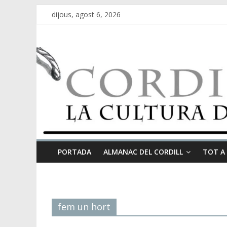
dijous, agost 6, 2026
PORTADA
ALMANAC DEL CORDILL
TOT A
fem un hort