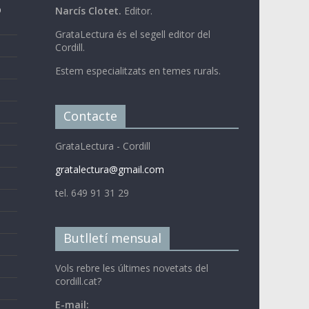
b
Narcís Clotet.
Editor.
GrataLectura és el segell editor del
Cordill.
Estem especialitzats en temes rurals.
Contacte
GrataLectura - Cordill
gratalectura@gmail.com
tel. 649 91 31 29
Butlletí mensual
Vols rebre les últimes novetats del
cordill.cat?
E-mail: