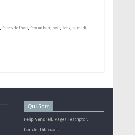
,
,
,
,
,
feines de l'hort
fem un hort
hort
llengua
medi
Qui Som
Felip Vendrell.
Pagès i escriptor.
Loncle.
Dibuixant.