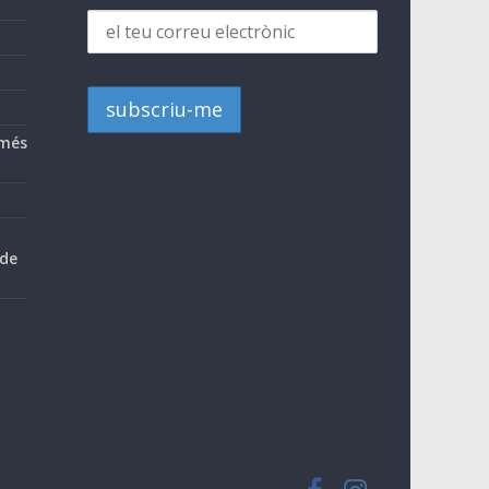
 més
 de