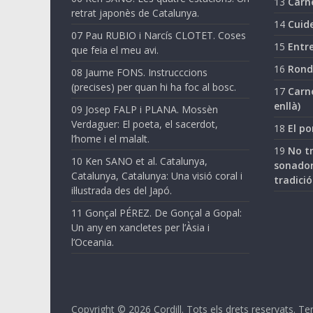
13
Carn
retrat japonès de Catalunya.
14
Cuide
07 Pau RUBIO i Narcís CLOTET. Coses
15
Entre
que feia el meu avi.
16
Ronda
08 Jaume FONS. Instrucccions
(precises) per quan hi ha foc al bosc.
17
Carne
enllà)
09 Josep FALP i PLANA. Mossèn
Verdaguer: El poeta, el sacerdot,
18
El po
l’home i el malalt.
19
No tr
10 Ken SANO et al. Catalunya,
sonador
Catalunya, Catalunya: Una visió coral i
tradició
il·lustrada des del Japó.
11 Gonçal PÉREZ. De Gonçal a Gopal:
Un any en xancletes per l’Àsia i
l’Oceania.
Copyright © 2026
Cordill
. Tots els drets reservats.
Ter