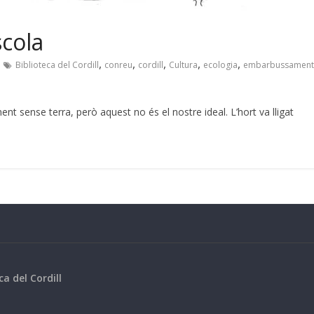
scola
,
,
,
,
,
Biblioteca del Cordill
conreu
cordill
Cultura
ecologia
embarbussament
nt sense terra, però aquest no és el nostre ideal. L’hort va lligat
ca del Cordill