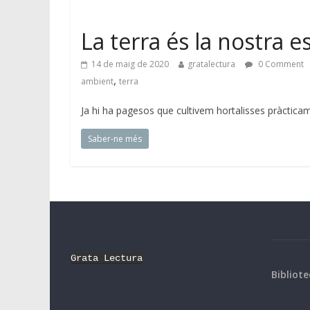
La terra és la nostra e
14 de maig de 2020
gratalectura
0 Comment
,
ambient
terra
Ja hi ha pagesos que cultivem hortalisses pràcticame
Saber-ne més
Grata Lectura
Bibliote