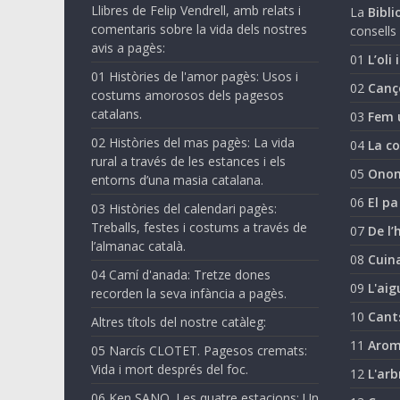
Llibres de Felip Vendrell, amb relats i
La
Biblio
comentaris sobre la vida dels nostres
consells 
avis a pagès:
01
L’oli 
01 Històries de l'amor pagès: Usos i
02
Canç
costums amorosos dels pagesos
catalans.
03
Fem 
02 Històries del mas pagès: La vida
04
La co
rural a través de les estances i els
05
Onom
entorns d’una masia catalana.
06
El pa
03 Històries del calendari pagès:
Treballs, festes i costums a través de
07
De l’
l’almanac català.
08
Cuina
04 Camí d'anada: Tretze dones
09
L'aig
recorden la seva infància a pagès.
10
Cant
Altres títols del nostre catàleg:
11
Arom
05 Narcís CLOTET. Pagesos cremats:
Vida i mort després del foc.
12
L'arb
06 Ken SANO. Les quatre estacions: Un