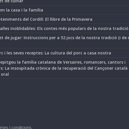
et de cuinar
m la casa i la família
teniments del Cordill: El llibre de la Primavera
lles inoblidables: Els contes més populars de la nostra tradició
t de jugar: Instruccions per a 52 jocs de la nostra tradició (i de
rc i les seves receptes: La cultura del porc a casa nostra
epitgeu la família catalana de Versaires, romancers, cantors i
s: La insospitada crònica de la recuperació del Cançoner català
 oral
mes i condicions
.