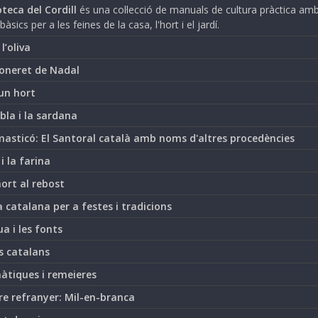
teca del Cordill
és una col·lecció de manuals de cultura pràctica am
bàsics per a les feines de la casa, l'hort i el jardí.
i l’oliva
oneret de Nadal
un hort
bla i la sardana
asticó: El Santoral català amb noms d'altres procedències
 i la farina
hort al rebost
 catalana per a festes i tradicions
ua i les fonts
s catalans
àtiques i remeieres
re refranyer: Mil-en-branca