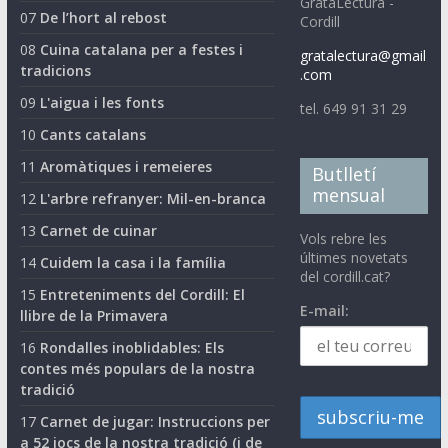
GrataLectura -
07
De l’hort al rebost
Cordill
08
Cuina catalana per a festes i
gratalectura@gmail
tradicions
.com
09
L'aigua i les fonts
tel. 649 91 31 29
10
Cants catalans
11
Aromàtiques i remeieres
Butlletí
mensual
12
L'arbre refranyer: Mil-en-branca
13
Carnet de cuinar
Vols rebre les
últimes novetats
14
Cuidem la casa i la família
del cordill.cat?
15
Entreteniments del Cordill: El
E-mail:
llibre de la Primavera
16
Rondalles inoblidables: Els
contes més populars de la nostra
tradició
17
Carnet de jugar: Instruccions per
a 52 jocs de la nostra tradició (i de