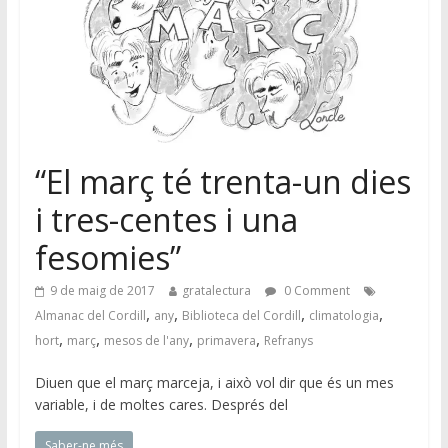
“El març té trenta-un dies
i tres-centes i una
fesomies”
9 de maig de 2017
gratalectura
0 Comment
,
,
,
,
Almanac del Cordill
any
Biblioteca del Cordill
climatologia
,
,
,
,
hort
març
mesos de l'any
primavera
Refranys
Diuen que el març marceja, i això vol dir que és un mes
variable, i de moltes cares. Després del
Saber-ne més