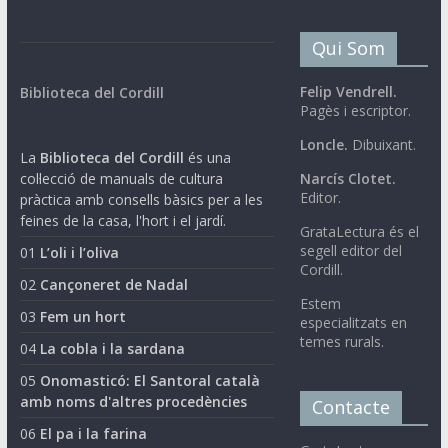
Qui Som
Felip Vendrell.
Biblioteca del Cordill
Pagès i escriptor.
Loncle.
Dibuixant.
La
Biblioteca del Cordill
és una
col·lecció de manuals de cultura
Narcís Clotet.
Editor.
pràctica amb consells bàsics per a les
feines de la casa, l'hort i el jardí.
GrataLectura és el
segell editor del
01
L’oli i l’oliva
Cordill.
02
Cançoneret de Nadal
Estem
03
Fem un hort
especialitzats en
temes rurals.
04
La cobla i la sardana
05
Onomasticó: El Santoral català
amb noms d'altres procedències
Contacte
06
El pa i la farina