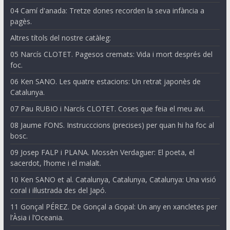
04 Camí d'anada: Tretze dones recorden la seva infància a
pagès.
Altres títols del nostre catàleg:
05 Narcís CLOTET. Pagesos cremats: Vida i mort després del
foc.
06 Ken SANO. Les quatre estacions: Un retrat japonès de
Catalunya.
07 Pau RUBIO i Narcís CLOTET. Coses que feia el meu avi.
08 Jaume FONS. Instrucccions (precises) per quan hi ha foc al
bosc.
09 Josep FALP i PLANA. Mossèn Verdaguer: El poeta, el
sacerdot, l’home i el malalt.
10 Ken SANO et al. Catalunya, Catalunya, Catalunya: Una visió
coral i il·lustrada des del Japó.
11 Gonçal PÉREZ. De Gonçal a Gopal: Un any en xancletes per
l’Àsia i l’Oceania.