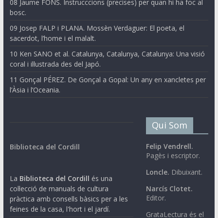
08 Jaume FONS. Instrucccions (precises) per quan hi ha foc al
bosc.
09 Josep FALP i PLANA. Mossèn Verdaguer: El poeta, el
sacerdot, l’home i el malalt.
10 Ken SANO et al. Catalunya, Catalunya, Catalunya: Una visió
coral i il·lustrada des del Japó.
11 Gonçal PÉREZ. De Gonçal a Gopal: Un any en xancletes per
l’Àsia i l’Oceania.
Qui Som
Felip Vendrell.
Biblioteca del Cordill
Pagès i escriptor.
Loncle.
Dibuixant.
La
Biblioteca del Cordill
és una
col·lecció de manuals de cultura
Narcís Clotet.
Editor.
pràctica amb consells bàsics per a les
feines de la casa, l'hort i el jardí.
GrataLectura és el