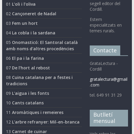
segell editor del
01
L’oli i l’oliva
Cordill.
02
Cançoneret de Nadal
Estem
03
Fem un hort
especialitzats en
temes rurals.
04
La cobla i la sardana
05
Onomasticó: El Santoral català
amb noms d'altres procedències
Contacte
06
El pa i la farina
GrataLectura -
07
De l’hort al rebost
Cordill
08
Cuina catalana per a festes i
gratalectura@gmail
tradicions
.com
09
L'aigua i les fonts
tel. 649 91 31 29
10
Cants catalans
11
Aromàtiques i remeieres
Butlletí
mensual
12
L'arbre refranyer: Mil-en-branca
13
Carnet de cuinar
Vols rebre les