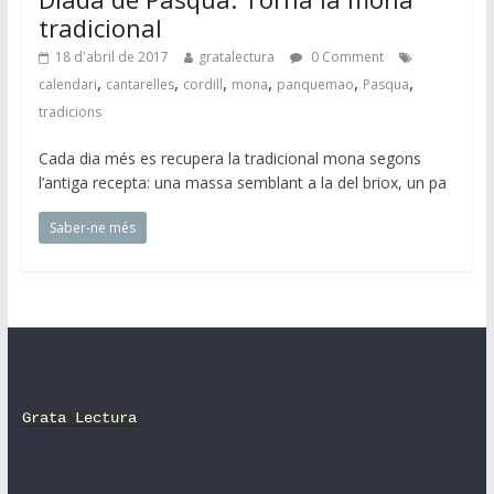
tradicional
18 d'abril de 2017
gratalectura
0 Comment
,
,
,
,
,
,
calendari
cantarelles
cordill
mona
panquemao
Pasqua
tradicions
Cada dia més es recupera la tradicional mona segons
l’antiga recepta: una massa semblant a la del briox, un pa
Saber-ne més
Grata Lectura