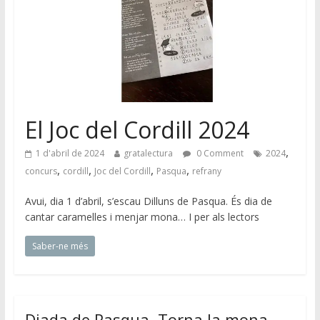
El Joc del Cordill 2024
,
1 d'abril de 2024
gratalectura
0 Comment
2024
,
,
,
,
concurs
cordill
Joc del Cordill
Pasqua
refrany
Avui, dia 1 d’abril, s’escau Dilluns de Pasqua. És dia de
cantar caramelles i menjar mona… I per als lectors
Saber-ne més
Diada de Pasqua. Torna la mona