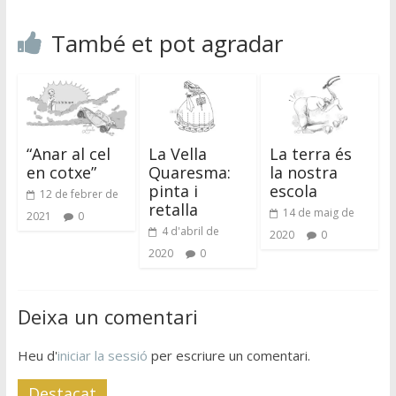
També et pot agradar
“Anar al cel
La Vella
La terra és
en cotxe”
Quaresma:
la nostra
pinta i
escola
12 de febrer de
retalla
14 de maig de
2021
0
4 d'abril de
2020
0
2020
0
Deixa un comentari
Heu d'
iniciar la sessió
per escriure un comentari.
Destacat