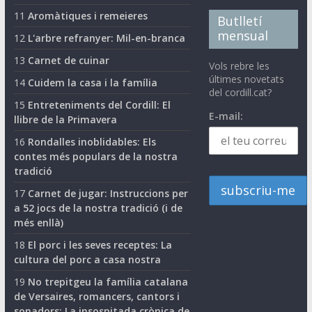
11
Aromàtiques i remeieres
Butlletí
mensual
12
L'arbre refranyer: Mil-en-branca
13
Carnet de cuinar
Vols rebre les
últimes novetats
14
Cuidem la casa i la família
del cordill.cat?
15
Entreteniments del Cordill: El
E-mail:
llibre de la Primavera
16
Rondalles inoblidables: Els
contes més populars de la nostra
tradició
17
Carnet de jugar: Instruccions per
a 52 jocs de la nostra tradició (i de
més enllà)
18
El porc i les seves receptes: La
cultura del porc a casa nostra
19
No trepitgeu la família catalana
de Versaires, romancers, cantors i
sonadors: La insospitada crònica de