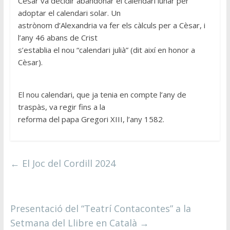
Cèsar va decidir abandonar el calendari lunar per
adoptar el calendari solar. Un
astrònom d’Alexandria va fer els càlculs per a Cèsar, i
l’any 46 abans de Crist
s’establia el nou “calendari julià” (dit així en honor a
Cèsar).
El nou calendari, que ja tenia en compte l’any de
traspàs, va regir fins a la
reforma del papa Gregori XIII, l’any 1582.
←
El Joc del Cordill 2024
Presentació del “Teatrí Contacontes” a la
Setmana del Llibre en Català
→