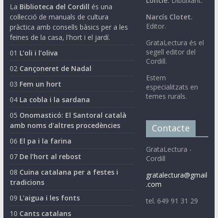
Loncle.
Dibuixant.
La
Biblioteca del Cordill
és una
col·lecció de manuals de cultura
Narcís Clotet.
Editor.
pràctica amb consells bàsics per a les
feines de la casa, l'hort i el jardí.
GrataLectura és el
segell editor del
01
L’oli i l’oliva
Cordill.
02
Cançoneret de Nadal
Estem
03
Fem un hort
especialitzats en
temes rurals.
04
La cobla i la sardana
05
Onomasticó: El Santoral català
amb noms d'altres procedències
Contacte
06
El pa i la farina
GrataLectura -
07
De l’hort al rebost
Cordill
08
Cuina catalana per a festes i
gratalectura@gmail
tradicions
.com
09
L'aigua i les fonts
tel. 649 91 31 29
10
Cants catalans