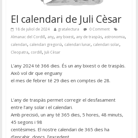
El calendari de Juli Cèsar
18 de juliol de 2024
gratalectura
0 Comment
,
,
,
,
,
Almanac del Cordill
any
any bixest
any de traspàs
astronomia
,
,
,
,
calendari
calendari gregorià
calendari lunar
calendari solar
,
,
Cleopatra
cordill
Juli Cèsar
L’any 2024 té 366 dies. És un any bixest o de traspàs.
Això vol dir que enguany
el mes de febrer té 29 dies en comptes de 28.
L’any de traspàs permet corregir el desfasament
entre l’any solar i el calendari.
Amb precisió, un any té 365 dies, 5 hores, 48 minuts,
45 segons i 98
centèsimes. El nostre calendari de 365 dies ha
d’encabir, doncs, l’excedent,