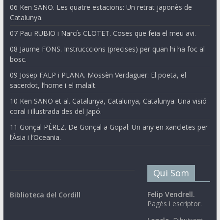
06 Ken SANO. Les quatre estacions: Un retrat japonès de
Catalunya.
07 Pau RUBIO i Narcís CLOTET. Coses que feia el meu avi.
08 Jaume FONS. Instrucccions (precises) per quan hi ha foc al
bosc.
09 Josep FALP i PLANA. Mossèn Verdaguer: El poeta, el
sacerdot, l’home i el malalt.
10 Ken SANO et al. Catalunya, Catalunya, Catalunya: Una visió
coral i il·lustrada des del Japó.
11 Gonçal PÉREZ. De Gonçal a Gopal: Un any en xancletes per
l’Àsia i l’Oceania.
Qui Som
Felip Vendrell.
Biblioteca del Cordill
Pagès i escriptor.