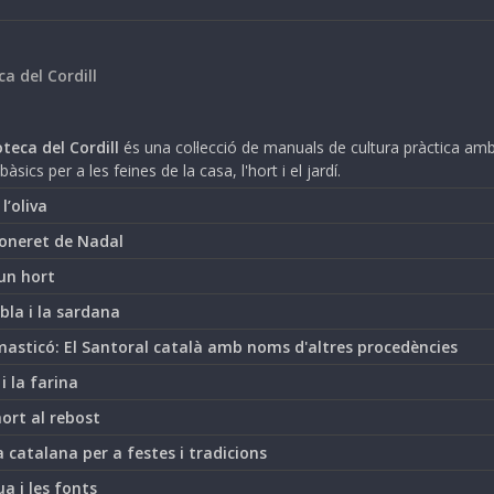
ca del Cordill
teca del Cordill
és una col·lecció de manuals de cultura pràctica am
bàsics per a les feines de la casa, l'hort i el jardí.
i l’oliva
oneret de Nadal
un hort
bla i la sardana
asticó: El Santoral català amb noms d'altres procedències
 i la farina
hort al rebost
 catalana per a festes i tradicions
ua i les fonts