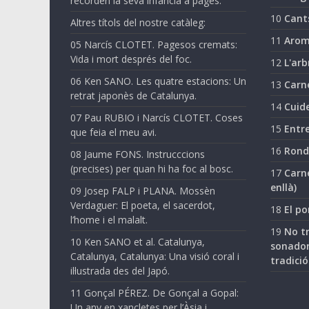
recorden la seva infància a pagès.
10
Cant
Altres títols del nostre catàleg:
11
Arom
05 Narcís CLOTET. Pagesos cremats:
Vida i mort després del foc.
12
L'arb
06 Ken SANO. Les quatre estacions: Un
13
Carn
retrat japonès de Catalunya.
14
Cuide
07 Pau RUBIO i Narcís CLOTET. Coses
15
Entre
que feia el meu avi.
16
Ronda
08 Jaume FONS. Instrucccions
(precises) per quan hi ha foc al bosc.
17
Carne
enllà)
09 Josep FALP i PLANA. Mossèn
Verdaguer: El poeta, el sacerdot,
18
El po
l’home i el malalt.
19
No tr
10 Ken SANO et al. Catalunya,
sonador
Catalunya, Catalunya: Una visió coral i
tradició
il·lustrada des del Japó.
11 Gonçal PÉREZ. De Gonçal a Gopal:
Un any en xancletes per l’Àsia i