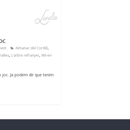
oc
,
ent
Almanac del Cordill
,
,
nalles
L’arbre refranyer
Mil-en-
n joc. Ja podem dir que tenim