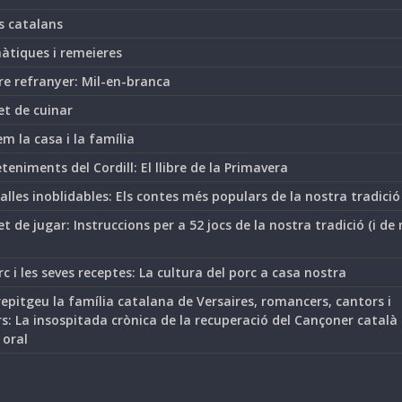
s catalans
àtiques i remeieres
re refranyer: Mil-en-branca
et de cuinar
m la casa i la família
teniments del Cordill: El llibre de la Primavera
lles inoblidables: Els contes més populars de la nostra tradició
t de jugar: Instruccions per a 52 jocs de la nostra tradició (i de
rc i les seves receptes: La cultura del porc a casa nostra
epitgeu la família catalana de Versaires, romancers, cantors i
s: La insospitada crònica de la recuperació del Cançoner català
 oral