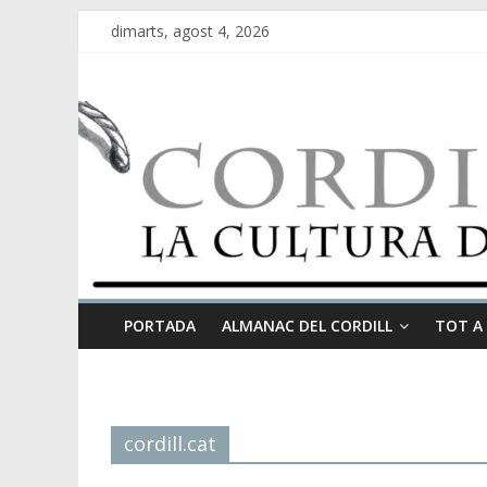
dimarts, agost 4, 2026
PORTADA
ALMANAC DEL CORDILL
TOT A
cordill.cat