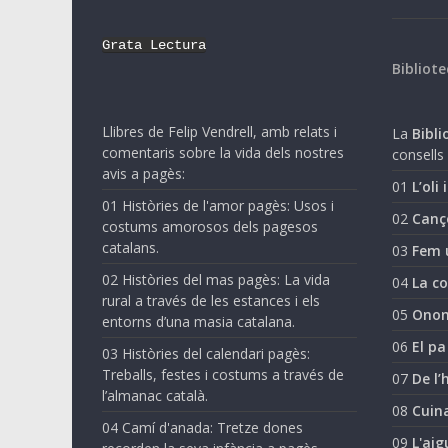
Grata Lectura
Bibliote
Llibres de Felip Vendrell, amb relats i
La
Biblio
comentaris sobre la vida dels nostres
consells 
avis a pagès:
01
L’oli 
01 Històries de l'amor pagès: Usos i
02
Canç
costums amorosos dels pagesos
catalans.
03
Fem 
02 Històries del mas pagès: La vida
04
La co
rural a través de les estances i els
05
Onom
entorns d’una masia catalana.
06
El pa
03 Històries del calendari pagès:
Treballs, festes i costums a través de
07
De l’
l’almanac català.
08
Cuina
04 Camí d'anada: Tretze dones
09
L'aig