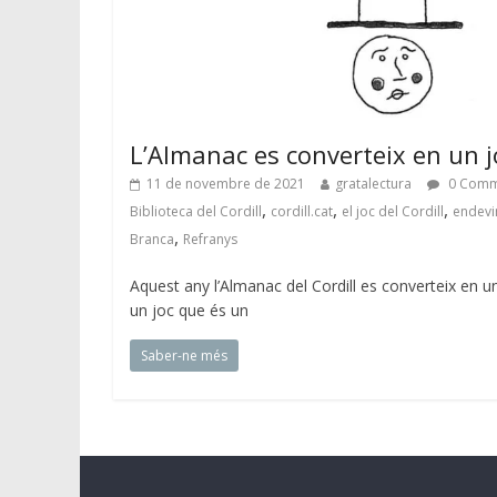
L’Almanac es converteix en un j
11 de novembre de 2021
gratalectura
0 Comm
,
,
,
Biblioteca del Cordill
cordill.cat
el joc del Cordill
endevi
,
Branca
Refranys
Aquest any l’Almanac del Cordill es converteix en u
un joc que és un
Saber-ne més