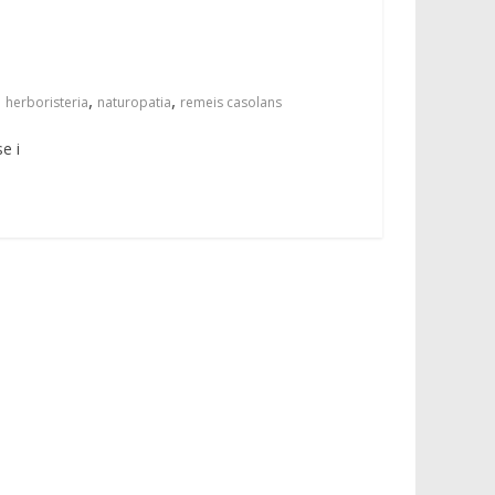
,
,
,
herboristeria
naturopatia
remeis casolans
e i