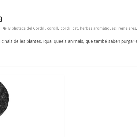
a
,
,
,
Biblioteca del Cordill
cordill
cordill.cat
herbes aromàtiques i remeieres
icinals de les plantes. Iqual queels animals, que també saben purgar-s