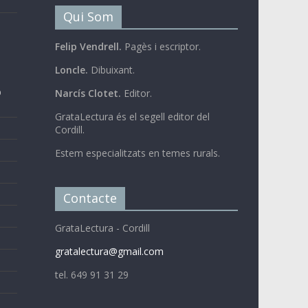
Qui Som
Felip Vendrell.
Pagès i escriptor.
Loncle.
Dibuixant.
b
Narcís Clotet.
Editor.
GrataLectura és el segell editor del
Cordill.
Estem especialitzats en temes rurals.
Contacte
GrataLectura - Cordill
gratalectura@gmail.com
tel. 649 91 31 29