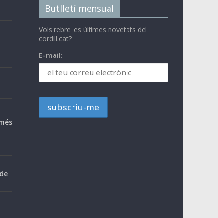
Butlletí mensual
Vols rebre les últimes novetats del
cordill.cat?
E-mail:
 més
 de