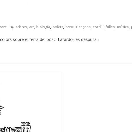
,
,
,
,
,
,
,
,
,
ent
arbres
art
biologia
bolets
bosc
Cançons
cordill
fulles
música
 colors sobre el terra del bosc. Latardor es despulla i