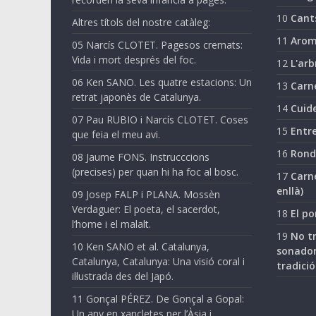
10
Cant
Altres títols del nostre catàleg:
11
Arom
05 Narcís CLOTET. Pagesos cremats:
Vida i mort després del foc.
12
L'arb
06 Ken SANO. Les quatre estacions: Un
13
Carn
retrat japonès de Catalunya.
14
Cuide
07 Pau RUBIO i Narcís CLOTET. Coses
15
Entre
que feia el meu avi.
16
Ronda
08 Jaume FONS. Instrucccions
(precises) per quan hi ha foc al bosc.
17
Carne
enllà)
09 Josep FALP i PLANA. Mossèn
Verdaguer: El poeta, el sacerdot,
18
El po
l’home i el malalt.
19
No tr
10 Ken SANO et al. Catalunya,
sonador
Catalunya, Catalunya: Una visió coral i
tradició
il·lustrada des del Japó.
11 Gonçal PÉREZ. De Gonçal a Gopal:
Un any en xancletes per l’Àsia i