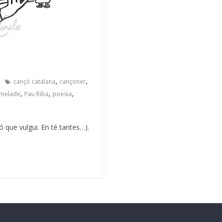
,
,
cançó catalana
cançoner
,
,
,
omelade
Pau Riba
poesia
ó que vulgui. En té tantes…).