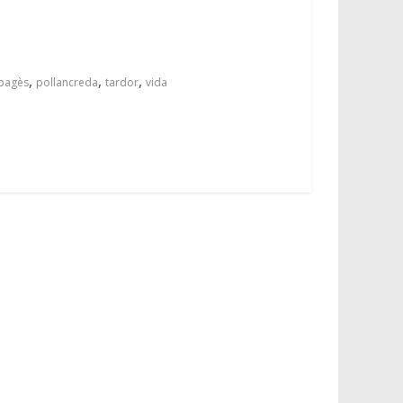
,
,
,
pagès
pollancreda
tardor
vida