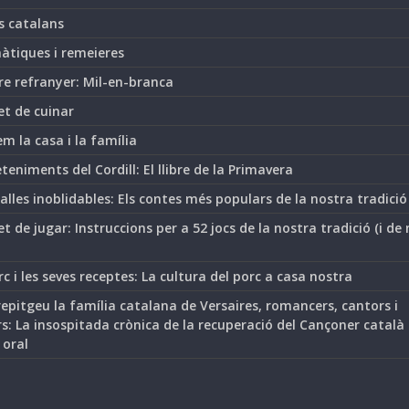
s catalans
àtiques i remeieres
re refranyer: Mil-en-branca
et de cuinar
m la casa i la família
teniments del Cordill: El llibre de la Primavera
lles inoblidables: Els contes més populars de la nostra tradició
t de jugar: Instruccions per a 52 jocs de la nostra tradició (i de
rc i les seves receptes: La cultura del porc a casa nostra
epitgeu la família catalana de Versaires, romancers, cantors i
s: La insospitada crònica de la recuperació del Cançoner català
 oral