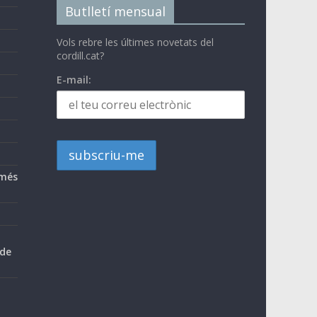
Butlletí mensual
Vols rebre les últimes novetats del
cordill.cat?
E-mail:
 més
 de