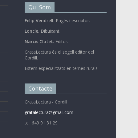
Qui Som
Felip Vendrell.
Pagès i escriptor.
Loncle.
Dibuixant.
b
Narcís Clotet.
Editor.
GrataLectura és el segell editor del
Cordill.
Estem especialitzats en temes rurals.
Contacte
GrataLectura - Cordill
gratalectura@gmail.com
tel. 649 91 31 29