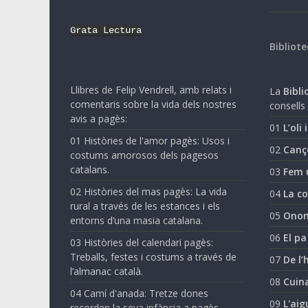
Grata Lectura
Bibliote
Llibres de Felip Vendrell, amb relats i
La
Biblio
comentaris sobre la vida dels nostres
consells 
avis a pagès:
01
L’oli 
01 Històries de l'amor pagès: Usos i
02
Canç
costums amorosos dels pagesos
catalans.
03
Fem 
02 Històries del mas pagès: La vida
04
La co
rural a través de les estances i els
05
Onom
entorns d’una masia catalana.
06
El pa
03 Històries del calendari pagès:
Treballs, festes i costums a través de
07
De l’
l’almanac català.
08
Cuina
04 Camí d'anada: Tretze dones
09
L'aig
recorden la seva infància a pagès.