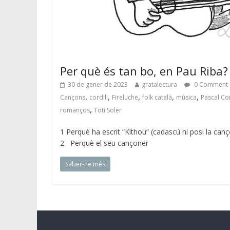
Per què és tan bo, en Pau Riba?
30 de gener de 2023
gratalectura
0 Comment
,
,
,
,
,
Cançons
cordill
Fireluche
folk català
música
Pascal C
,
romanços
Toti Soler
1 Perquè ha escrit “Kithou” (cadascú hi posi la canç
2 Perquè el seu cançoner
Saber-ne més