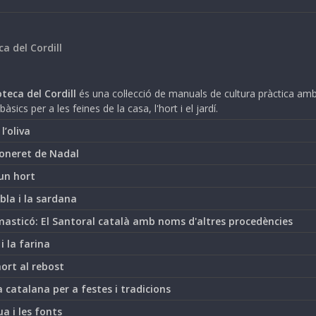
ca del Cordill
teca del Cordill
és una col·lecció de manuals de cultura pràctica am
bàsics per a les feines de la casa, l'hort i el jardí.
i l’oliva
oneret de Nadal
un hort
bla i la sardana
asticó: El Santoral català amb noms d'altres procedències
 i la farina
hort al rebost
 catalana per a festes i tradicions
ua i les fonts