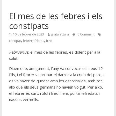
El mes de les febres i els
constipats
10 de febrer de 2023
gratalectura
0 Comment
,
,
,
costipat
febrer
febres
fred
Februarius
, el mes de les febres, és dolent per a la
salut.
Diuen que, antigament, l’any va convocar els seus 12
fills, i el febrer va arribar el darrer a la crida del pare, i
es va haver de quedar amb les escorrialles, amb tot
allò que els seus germans no havien volgut. Per això,
el febrer és curt, rúfol i fred, i ens porta refredats i
nassos vermells.