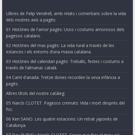
Llibres de Felip Vendrell, amb relats i comentaris sobre la vida
dels nostres avis a pagès:
01 Històries de l'amor pagès: Usos i costums amorosos dels
pagesos catalans.
02 Històries del mas pagès: La vida rural a través de les
estances i els entorns d’una masia catalana.
03 Històries del calendari pagès: Treballs, festes i costums a
través de l’almanac català.
04 Camí d'anada: Tretze dones recorden la seva infància a
pagès.
Altres títols del nostre catàleg:
05 Narcís CLOTET. Pagesos cremats: Vida i mort després del
foc.
06 Ken SANO. Les quatre estacions: Un retrat japonès de
Catalunya.
07 Pau RUBIO i Narcís CLOTET. Coses que feia el meu avi.