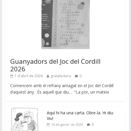
Guanyadors del Joc del Cordill
2026
1 d'abril de 2026
gratalectura
0
Comencem amb el refrany amagat en el Joc del Cordill
d’aquest any. És aquell que diu… “La por, un mateix
Aquí hi ha una carta. Obre-la. Hi diu:
Viu!
0
14 de gener de 2026