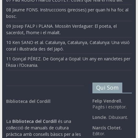
08 Jaume FONS. Instrucccions (precises) per quan hi ha foc al
bosc.
09 Josep FALP i PLANA. Mossèn Verdaguer: El poeta, el
sacerdot, l’home i el malalt.
10 Ken SANO et al. Catalunya, Catalunya, Catalunya: Una visió
coral i il·lustrada des del Japó.
11 Gonçal PÉREZ. De Gonçal a Gopal: Un any en xancletes per
l’Àsia i l’Oceania.
Qui Som
Felip Vendrell.
Biblioteca del Cordill
Pagès i escriptor.
Loncle.
Dibuixant.
La
Biblioteca del Cordill
és una
col·lecció de manuals de cultura
Narcís Clotet.
Editor.
pràctica amb consells bàsics per a les