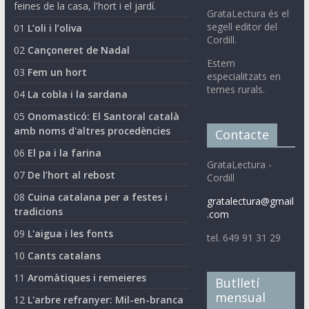
feines de la casa, l'hort i el jardí.
GrataLectura és el
segell editor del
01
L’oli i l’oliva
Cordill.
02
Cançoneret de Nadal
Estem
03
Fem un hort
especialitzats en
temes rurals.
04
La cobla i la sardana
05
Onomasticó: El Santoral català
amb noms d'altres procedències
Contacte
06
El pa i la farina
GrataLectura -
07
De l’hort al rebost
Cordill
08
Cuina catalana per a festes i
gratalectura@gmail
tradicions
.com
09
L'aigua i les fonts
tel. 649 91 31 29
10
Cants catalans
11
Aromàtiques i remeieres
Butlletí
mensual
12
L'arbre refranyer: Mil-en-branca