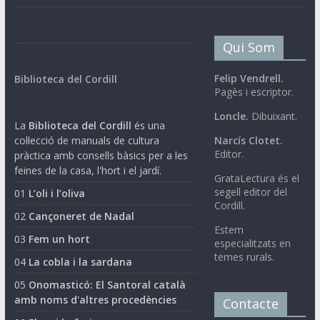
Qui Som
Felip Vendrell.
Biblioteca del Cordill
Pagès i escriptor.
Loncle.
Dibuixant.
La
Biblioteca del Cordill
és una
col·lecció de manuals de cultura
Narcís Clotet.
Editor.
pràctica amb consells bàsics per a les
feines de la casa, l'hort i el jardí.
GrataLectura és el
segell editor del
01
L’oli i l’oliva
Cordill.
02
Cançoneret de Nadal
Estem
03
Fem un hort
especialitzats en
temes rurals.
04
La cobla i la sardana
05
Onomasticó: El Santoral català
amb noms d'altres procedències
Contacte