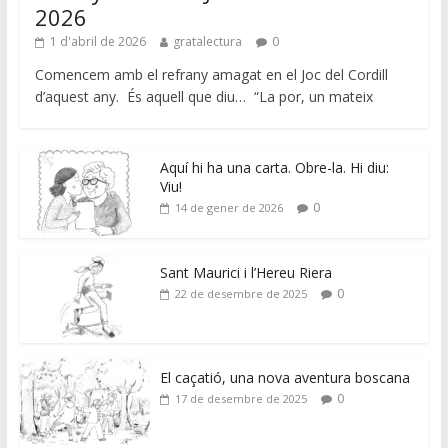
2026
1 d'abril de 2026
gratalectura
0
Comencem amb el refrany amagat en el Joc del Cordill
d’aquest any. És aquell que diu… “La por, un mateix
Aquí hi ha una carta. Obre-la. Hi diu:
Viu!
0
14 de gener de 2026
Sant Maurici i l’Hereu Riera
0
22 de desembre de 2025
El caçatió, una nova aventura boscana
0
17 de desembre de 2025