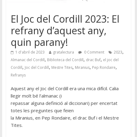
El Joc del Cordill 2023: El
refrany d’aquest any,
quin parany!
,
1 d'abril de 2023
gratalectura
0 Comment
2023
,
,
,
Almanac del Cordill
Biblioteca del Cordill
drac Buf
el joc del
,
,
,
,
,
Cordill
Joc del Cordill
Mestre Tites
Miranius
Pep Rondaire
Refranys
Aquest any el Joc del Cordill era una mica difícil. Calia
llegir molt bé l’almanac (i
repassar alguna definició al diccionari) per encertat
totes les preguntes que feien
la Miranius, en Pep Rondaire, el drac Buf i el Mestre
Tites.