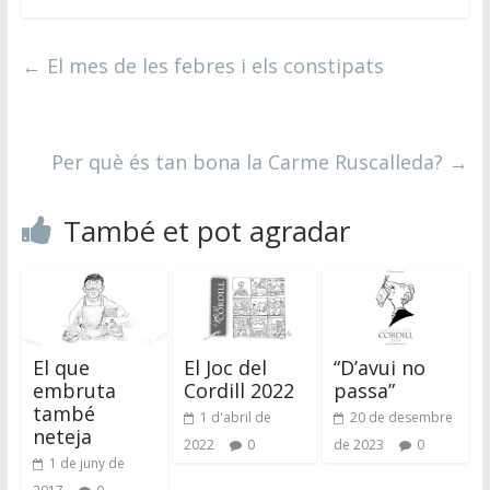
←
El mes de les febres i els constipats
Per què és tan bona la Carme Ruscalleda?
→
També et pot agradar
El que
El Joc del
“D’avui no
embruta
Cordill 2022
passa”
també
1 d'abril de
20 de desembre
neteja
2022
0
de 2023
0
1 de juny de