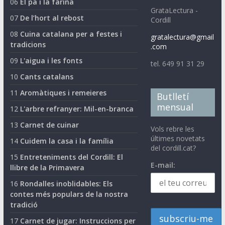
06
El pa i la farina
GrataLectura -
07
De l’hort al rebost
Cordill
08
Cuina catalana per a festes i
gratalectura@gmail
tradicions
.com
09
L'aigua i les fonts
tel. 649 91 31 29
10
Cants catalans
11
Aromàtiques i remeieres
Butlletí
mensual
12
L'arbre refranyer: Mil-en-branca
13
Carnet de cuinar
Vols rebre les
últimes novetats
14
Cuidem la casa i la família
del cordill.cat?
15
Entreteniments del Cordill: El
E-mail:
llibre de la Primavera
16
Rondalles inoblidables: Els
contes més populars de la nostra
tradició
17
Carnet de jugar: Instruccions per