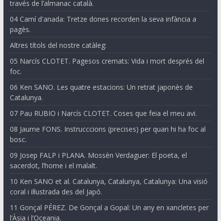
través de l’almanac català.
04 Camí d'anada: Tretze dones recorden la seva infància a
pagès.
Altres títols del nostre catàleg:
05 Narcís CLOTET. Pagesos cremats: Vida i mort després del
foc.
06 Ken SANO. Les quatre estacions: Un retrat japonès de
Catalunya.
07 Pau RUBIO i Narcís CLOTET. Coses que feia el meu avi.
08 Jaume FONS. Instrucccions (precises) per quan hi ha foc al
bosc.
09 Josep FALP i PLANA. Mossèn Verdaguer: El poeta, el
sacerdot, l’home i el malalt.
10 Ken SANO et al. Catalunya, Catalunya, Catalunya: Una visió
coral i il·lustrada des del Japó.
11 Gonçal PÉREZ. De Gonçal a Gopal: Un any en xancletes per
l’Àsia i l’Oceania.