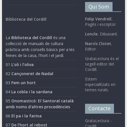
Qui Som
Felip Vendrell.
Biblioteca del Cordill
Pagès i escriptor.
Loncle.
Dibuixant.
La
Biblioteca del Cordill
és una
col·lecció de manuals de cultura
Narcís Clotet.
Editor.
pràctica amb consells bàsics per a les
feines de la casa, l'hort i el jardí.
GrataLectura és el
segell editor del
01
L’oli i l’oliva
Cordill.
02
Cançoneret de Nadal
Estem
03
Fem un hort
especialitzats en
temes rurals.
04
La cobla i la sardana
05
Onomasticó: El Santoral català
amb noms d'altres procedències
Contacte
06
El pa i la farina
GrataLectura -
07
De l’hort al rebost
Cordill