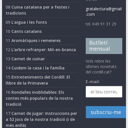
08
Cuina catalana per a festes i
gratalectura@gmail
tradicions
.com
09
L'aigua i les fonts
tel. 649 91 31 29
10
Cants catalans
11
Aromàtiques i remeieres
Butlletí
mensual
12
L'arbre refranyer: Mil-en-branca
13
Carnet de cuinar
Vols rebre les
últimes novetats
14
Cuidem la casa i la família
del cordill.cat?
15
Entreteniments del Cordill: El
E-mail:
llibre de la Primavera
16
Rondalles inoblidables: Els
contes més populars de la nostra
tradició
17
Carnet de jugar: Instruccions per
a 52 jocs de la nostra tradició (i de
més enllà)