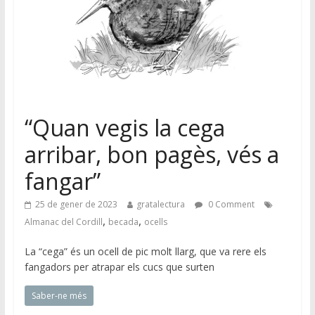
“Quan vegis la cega
arribar, bon pagès, vés a
fangar”
25 de gener de 2023
gratalectura
0 Comment
,
,
Almanac del Cordill
becada
ocells
La “cega” és un ocell de pic molt llarg, que va rere els
fangadors per atrapar els cucs que surten
Saber-ne més