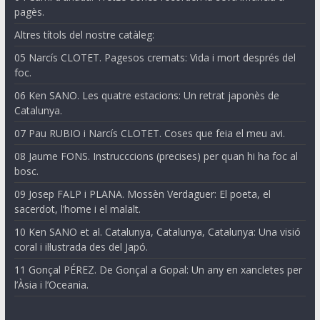
pagès.
Altres títols del nostre catàleg:
05 Narcís CLOTET. Pagesos cremats: Vida i mort després del
foc.
06 Ken SANO. Les quatre estacions: Un retrat japonès de
Catalunya.
07 Pau RUBIO i Narcís CLOTET. Coses que feia el meu avi.
08 Jaume FONS. Instrucccions (precises) per quan hi ha foc al
bosc.
09 Josep FALP i PLANA. Mossèn Verdaguer: El poeta, el
sacerdot, l’home i el malalt.
10 Ken SANO et al. Catalunya, Catalunya, Catalunya: Una visió
coral i il·lustrada des del Japó.
11 Gonçal PÉREZ. De Gonçal a Gopal: Un any en xancletes per
l’Àsia i l’Oceania.