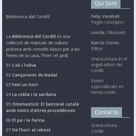
Qui Som
Felip Vendrell.
Biblioteca del Cordill
Pagès i escriptor.
Loncle.
Dibuixant.
La
Biblioteca del Cordill
és una
col·lecció de manuals de cultura
Narcís Clotet.
Editor.
pràctica amb consells bàsics per a les
feines de la casa, l'hort i el jardí.
GrataLectura és el
segell editor del
01
L’oli i l’oliva
Cordill.
02
Cançoneret de Nadal
Estem
03
Fem un hort
especialitzats en
temes rurals.
04
La cobla i la sardana
05
Onomasticó: El Santoral català
amb noms d'altres procedències
Contacte
06
El pa i la farina
GrataLectura -
07
De l’hort al rebost
Cordill