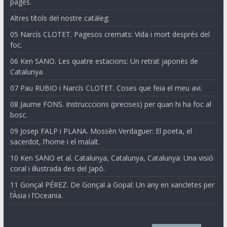
pagès.
Altres títols del nostre catàleg:
05 Narcís CLOTET. Pagesos cremats: Vida i mort després del
foc.
06 Ken SANO. Les quatre estacions: Un retrat japonès de
Catalunya.
07 Pau RUBIO i Narcís CLOTET. Coses que feia el meu avi.
08 Jaume FONS. Instrucccions (precises) per quan hi ha foc al
bosc.
09 Josep FALP i PLANA. Mossèn Verdaguer: El poeta, el
sacerdot, l’home i el malalt.
10 Ken SANO et al. Catalunya, Catalunya, Catalunya: Una visió
coral i il·lustrada des del Japó.
11 Gonçal PÉREZ. De Gonçal a Gopal: Un any en xancletes per
l’Àsia i l’Oceania.