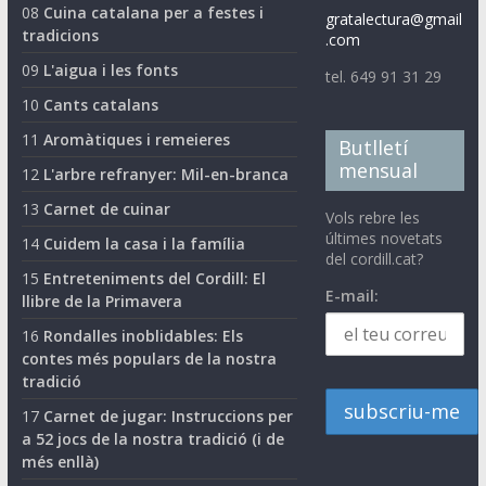
08
Cuina catalana per a festes i
gratalectura@gmail
tradicions
.com
09
L'aigua i les fonts
tel. 649 91 31 29
10
Cants catalans
11
Aromàtiques i remeieres
Butlletí
mensual
12
L'arbre refranyer: Mil-en-branca
13
Carnet de cuinar
Vols rebre les
últimes novetats
14
Cuidem la casa i la família
del cordill.cat?
15
Entreteniments del Cordill: El
E-mail:
llibre de la Primavera
16
Rondalles inoblidables: Els
contes més populars de la nostra
tradició
17
Carnet de jugar: Instruccions per
a 52 jocs de la nostra tradició (i de
més enllà)