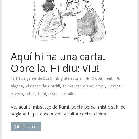
Aquí hi ha una carta.
Obre-la. Hi diu: Viu!
14 de gener de 2026
gratalectura
0 Comment
,
,
,
,
,
,
alegria
Almanac del Cordill
ànima
cap d'any
dolor
llimoner
,
,
,
,
poesia
ràbia
Rumi
tristesa
vitalitat
Vet aquí el missatge de Rumi, poeta persa, místic sufí, del
segle XIII, que ensconvida a lluitar contra el drac
Saber-ne més