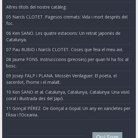
Altres títols del nostre catàleg:
05 Narcís CLOTET. Pagesos cremats: Vida i mort després del
foc.
06 Ken SANO. Les quatre estacions: Un retrat japonès de
Catalunya.
07 Pau RUBIO i Narcís CLOTET. Coses que feia el meu avi.
08 Jaume FONS. Instrucccions (precises) per quan hi ha foc al
bosc.
09 Josep FALP i PLANA. Mossèn Verdaguer: El poeta, el
sacerdot, l’home i el malalt.
10 Ken SANO et al. Catalunya, Catalunya, Catalunya: Una visió
coral i il·lustrada des del Japó.
11 Gonçal PÉREZ. De Gonçal a Gopal: Un any en xancletes per
l’Àsia i l’Oceania.
Qui Som