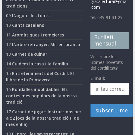
gratalectura@gmail
tradicions
.com
09
L'aigua i les fonts
tel. 649 91 31 29
10
Cants catalans
11
Aromàtiques i remeieres
Butlletí
mensual
12
L'arbre refranyer: Mil-en-branca
13
Carnet de cuinar
Vols rebre les
últimes novetats
14
Cuidem la casa i la família
del cordill.cat?
15
Entreteniments del Cordill: El
E-mail:
llibre de la Primavera
16
Rondalles inoblidables: Els
contes més populars de la nostra
tradició
17
Carnet de jugar: Instruccions per
a 52 jocs de la nostra tradició (i de
més enllà)
18
El porc i les seves receptes: La