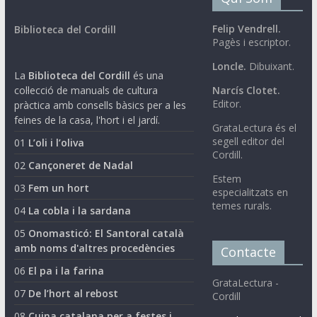
Felip Vendrell.
Biblioteca del Cordill
Pagès i escriptor.
Loncle.
Dibuixant.
La
Biblioteca del Cordill
és una
col·lecció de manuals de cultura
Narcís Clotet.
Editor.
pràctica amb consells bàsics per a les
feines de la casa, l'hort i el jardí.
GrataLectura és el
segell editor del
01
L’oli i l’oliva
Cordill.
02
Cançoneret de Nadal
Estem
03
Fem un hort
especialitzats en
temes rurals.
04
La cobla i la sardana
05
Onomasticó: El Santoral català
amb noms d'altres procedències
Contacte
06
El pa i la farina
GrataLectura -
07
De l’hort al rebost
Cordill
08
Cuina catalana per a festes i