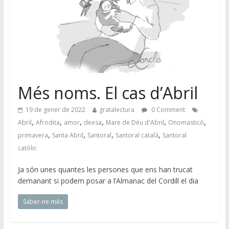
Més noms. El cas d’Abril
19 de gener de 2022
gratalectura
0 Comment
,
,
,
,
,
,
Abril
Afrodita
amor
deesa
Mare de Déu d'Abril
Onomasticó
,
,
,
,
primavera
Santa Abril
Santoral
Santoral català
Santoral
catòlic
Ja són unes quantes les persones que ens han trucat
demanant si podem posar a l’Almanac del Cordill el dia
Saber-ne més