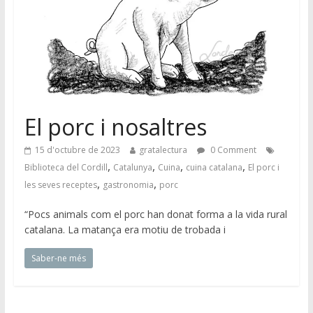
El porc i nosaltres
15 d'octubre de 2023
gratalectura
0 Comment
,
,
,
,
Biblioteca del Cordill
Catalunya
Cuina
cuina catalana
El porc i
,
,
les seves receptes
gastronomia
porc
“Pocs animals com el porc han donat forma a la vida rural
catalana. La matança era motiu de trobada i
Saber-ne més