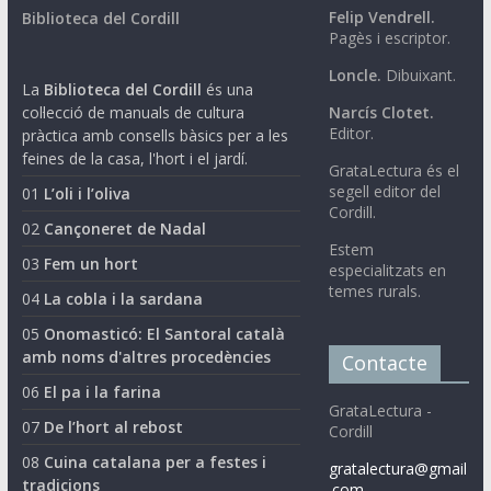
Felip Vendrell.
Biblioteca del Cordill
Pagès i escriptor.
Loncle.
Dibuixant.
La
Biblioteca del Cordill
és una
col·lecció de manuals de cultura
Narcís Clotet.
Editor.
pràctica amb consells bàsics per a les
feines de la casa, l'hort i el jardí.
GrataLectura és el
segell editor del
01
L’oli i l’oliva
Cordill.
02
Cançoneret de Nadal
Estem
03
Fem un hort
especialitzats en
temes rurals.
04
La cobla i la sardana
05
Onomasticó: El Santoral català
amb noms d'altres procedències
Contacte
06
El pa i la farina
GrataLectura -
07
De l’hort al rebost
Cordill
08
Cuina catalana per a festes i
gratalectura@gmail
tradicions
.com