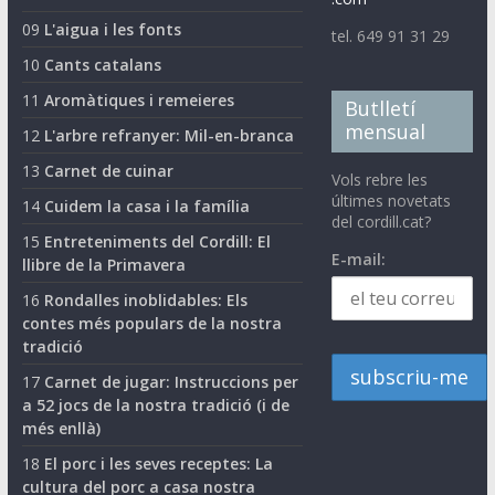
09
L'aigua i les fonts
tel. 649 91 31 29
10
Cants catalans
11
Aromàtiques i remeieres
Butlletí
mensual
12
L'arbre refranyer: Mil-en-branca
13
Carnet de cuinar
Vols rebre les
últimes novetats
14
Cuidem la casa i la família
del cordill.cat?
15
Entreteniments del Cordill: El
E-mail:
llibre de la Primavera
16
Rondalles inoblidables: Els
contes més populars de la nostra
tradició
17
Carnet de jugar: Instruccions per
a 52 jocs de la nostra tradició (i de
més enllà)
18
El porc i les seves receptes: La
cultura del porc a casa nostra