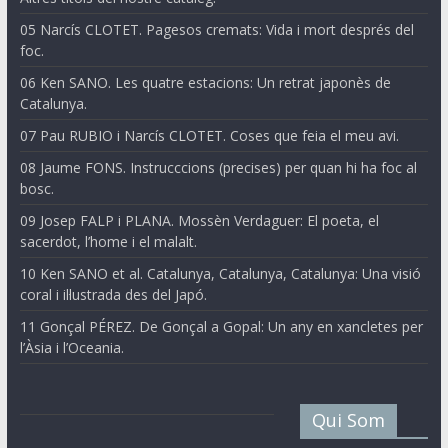
05 Narcís CLOTET. Pagesos cremats: Vida i mort després del
foc.
06 Ken SANO. Les quatre estacions: Un retrat japonès de
Catalunya.
07 Pau RUBIO i Narcís CLOTET. Coses que feia el meu avi.
08 Jaume FONS. Instrucccions (precises) per quan hi ha foc al
bosc.
09 Josep FALP i PLANA. Mossèn Verdaguer: El poeta, el
sacerdot, l’home i el malalt.
10 Ken SANO et al. Catalunya, Catalunya, Catalunya: Una visió
coral i il·lustrada des del Japó.
11 Gonçal PÉREZ. De Gonçal a Gopal: Un any en xancletes per
l’Àsia i l’Oceania.
Qui Som