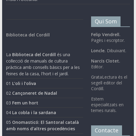
Qui Som
Felip Vendrell.
Biblioteca del Cordill
Pagès i escriptor.
Loncle.
Dibuixant.
La
Biblioteca del Cordill
és una
col·lecció de manuals de cultura
Narcís Clotet.
Editor.
pràctica amb consells bàsics per a les
feines de la casa, l'hort i el jardí.
GrataLectura és el
segell editor del
01
L’oli i l’oliva
Cordill.
02
Cançoneret de Nadal
Estem
03
Fem un hort
especialitzats en
temes rurals.
04
La cobla i la sardana
05
Onomasticó: El Santoral català
amb noms d'altres procedències
Contacte