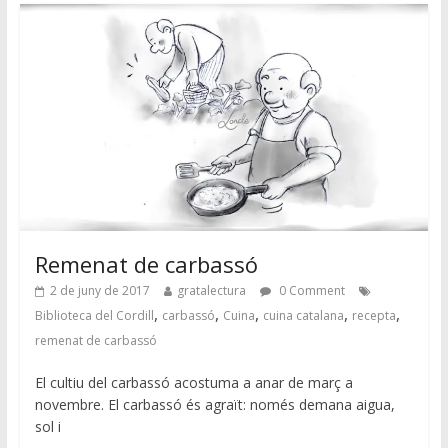
Remenat de carbassó
2 de juny de 2017
gratalectura
0 Comment
,
,
,
,
,
Biblioteca del Cordill
carbassó
Cuina
cuina catalana
recepta
remenat de carbassó
El cultiu del carbassó acostuma a anar de març a
novembre. El carbassó és agraït: només demana aigua,
sol i