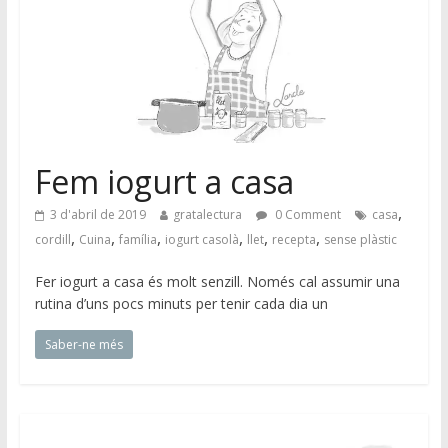
Fem iogurt a casa
,
3 d'abril de 2019
gratalectura
0 Comment
casa
,
,
,
,
,
,
cordill
Cuina
família
iogurt casolà
llet
recepta
sense plàstic
Fer iogurt a casa és molt senzill. Només cal assumir una
rutina d’uns pocs minuts per tenir cada dia un
Saber-ne més