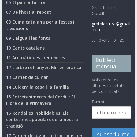
06
El pa i la farina
GrataLectura -
07
De l’hort al rebost
Cordill
08
Cuina catalana per a festes i
gratalectura@gmail
tradicions
.com
09
L'aigua i les fonts
tel. 649 91 31 29
10
Cants catalans
11
Aromàtiques i remeieres
Butlletí
mensual
12
L'arbre refranyer: Mil-en-branca
13
Carnet de cuinar
Vols rebre les
últimes novetats
14
Cuidem la casa i la família
del cordill.cat?
15
Entreteniments del Cordill: El
E-mail:
llibre de la Primavera
16
Rondalles inoblidables: Els
contes més populars de la nostra
tradició
17
Carnet de jugar: Instruccions per