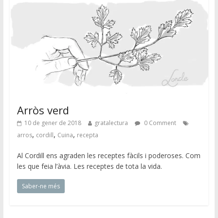
Arròs verd
10 de gener de 2018
gratalectura
0 Comment
,
,
,
arros
cordill
Cuina
recepta
Al Cordill ens agraden les receptes fàcils i poderoses. Com
les que feia l’àvia. Les receptes de tota la vida.
Saber-ne més