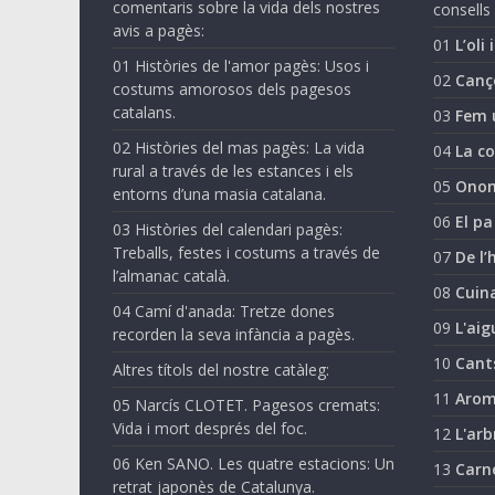
comentaris sobre la vida dels nostres
consells 
avis a pagès:
01
L’oli 
01 Històries de l'amor pagès: Usos i
02
Canç
costums amorosos dels pagesos
catalans.
03
Fem 
02 Històries del mas pagès: La vida
04
La co
rural a través de les estances i els
05
Onom
entorns d’una masia catalana.
06
El pa
03 Històries del calendari pagès:
Treballs, festes i costums a través de
07
De l’
l’almanac català.
08
Cuina
04 Camí d'anada: Tretze dones
09
L'aig
recorden la seva infància a pagès.
10
Cant
Altres títols del nostre catàleg:
11
Arom
05 Narcís CLOTET. Pagesos cremats:
Vida i mort després del foc.
12
L'arb
06 Ken SANO. Les quatre estacions: Un
13
Carn
retrat japonès de Catalunya.