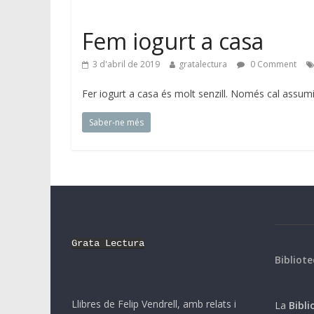
Fem iogurt a casa
3 d'abril de 2019
gratalectura
0 Comment
Fer iogurt a casa és molt senzill. Només cal assumi
Saber-ne més
Grata Lectura
Bibliote
Llibres de Felip Vendrell, amb relats i
La
Biblio