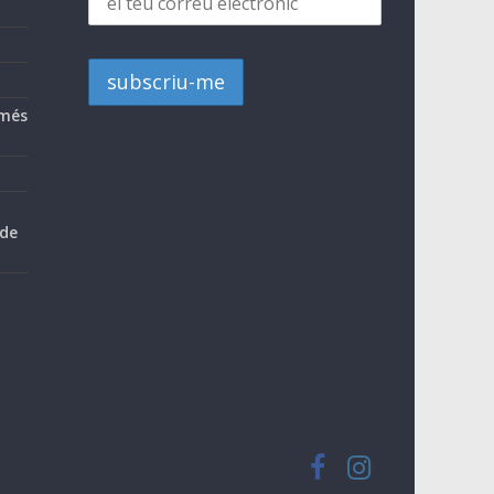
 més
 de