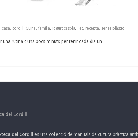
,
,
,
,
,
,
,
casa
cordill
Cuina
família
iogurt casolà
llet
recepta
sense plàstic
r una rutina d’uns pocs minuts per tenir cada dia un
ca del Cordill
teca del Cordill
és una col·lecció de manuals de cultura pràctica am