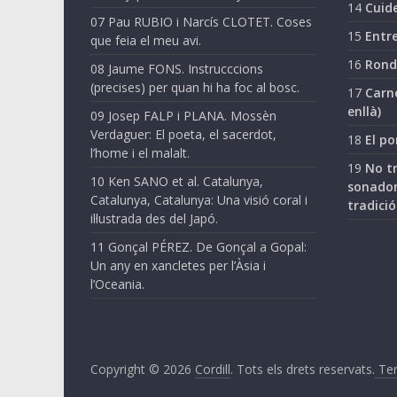
14
Cuide
07 Pau RUBIO i Narcís CLOTET. Coses
15
Entre
que feia el meu avi.
16
Ronda
08 Jaume FONS. Instrucccions
(precises) per quan hi ha foc al bosc.
17
Carne
enllà)
09 Josep FALP i PLANA. Mossèn
Verdaguer: El poeta, el sacerdot,
18
El po
l’home i el malalt.
19
No tr
10 Ken SANO et al. Catalunya,
sonador
Catalunya, Catalunya: Una visió coral i
tradició
il·lustrada des del Japó.
11 Gonçal PÉREZ. De Gonçal a Gopal:
Un any en xancletes per l’Àsia i
l’Oceania.
Copyright © 2026
Cordill
. Tots els drets reservats.
Ter