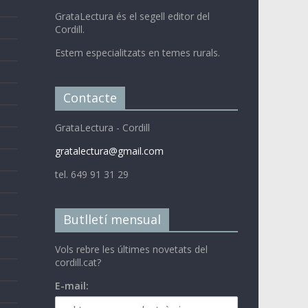
GrataLectura és el segell editor del
Cordill.
Estem especialitzats en temes rurals.
Contacte
GrataLectura - Cordill
gratalectura@gmail.com
tel. 649 91 31 29
Butlletí mensual
Vols rebre les últimes novetats del
cordill.cat?
E-mail: