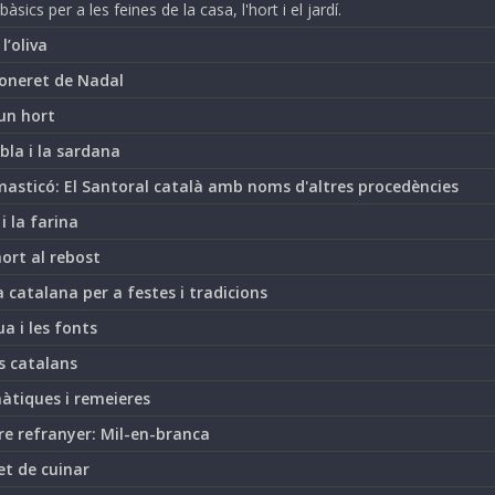
bàsics per a les feines de la casa, l'hort i el jardí.
i l’oliva
oneret de Nadal
un hort
bla i la sardana
asticó: El Santoral català amb noms d'altres procedències
 i la farina
hort al rebost
 catalana per a festes i tradicions
ua i les fonts
s catalans
àtiques i remeieres
re refranyer: Mil-en-branca
et de cuinar