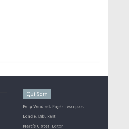
Qui Som
Felip Vendrell.
Pagès i escriptor.
Loncle.
Dibuixant.
b
Narcís Clotet.
Editor.