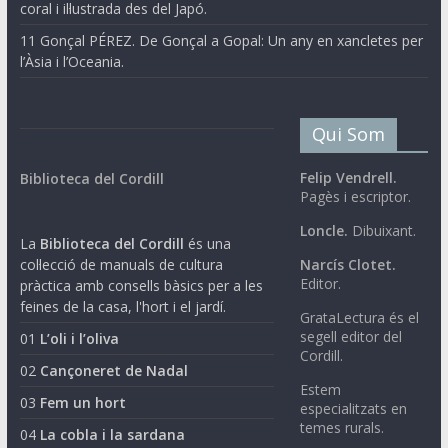
coral i il·lustrada des del Japó.
11 Gonçal PÉREZ. De Gonçal a Gopal: Un any en xancletes per
l’Àsia i l’Oceania.
Qui Som
Felip Vendrell.
Biblioteca del Cordill
Pagès i escriptor.
Loncle.
Dibuixant.
La
Biblioteca del Cordill
és una
col·lecció de manuals de cultura
Narcís Clotet.
Editor.
pràctica amb consells bàsics per a les
feines de la casa, l'hort i el jardí.
GrataLectura és el
segell editor del
01
L’oli i l’oliva
Cordill.
02
Cançoneret de Nadal
Estem
03
Fem un hort
especialitzats en
temes rurals.
04
La cobla i la sardana