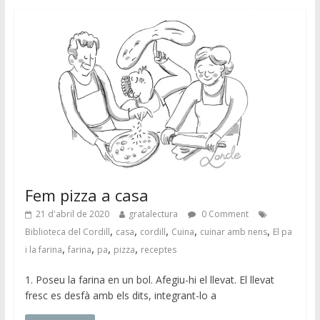
Fem pizza a casa
21 d'abril de 2020
gratalectura
0 Comment
,
,
,
,
,
Biblioteca del Cordill
casa
cordill
Cuina
cuinar amb nens
El pa
,
,
,
,
i la farina
farina
pa
pizza
receptes
1. Poseu la farina en un bol. Afegiu-hi el llevat. El llevat
fresc es desfà amb els dits, integrant-lo a