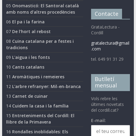
05
Onomasticó: El Santoral català
amb noms d'altres procedències
Contacte
06
El pa i la farina
GrataLectura -
07
De l’hort al rebost
Cordill
08
Cuina catalana per a festes i
gratalectura@gmail
tradicions
.com
09
L'aigua i les fonts
tel. 649 91 31 29
10
Cants catalans
11
Aromàtiques i remeieres
Butlletí
mensual
12
L'arbre refranyer: Mil-en-branca
13
Carnet de cuinar
Vols rebre les
últimes novetats
14
Cuidem la casa i la família
del cordill.cat?
15
Entreteniments del Cordill: El
E-mail:
llibre de la Primavera
16
Rondalles inoblidables: Els