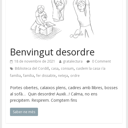
Benvingut desordre
18 de novembre de 2021
gratalectura
0 Comment
,
,
,
Biblioteca del Cordill
casa
consum
cuidem la casa i la
,
,
,
,
família
família
fer dissabte
neteja
ordre
Portes obertes, calaixos plens, cadires amb llibres, bosses
al sofà… Quin desordre! Auxili…! Calma, no ens
precipitem. Respirem. Comptem fins
Saber-ne més