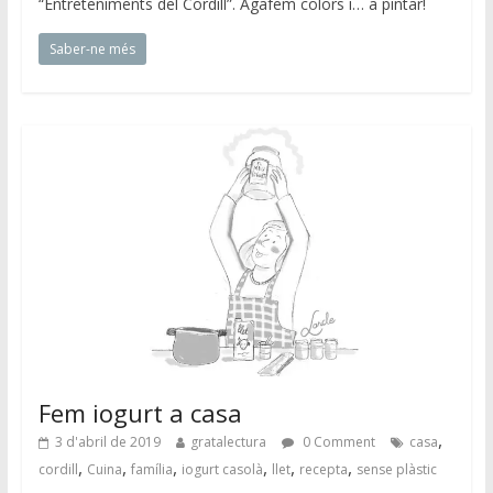
“Entreteniments del Cordill”. Agafem colors i… a pintar!
Saber-ne més
Fem iogurt a casa
,
3 d'abril de 2019
gratalectura
0 Comment
casa
,
,
,
,
,
,
cordill
Cuina
família
iogurt casolà
llet
recepta
sense plàstic