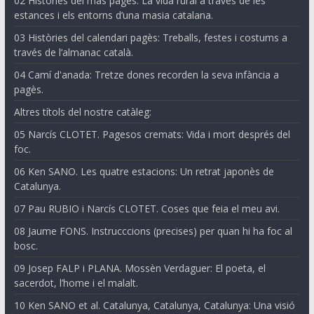
02 Històries del mas pagès: La vida rural a través de les
estances i els entorns d’una masia catalana.
03 Històries del calendari pagès: Treballs, festes i costums a
través de l’almanac català.
04 Camí d'anada: Tretze dones recorden la seva infància a
pagès.
Altres títols del nostre catàleg:
05 Narcís CLOTET. Pagesos cremats: Vida i mort després del
foc.
06 Ken SANO. Les quatre estacions: Un retrat japonès de
Catalunya.
07 Pau RUBIO i Narcís CLOTET. Coses que feia el meu avi.
08 Jaume FONS. Instrucccions (precises) per quan hi ha foc al
bosc.
09 Josep FALP i PLANA. Mossèn Verdaguer: El poeta, el
sacerdot, l’home i el malalt.
10 Ken SANO et al. Catalunya, Catalunya, Catalunya: Una visió