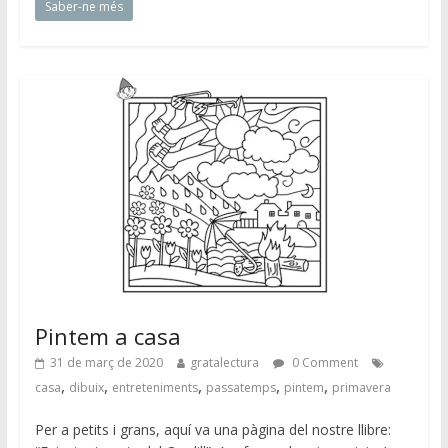
Saber-ne més
Pintem a casa
31 de març de 2020
gratalectura
0 Comment
,
,
,
,
,
casa
dibuix
entreteniments
passatemps
pintem
primavera
Per a petits i grans, aquí va una pàgina del nostre llibre: