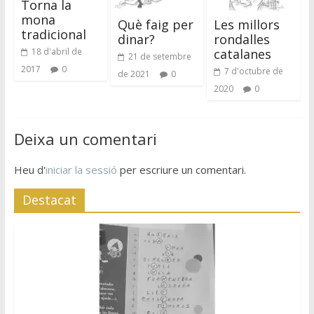
Torna la
mona
Què faig per
Les millors
tradicional
dinar?
rondalles
catalanes
18 d'abril de
21 de setembre
2017
0
7 d'octubre de
de 2021
0
2020
0
Deixa un comentari
Heu d'
iniciar la sessió
per escriure un comentari.
Destacat