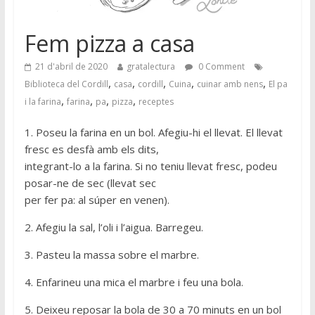
Fem pizza a casa
21 d'abril de 2020
gratalectura
0 Comment
,
,
,
,
,
Biblioteca del Cordill
casa
cordill
Cuina
cuinar amb nens
El pa
,
,
,
,
i la farina
farina
pa
pizza
receptes
1. Poseu la farina en un bol. Afegiu-hi el llevat. El llevat
fresc es desfà amb els dits,
integrant-lo a la farina. Si no teniu llevat fresc, podeu
posar-ne de sec (llevat sec
per fer pa: al súper en venen).
2. Afegiu la sal, l’oli i l’aigua. Barregeu.
3. Pasteu la massa sobre el marbre.
4. Enfarineu una mica el marbre i feu una bola.
5. Deixeu reposar la bola de 30 a 70 minuts en un bol