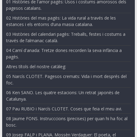
01 Històries de l'amor pagès: Usos i costums amorosos dels
pagesos catalans.
02 Històries del mas pagès: La vida rural a través de les
estances i els entorns d’una masia catalana.
03 Històries del calendari pagès: Treballs, festes i costums a
través de l’almanac català.
04 Camí d'anada: Tretze dones recorden la seva infància a
pagès.
Altres títols del nostre catàleg:
05 Narcís CLOTET. Pagesos cremats: Vida i mort després del
foc.
06 Ken SANO. Les quatre estacions: Un retrat japonès de
Catalunya.
07 Pau RUBIO i Narcís CLOTET. Coses que feia el meu avi.
08 Jaume FONS. Instrucccions (precises) per quan hi ha foc al
bosc.
09 Josep FALP i PLANA. Mossèn Verdaguer: El poeta, el