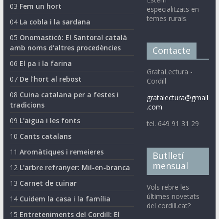
03
Fem un hort
especialitzats en
temes rurals.
04
La cobla i la sardana
05
Onomasticó: El Santoral català
amb noms d'altres procedències
Contacte
06
El pa i la farina
GrataLectura -
07
De l’hort al rebost
Cordill
08
Cuina catalana per a festes i
gratalectura@gmail
tradicions
.com
09
L'aigua i les fonts
tel. 649 91 31 29
10
Cants catalans
11
Aromàtiques i remeieres
Butlletí
mensual
12
L'arbre refranyer: Mil-en-branca
13
Carnet de cuinar
Vols rebre les
últimes novetats
14
Cuidem la casa i la família
del cordill.cat?
15
Entreteniments del Cordill: El