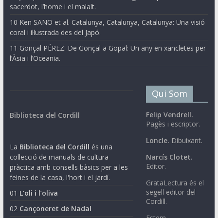
sacerdot, l’home i el malalt.
10 Ken SANO et al. Catalunya, Catalunya, Catalunya: Una visió
coral i il·lustrada des del Japó.
11 Gonçal PÉREZ. De Gonçal a Gopal: Un any en xancletes per
l’Àsia i l’Oceania.
Qui Som
Felip Vendrell.
Biblioteca del Cordill
Pagès i escriptor.
Loncle.
Dibuixant.
La
Biblioteca del Cordill
és una
col·lecció de manuals de cultura
Narcís Clotet.
Editor.
pràctica amb consells bàsics per a les
feines de la casa, l'hort i el jardí.
GrataLectura és el
segell editor del
01
L’oli i l’oliva
Cordill.
02
Cançoneret de Nadal
Estem