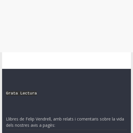
Grata Lectura
Llibres de Felip Vendrell, amb relats i comentaris sobre la vida
dels nostres avis a pagès: