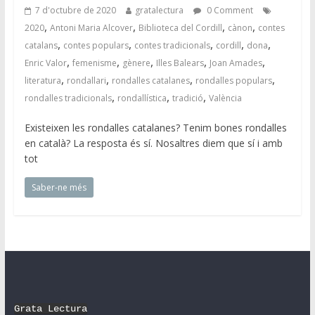
7 d'octubre de 2020
gratalectura
0 Comment
,
,
,
,
2020
Antoni Maria Alcover
Biblioteca del Cordill
cànon
contes
,
,
,
,
,
catalans
contes populars
contes tradicionals
cordill
dona
,
,
,
,
,
Enric Valor
femenisme
gènere
Illes Balears
Joan Amades
,
,
,
,
literatura
rondallari
rondalles catalanes
rondalles populars
,
,
,
rondalles tradicionals
rondallística
tradició
València
Existeixen les rondalles catalanes? Tenim bones rondalles
en català? La resposta és sí. Nosaltres diem que sí i amb
tot
Saber-ne més
Grata Lectura