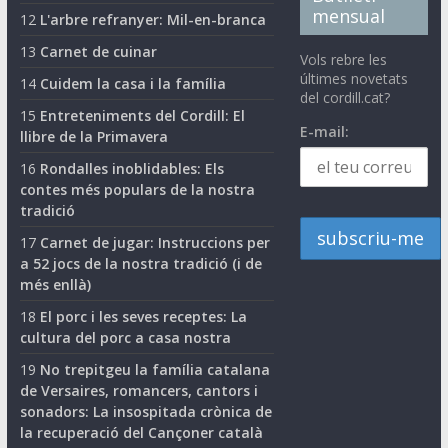
mensual
12
L'arbre refranyer: Mil-en-branca
13
Carnet de cuinar
Vols rebre les
últimes novetats
14
Cuidem la casa i la família
del cordill.cat?
15
Entreteniments del Cordill: El
E-mail:
llibre de la Primavera
16
Rondalles inoblidables: Els
contes més populars de la nostra
tradició
17
Carnet de jugar: Instruccions per
a 52 jocs de la nostra tradició (i de
més enllà)
18
El porc i les seves receptes: La
cultura del porc a casa nostra
19
No trepitgeu la família catalana
de Versaires, romancers, cantors i
sonadors: La insospitada crònica de
la recuperació del Cançoner català