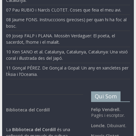
Catalunya.
07 Pau RUBIO i Narcís CLOTET. Coses que feia el meu avi.
08 Jaume FONS. Instrucccions (precises) per quan hi ha foc al
bosc.
09 Josep FALP i PLANA. Mossèn Verdaguer: El poeta, el
sacerdot, l’home i el malalt.
10 Ken SANO et al. Catalunya, Catalunya, Catalunya: Una visió
coral i il·lustrada des del Japó.
11 Gonçal PÉREZ. De Gonçal a Gopal: Un any en xancletes per
l’Àsia i l’Oceania.
Qui Som
Felip Vendrell.
Biblioteca del Cordill
Pagès i escriptor.
Loncle.
Dibuixant.
La
Biblioteca del Cordill
és una
col·lecció de manuals de cultura
Narcís Clotet.