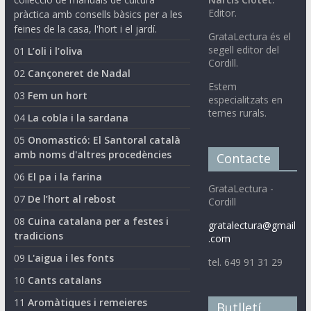
Editor.
pràctica amb consells bàsics per a les
feines de la casa, l'hort i el jardí.
GrataLectura és el
segell editor del
01
L’oli i l’oliva
Cordill.
02
Cançoneret de Nadal
Estem
03
Fem un hort
especialitzats en
temes rurals.
04
La cobla i la sardana
05
Onomasticó: El Santoral català
amb noms d'altres procedències
Contacte
06
El pa i la farina
GrataLectura -
07
De l’hort al rebost
Cordill
08
Cuina catalana per a festes i
gratalectura@gmail
tradicions
.com
09
L'aigua i les fonts
tel. 649 91 31 29
10
Cants catalans
11
Aromàtiques i remeieres
Butlletí