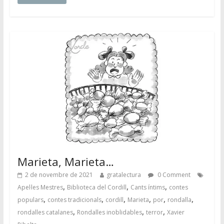
Marieta, Marieta…
2 de novembre de 2021
gratalectura
0 Comment
,
,
,
Apel·les Mestres
Biblioteca del Cordill
Cants íntims
contes
,
,
,
,
,
,
populars
contes tradicionals
cordill
Marieta
por
rondalla
,
,
,
rondalles catalanes
Rondalles inoblidables
terror
Xavier