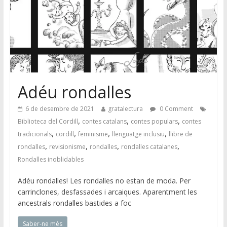
Adéu rondalles
6 de desembre de 2021
gratalectura
0 Comment
,
,
,
Biblioteca del Cordill
contes catalans
contes populars
contes
,
,
,
,
tradicionals
cordill
feminisme
llenguatge inclusiu
llibre de
,
,
,
,
rondalles
revisionisme
rondalles
rondalles catalanes
Rondalles inoblidables
Adéu rondalles! Les rondalles no estan de moda. Per
carrinclones, desfassades i arcaiques. Aparentment les
ancestrals rondalles bastides a foc
Saber-ne més