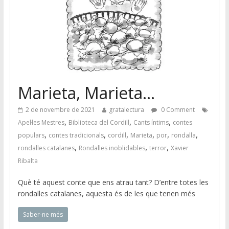
Marieta, Marieta…
2 de novembre de 2021
gratalectura
0 Comment
,
,
,
Apel·les Mestres
Biblioteca del Cordill
Cants íntims
contes
,
,
,
,
,
,
populars
contes tradicionals
cordill
Marieta
por
rondalla
,
,
,
rondalles catalanes
Rondalles inoblidables
terror
Xavier
Ribalta
Què té aquest conte que ens atrau tant? D’entre totes les
rondalles catalanes, aquesta és de les que tenen més
Saber-ne més