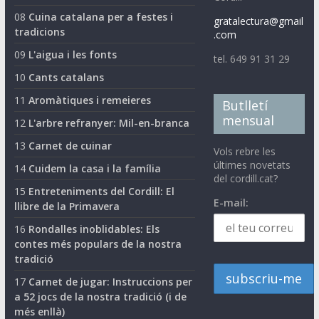
08
Cuina catalana per a festes i
gratalectura@gmail
tradicions
.com
09
L'aigua i les fonts
tel. 649 91 31 29
10
Cants catalans
11
Aromàtiques i remeieres
Butlletí
mensual
12
L'arbre refranyer: Mil-en-branca
13
Carnet de cuinar
Vols rebre les
últimes novetats
14
Cuidem la casa i la família
del cordill.cat?
15
Entreteniments del Cordill: El
E-mail:
llibre de la Primavera
16
Rondalles inoblidables: Els
contes més populars de la nostra
tradició
17
Carnet de jugar: Instruccions per
a 52 jocs de la nostra tradició (i de
més enllà)