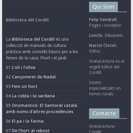
Qui Som
Felip Vendrell.
Biblioteca del Cordill
Pagès i escriptor.
Loncle.
Dibuixant.
La
Biblioteca del Cordill
és una
col·lecció de manuals de cultura
Narcís Clotet.
Editor.
pràctica amb consells bàsics per a les
feines de la casa, l'hort i el jardí.
GrataLectura és el
segell editor del
01
L’oli i l’oliva
Cordill.
02
Cançoneret de Nadal
Estem
03
Fem un hort
especialitzats en
temes rurals.
04
La cobla i la sardana
05
Onomasticó: El Santoral català
amb noms d'altres procedències
Contacte
06
El pa i la farina
GrataLectura -
07
De l’hort al rebost
Cordill