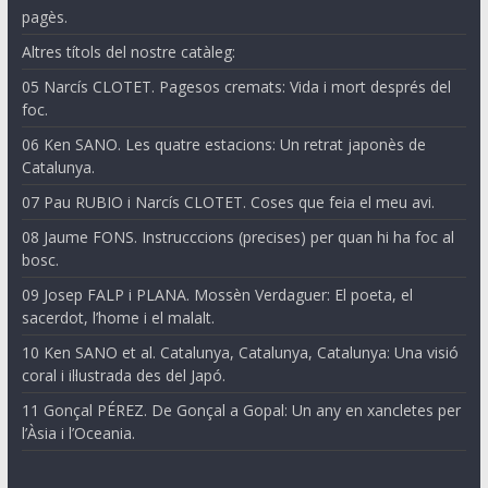
pagès.
Altres títols del nostre catàleg:
05 Narcís CLOTET. Pagesos cremats: Vida i mort després del
foc.
06 Ken SANO. Les quatre estacions: Un retrat japonès de
Catalunya.
07 Pau RUBIO i Narcís CLOTET. Coses que feia el meu avi.
08 Jaume FONS. Instrucccions (precises) per quan hi ha foc al
bosc.
09 Josep FALP i PLANA. Mossèn Verdaguer: El poeta, el
sacerdot, l’home i el malalt.
10 Ken SANO et al. Catalunya, Catalunya, Catalunya: Una visió
coral i il·lustrada des del Japó.
11 Gonçal PÉREZ. De Gonçal a Gopal: Un any en xancletes per
l’Àsia i l’Oceania.