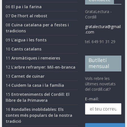
06
El pa i la farina
GrataLectura -
07
De l’hort al rebost
Cordill
08
Cuina catalana per a festes i
gratalectura@gmail
tradicions
.com
09
L'aigua i les fonts
tel. 649 91 31 29
10
Cants catalans
11
Aromàtiques i remeieres
Butlletí
mensual
12
L'arbre refranyer: Mil-en-branca
13
Carnet de cuinar
Vols rebre les
últimes novetats
14
Cuidem la casa i la família
del cordill.cat?
15
Entreteniments del Cordill: El
E-mail:
llibre de la Primavera
16
Rondalles inoblidables: Els
contes més populars de la nostra
tradició