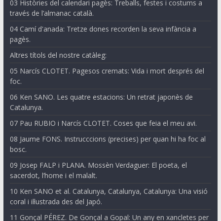
03 Històries del calendari pagès: Treballs, festes i costums a
través de l’almanac català.
04 Camí d'anada: Tretze dones recorden la seva infància a
pagès.
Altres títols del nostre catàleg:
05 Narcís CLOTET. Pagesos cremats: Vida i mort després del
foc.
06 Ken SANO. Les quatre estacions: Un retrat japonès de
Catalunya.
07 Pau RUBIO i Narcís CLOTET. Coses que feia el meu avi.
08 Jaume FONS. Instrucccions (precises) per quan hi ha foc al
bosc.
09 Josep FALP i PLANA. Mossèn Verdaguer: El poeta, el
sacerdot, l’home i el malalt.
10 Ken SANO et al. Catalunya, Catalunya, Catalunya: Una visió
coral i il·lustrada des del Japó.
11 Gonçal PÉREZ. De Gonçal a Gopal: Un any en xancletes per