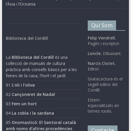
l’Àsia i l’Oceania.
Qui Som
Felip Vendrell.
Biblioteca del Cordill
Pagès i escriptor.
Loncle.
Dibuixant.
La
Biblioteca del Cordill
és una
col·lecció de manuals de cultura
Narcís Clotet.
Editor.
pràctica amb consells bàsics per a les
feines de la casa, l'hort i el jardí.
GrataLectura és el
segell editor del
01
L’oli i l’oliva
Cordill.
02
Cançoneret de Nadal
Estem
03
Fem un hort
especialitzats en
temes rurals.
04
La cobla i la sardana
05
Onomasticó: El Santoral català
amb noms d'altres procedències
Contacte