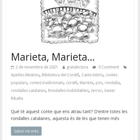
Marieta, Marieta…
2 de novembre de 2021
gratalectura
0 Comment
,
,
,
Apel·les Mestres
Biblioteca del Cordill
Cants íntims
contes
,
,
,
,
,
,
populars
contes tradicionals
cordill
Marieta
por
rondalla
,
,
,
rondalles catalanes
Rondalles inoblidables
terror
Xavier
Ribalta
Què té aquest conte que ens atrau tant? D’entre totes les
rondalles catalanes, aquesta és de les que tenen més
Saber-ne més