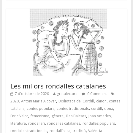
Les millors rondalles catalanes
7 d'octubre de 2020
gratalectura
0 Comment
,
,
,
,
2020
Antoni Maria Alcover
Biblioteca del Cordill
cànon
contes
,
,
,
,
,
catalans
contes populars
contes tradicionals
cordill
dona
,
,
,
,
,
Enric Valor
femenisme
gènere
Illes Balears
Joan Amades
,
,
,
,
literatura
rondallari
rondalles catalanes
rondalles populars
,
,
,
rondalles tradicionals
rondallística
tradició
València