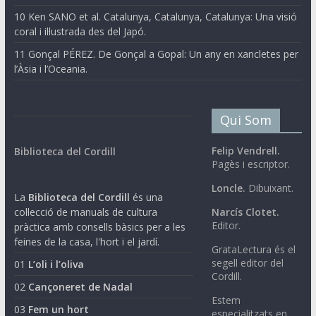
10 Ken SANO et al. Catalunya, Catalunya, Catalunya: Una visió
coral i il·lustrada des del Japó.
11 Gonçal PÉREZ. De Gonçal a Gopal: Un any en xancletes per
l’Àsia i l’Oceania.
Qui Som
Felip Vendrell.
Biblioteca del Cordill
Pagès i escriptor.
Loncle.
Dibuixant.
La
Biblioteca del Cordill
és una
col·lecció de manuals de cultura
Narcís Clotet.
Editor.
pràctica amb consells bàsics per a les
feines de la casa, l'hort i el jardí.
GrataLectura és el
segell editor del
01
L’oli i l’oliva
Cordill.
02
Cançoneret de Nadal
Estem
03
Fem un hort
especialitzats en