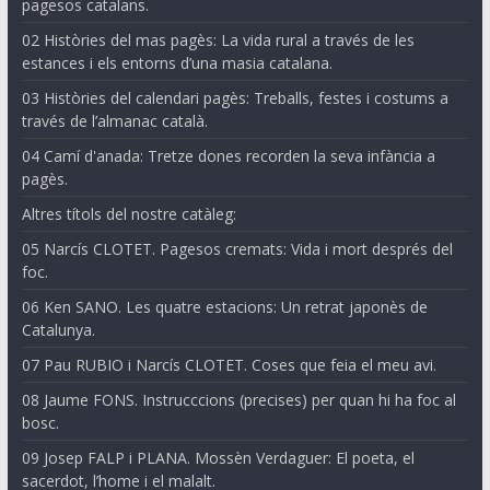
pagesos catalans.
02 Històries del mas pagès: La vida rural a través de les
estances i els entorns d’una masia catalana.
03 Històries del calendari pagès: Treballs, festes i costums a
través de l’almanac català.
04 Camí d'anada: Tretze dones recorden la seva infància a
pagès.
Altres títols del nostre catàleg:
05 Narcís CLOTET. Pagesos cremats: Vida i mort després del
foc.
06 Ken SANO. Les quatre estacions: Un retrat japonès de
Catalunya.
07 Pau RUBIO i Narcís CLOTET. Coses que feia el meu avi.
08 Jaume FONS. Instrucccions (precises) per quan hi ha foc al
bosc.
09 Josep FALP i PLANA. Mossèn Verdaguer: El poeta, el
sacerdot, l’home i el malalt.