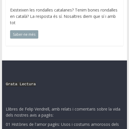
Existeixen les rondalles catalanes? Tenim bones rondalles
en català? La resposta és sí. Nosaltres diem que sí i amb
tot
Saber-ne més
Grata Lectura
Llibres de Felip Vendrell, amb relats i comentaris sobre la vida
dels nostres avis a pagès:
01 Històries de l'amor pagès: Usos i costums amorosos dels