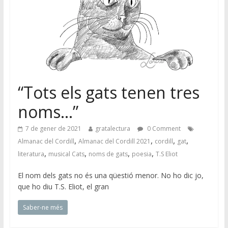
“Tots els gats tenen tres
noms…”
7 de gener de 2021
gratalectura
0 Comment
,
,
,
,
Almanac del Cordill
Almanac del Cordill 2021
cordill
gat
,
,
,
,
literatura
musical Cats
noms de gats
poesia
T.S Eliot
El nom dels gats no és una qüestió menor. No ho dic jo,
que ho diu T.S. Eliot, el gran
Saber-ne més