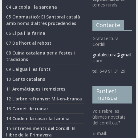
temes rurals.
04
La cobla i la sardana
05
Onomasticó: El Santoral català
amb noms d'altres procedències
Contacte
06
El pa i la farina
GrataLectura -
07
De l’hort al rebost
Cordill
08
Cuina catalana per a festes i
gratalectura@gmail
tradicions
.com
09
L'aigua i les fonts
tel. 649 91 31 29
10
Cants catalans
11
Aromàtiques i remeieres
Butlletí
mensual
12
L'arbre refranyer: Mil-en-branca
13
Carnet de cuinar
Vols rebre les
últimes novetats
14
Cuidem la casa i la família
del cordill.cat?
15
Entreteniments del Cordill: El
E-mail:
llibre de la Primavera