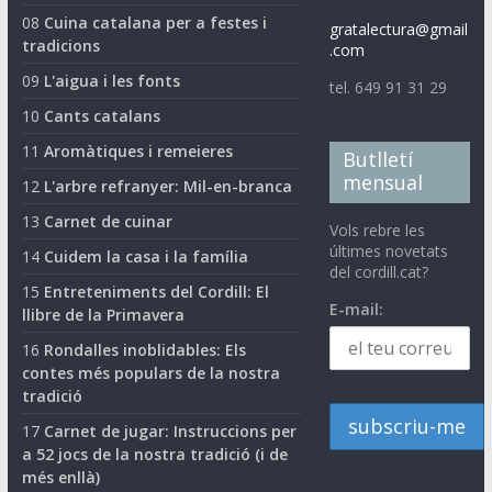
08
Cuina catalana per a festes i
gratalectura@gmail
tradicions
.com
09
L'aigua i les fonts
tel. 649 91 31 29
10
Cants catalans
11
Aromàtiques i remeieres
Butlletí
mensual
12
L'arbre refranyer: Mil-en-branca
13
Carnet de cuinar
Vols rebre les
últimes novetats
14
Cuidem la casa i la família
del cordill.cat?
15
Entreteniments del Cordill: El
E-mail:
llibre de la Primavera
16
Rondalles inoblidables: Els
contes més populars de la nostra
tradició
17
Carnet de jugar: Instruccions per
a 52 jocs de la nostra tradició (i de
més enllà)