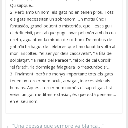
Quisapquè…
2. Però amb un nom, els gats no en tenen prou. Tots
els gats necessiten un sobrenom. Un motiu únic i
fantasiós, grandiloqüent o misteriós, que li escaigui i
el defineixii, per tal que pugui anar pel món amb la cua
dreta, aguantant la mirada de tothom. De motius de
gat n’hi ha hagut de cèlebres que han donat la volta al
món. Escolteu: “el senyor dels cascavells”, “la filla del
soliplatja”, “la reina del Paracel”, “el xic de cal Cordill”,
“el faraó”, “la dormilega falaguera” o “l’escurabols”…
3. Finalment, però no menys important: tots els gats
tenen un tercer nom ocult, amagat, inaccessible als
humans. Aquest tercer nom només el sap el gat. I si
veieu un gat meditant extasiat, és que està pensant…
en el seu nom.
←
“Una deessa que sempre va blanca…”