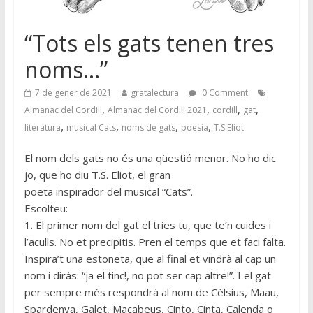
“Tots els gats tenen tres
noms…”
7 de gener de 2021
gratalectura
0 Comment
,
,
,
,
Almanac del Cordill
Almanac del Cordill 2021
cordill
gat
,
,
,
,
literatura
musical Cats
noms de gats
poesia
T.S Eliot
El nom dels gats no és una qüestió menor. No ho dic
jo, que ho diu T.S. Eliot, el gran
poeta inspirador del musical “Cats”.
Escolteu:
1. El primer nom del gat el tries tu, que te’n cuides i
l’aculls. No et precipitis. Pren el temps que et faci falta.
Inspira’t una estoneta, que al final et vindrà al cap un
nom i diràs: “ja el tinc!, no pot ser cap altre!”. I el gat
per sempre més respondrà al nom de Cèlsius, Maau,
Spardenya, Galet, Macabeus, Cinto, Cinta, Calenda o