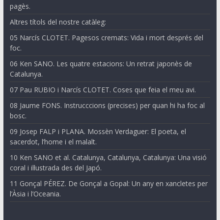
pagès.
Altres títols del nostre catàleg:
05 Narcís CLOTET. Pagesos cremats: Vida i mort després del
foc.
06 Ken SANO. Les quatre estacions: Un retrat japonès de
Catalunya.
07 Pau RUBIO i Narcís CLOTET. Coses que feia el meu avi.
08 Jaume FONS. Instrucccions (precises) per quan hi ha foc al
bosc.
09 Josep FALP i PLANA. Mossèn Verdaguer: El poeta, el
sacerdot, l’home i el malalt.
10 Ken SANO et al. Catalunya, Catalunya, Catalunya: Una visió
coral i il·lustrada des del Japó.
11 Gonçal PÉREZ. De Gonçal a Gopal: Un any en xancletes per
l’Àsia i l’Oceania.