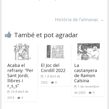
Història de l’almanac
→
També et pot agradar
Acaba el
El Joc del
La
refrany: “Per
Cordill 2022
castanyera
Sant Jordi,
de Ramon
1 d'abril de
llibres i
Calsina
2022
0
r_s_s”
1 de novembre
24 d'abril de
de 2020
0
2019
0