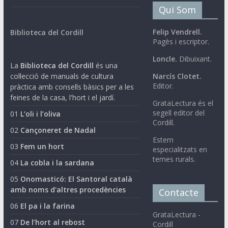
Qui Som
Felip Vendrell.
Biblioteca del Cordill
Pagès i escriptor.
Loncle.
Dibuixant.
La
Biblioteca del Cordill
és una
col·lecció de manuals de cultura
Narcís Clotet.
Editor.
pràctica amb consells bàsics per a les
feines de la casa, l'hort i el jardí.
GrataLectura és el
segell editor del
01
L’oli i l’oliva
Cordill.
02
Cançoneret de Nadal
Estem
03
Fem un hort
especialitzats en
temes rurals.
04
La cobla i la sardana
05
Onomasticó: El Santoral català
amb noms d'altres procedències
Contacte
06
El pa i la farina
GrataLectura -
07
De l’hort al rebost
Cordill