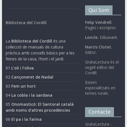
Qui Som
Felip Vendrell.
Biblioteca del Cordill
Pagès i escriptor.
Loncle.
Dibuixant.
La
Biblioteca del Cordill
és una
col·lecció de manuals de cultura
Narcís Clotet.
Editor.
pràctica amb consells bàsics per a les
feines de la casa, l'hort i el jardí.
GrataLectura és el
segell editor del
01
L’oli i l’oliva
Cordill.
02
Cançoneret de Nadal
Estem
03
Fem un hort
especialitzats en
temes rurals.
04
La cobla i la sardana
05
Onomasticó: El Santoral català
amb noms d'altres procedències
Contacte
06
El pa i la farina
GrataLectura -