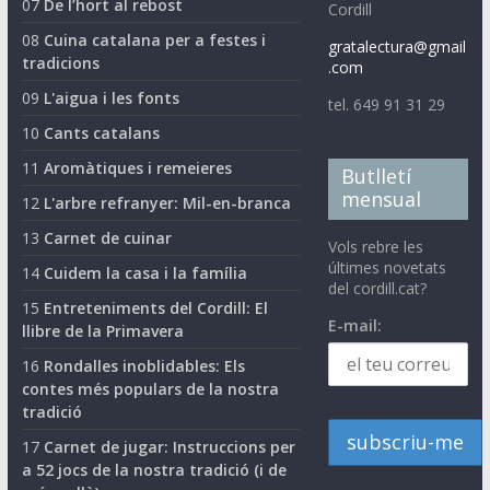
07
De l’hort al rebost
Cordill
08
Cuina catalana per a festes i
gratalectura@gmail
tradicions
.com
09
L'aigua i les fonts
tel. 649 91 31 29
10
Cants catalans
11
Aromàtiques i remeieres
Butlletí
mensual
12
L'arbre refranyer: Mil-en-branca
13
Carnet de cuinar
Vols rebre les
últimes novetats
14
Cuidem la casa i la família
del cordill.cat?
15
Entreteniments del Cordill: El
E-mail:
llibre de la Primavera
16
Rondalles inoblidables: Els
contes més populars de la nostra
tradició
17
Carnet de jugar: Instruccions per
a 52 jocs de la nostra tradició (i de