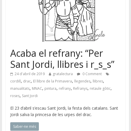
Acaba el refrany: “Per
Sant Jordi, llibres i r_s_s”
24 d'abril de 2019
gratalectura
0 Comment
,
,
,
,
,
cordill
drac
El llibre de la Primavera
llegendes
llibres
,
,
,
,
,
,
manualitats
MNAC
pintura
refrany
Refranys
retaule gòtic
,
roses
Sant Jordi
El 23 d’abril s’escau Sant Jordi, la festa dels catalans. Sant
Jordi salva la princesa de les urpes del drac.
Saber-ne més