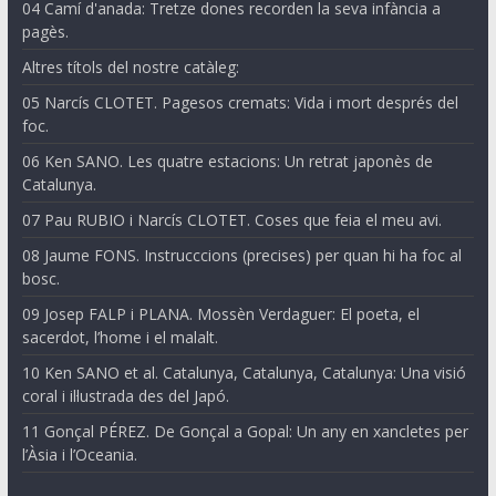
04 Camí d'anada: Tretze dones recorden la seva infància a
pagès.
Altres títols del nostre catàleg:
05 Narcís CLOTET. Pagesos cremats: Vida i mort després del
foc.
06 Ken SANO. Les quatre estacions: Un retrat japonès de
Catalunya.
07 Pau RUBIO i Narcís CLOTET. Coses que feia el meu avi.
08 Jaume FONS. Instrucccions (precises) per quan hi ha foc al
bosc.
09 Josep FALP i PLANA. Mossèn Verdaguer: El poeta, el
sacerdot, l’home i el malalt.
10 Ken SANO et al. Catalunya, Catalunya, Catalunya: Una visió
coral i il·lustrada des del Japó.
11 Gonçal PÉREZ. De Gonçal a Gopal: Un any en xancletes per
l’Àsia i l’Oceania.