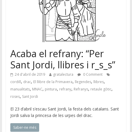
Acaba el refrany: “Per
Sant Jordi, llibres i r_s_s”
24 d'abril de 2019
gratalectura
0 Comment
,
,
,
,
,
cordill
drac
El llibre de la Primavera
llegendes
llibres
,
,
,
,
,
,
manualitats
MNAC
pintura
refrany
Refranys
retaule gòtic
,
roses
Sant Jordi
El 23 d’abril s’escau Sant Jordi, la festa dels catalans. Sant
Jordi salva la princesa de les urpes del drac.
Saber-ne més