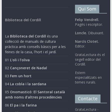
Qui Som
Felip Vendrell.
Biblioteca del Cordill
Pagès i escriptor.
Loncle.
Dibuixant.
La
Biblioteca del Cordill
és una
col·lecció de manuals de cultura
Narcís Clotet.
Editor.
pràctica amb consells bàsics per a les
feines de la casa, l'hort i el jardí.
GrataLectura és el
segell editor del
01
L’oli i l’oliva
Cordill.
02
Cançoneret de Nadal
Estem
03
Fem un hort
especialitzats en
temes rurals.
04
La cobla i la sardana
05
Onomasticó: El Santoral català
amb noms d'altres procedències
Contacte
06
El pa i la farina
GrataLectura -