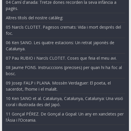
04 Camí d'anada: Tretze dones recorden la seva infància a
pagès.
Altres títols del nostre catàleg:
05 Narcís CLOTET. Pagesos cremats: Vida i mort després del
foc.
06 Ken SANO. Les quatre estacions: Un retrat japonès de
Catalunya.
07 Pau RUBIO i Narcís CLOTET. Coses que feia el meu avi.
08 Jaume FONS. Instrucccions (precises) per quan hi ha foc al
bosc.
09 Josep FALP i PLANA. Mossèn Verdaguer: El poeta, el
sacerdot, l’home i el malalt.
10 Ken SANO et al. Catalunya, Catalunya, Catalunya: Una visió
coral i il·lustrada des del Japó.
11 Gonçal PÉREZ. De Gonçal a Gopal: Un any en xancletes per
l’Àsia i l’Oceania.