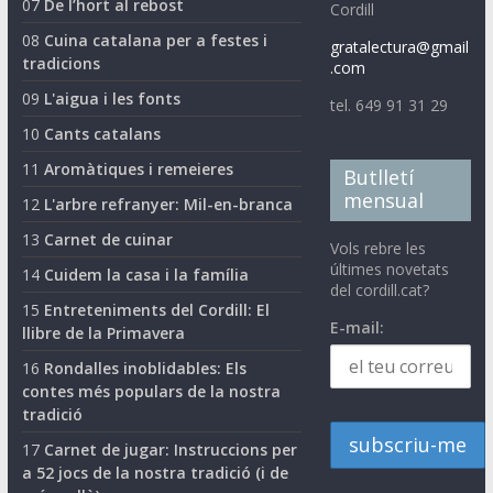
07
De l’hort al rebost
Cordill
08
Cuina catalana per a festes i
gratalectura@gmail
tradicions
.com
09
L'aigua i les fonts
tel. 649 91 31 29
10
Cants catalans
11
Aromàtiques i remeieres
Butlletí
mensual
12
L'arbre refranyer: Mil-en-branca
13
Carnet de cuinar
Vols rebre les
últimes novetats
14
Cuidem la casa i la família
del cordill.cat?
15
Entreteniments del Cordill: El
E-mail:
llibre de la Primavera
16
Rondalles inoblidables: Els
contes més populars de la nostra
tradició
17
Carnet de jugar: Instruccions per
a 52 jocs de la nostra tradició (i de