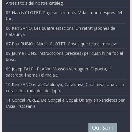
Altres títols del nostre catàleg:
05 Narcís CLOTET. Pagesos cremats: Vida i mort després del
foc.
06 Ken SANO. Les quatre estacions: Un retrat japonès de
Catalunya.
07 Pau RUBIO i Narcís CLOTET. Coses que feia el meu avi.
08 Jaume FONS. Instrucccions (precises) per quan hi ha foc al
bosc.
09 Josep FALP i PLANA. Mossèn Verdaguer: El poeta, el
sacerdot, l’home i el malalt.
10 Ken SANO et al. Catalunya, Catalunya, Catalunya: Una visió
coral i il·lustrada des del Japó.
11 Gonçal PÉREZ. De Gonçal a Gopal: Un any en xancletes per
l’Àsia i l’Oceania.
Qui Som