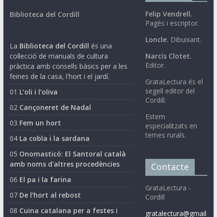
Felip Vendrell.
Biblioteca del Cordill
Pagès i escriptor.
Loncle.
Dibuixant.
La
Biblioteca del Cordill
és una
col·lecció de manuals de cultura
Narcís Clotet.
Editor.
pràctica amb consells bàsics per a les
feines de la casa, l'hort i el jardí.
GrataLectura és el
segell editor del
01
L’oli i l’oliva
Cordill.
02
Cançoneret de Nadal
Estem
03
Fem un hort
especialitzats en
temes rurals.
04
La cobla i la sardana
05
Onomasticó: El Santoral català
amb noms d'altres procedències
Contacte
06
El pa i la farina
GrataLectura -
07
De l’hort al rebost
Cordill
08
Cuina catalana per a festes i
gratalectura@gmail