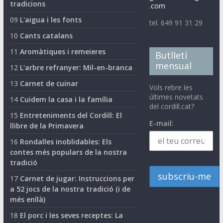
tradicions
.com
09
L'aigua i les fonts
tel. 649 91 31 29
10
Cants catalans
11
Aromàtiques i remeieres
Butlletí
mensual
12
L'arbre refranyer: Mil-en-branca
13
Carnet de cuinar
Vols rebre les
últimes novetats
14
Cuidem la casa i la família
del cordill.cat?
15
Entreteniments del Cordill: El
E-mail:
llibre de la Primavera
16
Rondalles inoblidables: Els
contes més populars de la nostra
tradició
17
Carnet de jugar: Instruccions per
a 52 jocs de la nostra tradició (i de
més enllà)
18
El porc i les seves receptes: La