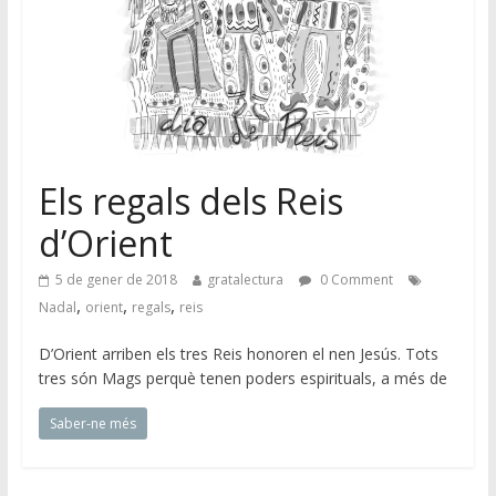
Els regals dels Reis
d’Orient
5 de gener de 2018
gratalectura
0 Comment
,
,
,
Nadal
orient
regals
reis
D’Orient arriben els tres Reis honoren el nen Jesús. Tots
tres són Mags perquè tenen poders espirituals, a més de
Saber-ne més