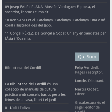
09 Josep FALP i PLANA. Mossèn Verdaguer: El poeta, el
sacerdot, l’home i el malalt.
10 Ken SANO et al. Catalunya, Catalunya, Catalunya: Una visió
coral i il·lustrada des del Japó.
11 Gonçal PÉREZ. De Gonçal a Gopal: Un any en xancletes per
l’Àsia i l’Oceania.
Qui Som
Felip Vendrell.
Biblioteca del Cordill
Pagès i escriptor.
Loncle.
Dibuixant.
La
Biblioteca del Cordill
és una
col·lecció de manuals de cultura
Narcís Clotet.
Editor.
pràctica amb consells bàsics per a les
feines de la casa, l'hort i el jardí.
GrataLectura és el
segell editor del
01
L’oli i l’oliva
Cordill.