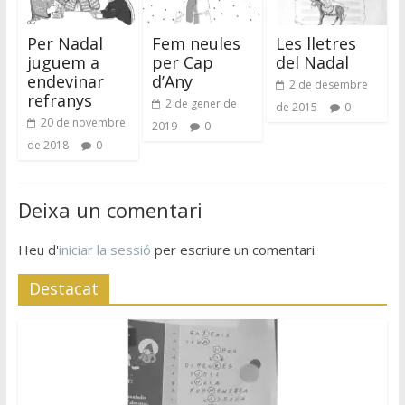
Per Nadal
Fem neules
Les lletres
juguem a
per Cap
del Nadal
endevinar
d’Any
2 de desembre
refranys
2 de gener de
de 2015
0
20 de novembre
2019
0
de 2018
0
Deixa un comentari
Heu d'
iniciar la sessió
per escriure un comentari.
Destacat