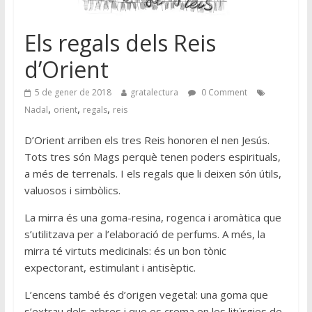
Els regals dels Reis
d’Orient
5 de gener de 2018
gratalectura
0 Comment
,
,
,
Nadal
orient
regals
reis
D’Orient arriben els tres Reis honoren el nen Jesús.
Tots tres són Mags perquè tenen poders espirituals,
a més de terrenals. I els regals que li deixen són útils,
valuosos i simbòlics.
La mirra és una goma-resina, rogenca i aromàtica que
s’utilitzava per a l’elaboració de perfums. A més, la
mirra té virtuts medicinals: és un bon tònic
expectorant, estimulant i antisèptic.
L’encens també és d’origen vegetal: una goma que
s’extrau dels arbres i que es crema en les litúrgies de