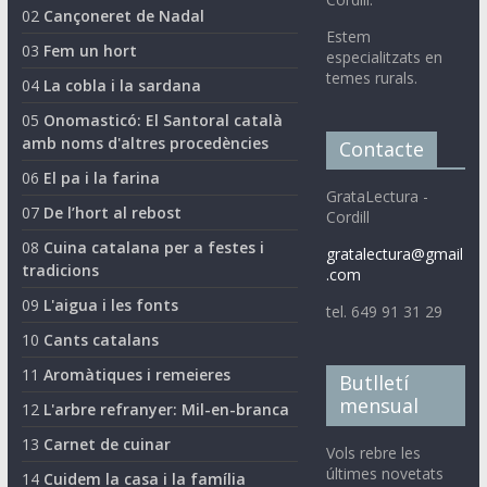
02
Cançoneret de Nadal
Estem
03
Fem un hort
especialitzats en
temes rurals.
04
La cobla i la sardana
05
Onomasticó: El Santoral català
amb noms d'altres procedències
Contacte
06
El pa i la farina
GrataLectura -
07
De l’hort al rebost
Cordill
08
Cuina catalana per a festes i
gratalectura@gmail
tradicions
.com
09
L'aigua i les fonts
tel. 649 91 31 29
10
Cants catalans
11
Aromàtiques i remeieres
Butlletí
mensual
12
L'arbre refranyer: Mil-en-branca
13
Carnet de cuinar
Vols rebre les
últimes novetats
14
Cuidem la casa i la família