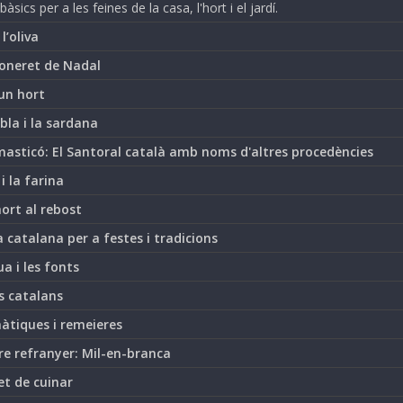
bàsics per a les feines de la casa, l'hort i el jardí.
i l’oliva
oneret de Nadal
un hort
bla i la sardana
asticó: El Santoral català amb noms d'altres procedències
 i la farina
hort al rebost
 catalana per a festes i tradicions
ua i les fonts
s catalans
àtiques i remeieres
re refranyer: Mil-en-branca
et de cuinar