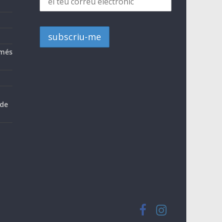
 més
 de