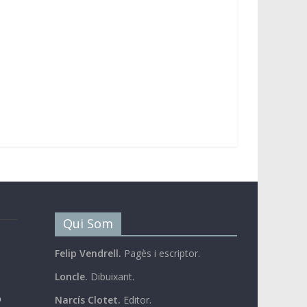
Qui Som
Felip Vendrell.
Pagès i escriptor.
Loncle.
Dibuixant.
b
Narcís Clotet.
Editor.