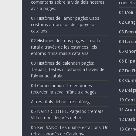
comentaris sobre la vida dels nostres
consells 
avis a pagès:
01
L’oli 
01 Històries de l'amor pagès: Usos i
02
Canç
costums amorosos dels pagesos
catalans.
03
Fem 
02 Històries del mas pagès: La vida
04
La co
rural a través de les estances i els
05
Onom
entorns d’una masia catalana.
06
El pa
03 Històries del calendari pagès:
Treballs, festes i costums a través de
07
De l’
l’almanac català.
08
Cuina
04 Camí d'anada: Tretze dones
09
L'aig
recorden la seva infància a pagès.
10
Cant
Altres títols del nostre catàleg:
11
Arom
05 Narcís CLOTET. Pagesos cremats:
Vida i mort després del foc.
12
L'arb
06 Ken SANO. Les quatre estacions: Un
13
Carn
retrat japonès de Catalunya.