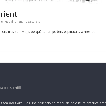
Orient
,
,
,
Nadal
orient
regals
reis
s. Tots tres són Mags perquè tenen poders espirituals, a més de
ca del Cordill
teca del Cordill
és una col·lecció de manuals de cultura pràctica am