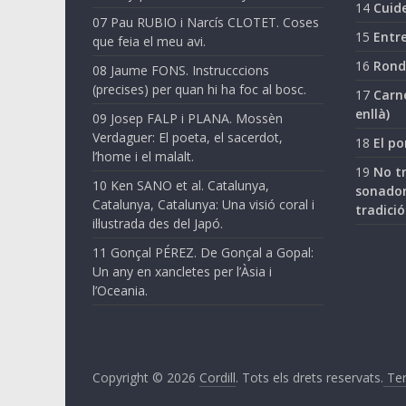
14
Cuide
07 Pau RUBIO i Narcís CLOTET. Coses
15
Entre
que feia el meu avi.
16
Ronda
08 Jaume FONS. Instrucccions
(precises) per quan hi ha foc al bosc.
17
Carne
enllà)
09 Josep FALP i PLANA. Mossèn
Verdaguer: El poeta, el sacerdot,
18
El po
l’home i el malalt.
19
No tr
10 Ken SANO et al. Catalunya,
sonador
Catalunya, Catalunya: Una visió coral i
tradició
il·lustrada des del Japó.
11 Gonçal PÉREZ. De Gonçal a Gopal:
Un any en xancletes per l’Àsia i
l’Oceania.
Copyright © 2026
Cordill
. Tots els drets reservats.
Ter