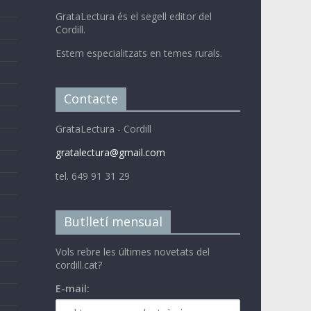
GrataLectura és el segell editor del
Cordill.
Estem especialitzats en temes rurals.
Contacte
GrataLectura - Cordill
gratalectura@gmail.com
tel. 649 91 31 29
Butlletí mensual
Vols rebre les últimes novetats del
cordill.cat?
E-mail: