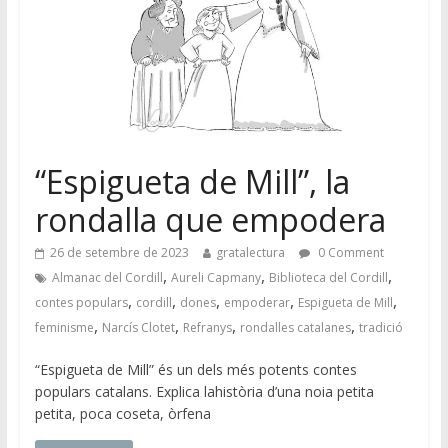
“Espigueta de Mill”, la
rondalla que empodera
26 de setembre de 2023
gratalectura
0 Comment
,
,
,
Almanac del Cordill
Aureli Capmany
Biblioteca del Cordill
,
,
,
,
,
contes populars
cordill
dones
empoderar
Espigueta de Mill
,
,
,
,
feminisme
Narcís Clotet
Refranys
rondalles catalanes
tradició
“Espigueta de Mill” és un dels més potents contes
populars catalans. Explica lahistòria d’una noia petita
petita, poca coseta, òrfena