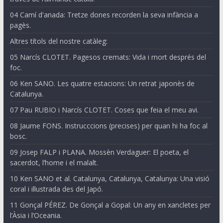
04 Camí d'anada: Tretze dones recorden la seva infància a
pagès.
Altres títols del nostre catàleg:
05 Narcís CLOTET. Pagesos cremats: Vida i mort després del
foc.
06 Ken SANO. Les quatre estacions: Un retrat japonès de
Catalunya.
07 Pau RUBIO i Narcís CLOTET. Coses que feia el meu avi.
08 Jaume FONS. Instrucccions (precises) per quan hi ha foc al
bosc.
09 Josep FALP i PLANA. Mossèn Verdaguer: El poeta, el
sacerdot, l’home i el malalt.
10 Ken SANO et al. Catalunya, Catalunya, Catalunya: Una visió
coral i il·lustrada des del Japó.
11 Gonçal PÉREZ. De Gonçal a Gopal: Un any en xancletes per
l’Àsia i l’Oceania.