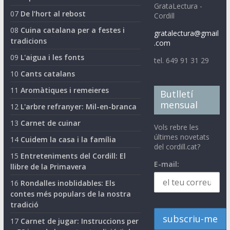
GrataLectura -
07
De l’hort al rebost
Cordill
08
Cuina catalana per a festes i
gratalectura@gmail
tradicions
.com
09
L'aigua i les fonts
tel. 649 91 31 29
10
Cants catalans
11
Aromàtiques i remeieres
Butlletí
mensual
12
L'arbre refranyer: Mil-en-branca
13
Carnet de cuinar
Vols rebre les
últimes novetats
14
Cuidem la casa i la família
del cordill.cat?
15
Entreteniments del Cordill: El
E-mail:
llibre de la Primavera
16
Rondalles inoblidables: Els
contes més populars de la nostra
tradició
17
Carnet de jugar: Instruccions per