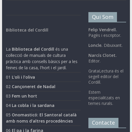
Qui Som
Felip Vendrell.
Biblioteca del Cordill
Pagès i escriptor.
Loncle.
Dibuixant.
La
Biblioteca del Cordill
és una
col·lecció de manuals de cultura
Narcís Clotet.
Editor.
pràctica amb consells bàsics per a les
feines de la casa, l'hort i el jardí.
GrataLectura és el
segell editor del
01
L’oli i l’oliva
Cordill.
02
Cançoneret de Nadal
Estem
03
Fem un hort
especialitzats en
temes rurals.
04
La cobla i la sardana
05
Onomasticó: El Santoral català
amb noms d'altres procedències
Contacte
06
El pa i la farina