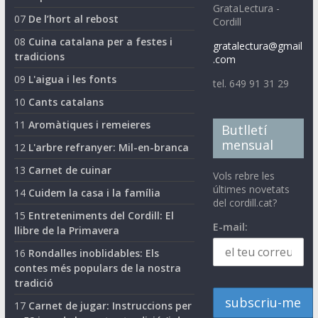
GrataLectura -
07
De l’hort al rebost
Cordill
08
Cuina catalana per a festes i
gratalectura@gmail
tradicions
.com
09
L'aigua i les fonts
tel. 649 91 31 29
10
Cants catalans
11
Aromàtiques i remeieres
Butlletí
mensual
12
L'arbre refranyer: Mil-en-branca
13
Carnet de cuinar
Vols rebre les
últimes novetats
14
Cuidem la casa i la família
del cordill.cat?
15
Entreteniments del Cordill: El
E-mail:
llibre de la Primavera
16
Rondalles inoblidables: Els
contes més populars de la nostra
tradició
17
Carnet de jugar: Instruccions per