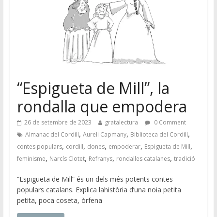
“Espigueta de Mill”, la
rondalla que empodera
26 de setembre de 2023
gratalectura
0 Comment
,
,
,
Almanac del Cordill
Aureli Capmany
Biblioteca del Cordill
,
,
,
,
,
contes populars
cordill
dones
empoderar
Espigueta de Mill
,
,
,
,
feminisme
Narcís Clotet
Refranys
rondalles catalanes
tradició
“Espigueta de Mill” és un dels més potents contes
populars catalans. Explica lahistòria d’una noia petita
petita, poca coseta, òrfena