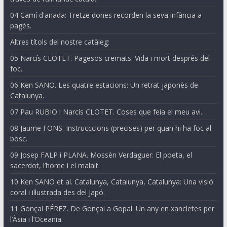
04 Camí d'anada: Tretze dones recorden la seva infància a
pagès.
Altres títols del nostre catàleg:
05 Narcís CLOTET. Pagesos cremats: Vida i mort després del
foc.
06 Ken SANO. Les quatre estacions: Un retrat japonès de
Catalunya.
07 Pau RUBIO i Narcís CLOTET. Coses que feia el meu avi.
08 Jaume FONS. Instrucccions (precises) per quan hi ha foc al
bosc.
09 Josep FALP i PLANA. Mossèn Verdaguer: El poeta, el
sacerdot, l’home i el malalt.
10 Ken SANO et al. Catalunya, Catalunya, Catalunya: Una visió
coral i il·lustrada des del Japó.
11 Gonçal PÉREZ. De Gonçal a Gopal: Un any en xancletes per
l’Àsia i l’Oceania.