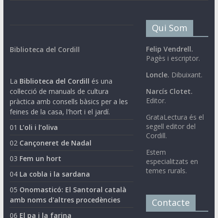
Qui Som
Felip Vendrell.
Biblioteca del Cordill
Pagès i escriptor.
Loncle.
Dibuixant.
La
Biblioteca del Cordill
és una
col·lecció de manuals de cultura
Narcís Clotet.
Editor.
pràctica amb consells bàsics per a les
feines de la casa, l'hort i el jardí.
GrataLectura és el
segell editor del
01
L’oli i l’oliva
Cordill.
02
Cançoneret de Nadal
Estem
03
Fem un hort
especialitzats en
temes rurals.
04
La cobla i la sardana
05
Onomasticó: El Santoral català
amb noms d'altres procedències
Contacte
06
El pa i la farina