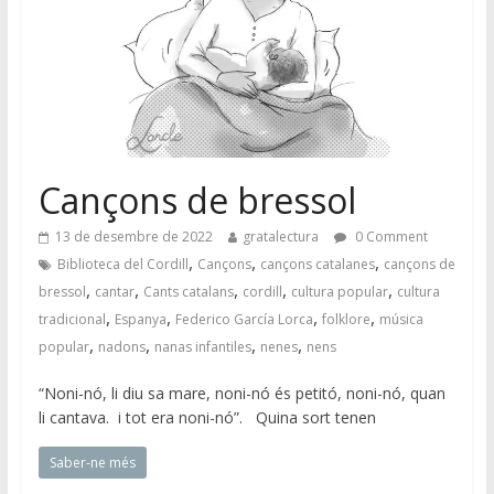
Cançons de bressol
13 de desembre de 2022
gratalectura
0 Comment
,
,
,
Biblioteca del Cordill
Cançons
cançons catalanes
cançons de
,
,
,
,
,
bressol
cantar
Cants catalans
cordill
cultura popular
cultura
,
,
,
,
tradicional
Espanya
Federico García Lorca
folklore
música
,
,
,
,
popular
nadons
nanas infantiles
nenes
nens
“Noni-nó, li diu sa mare, noni-nó és petitó, noni-nó, quan
li cantava. i tot era noni-nó”. Quina sort tenen
Saber-ne més