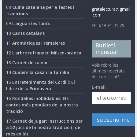
08
Cuina catalana per a festes i
gratalectura@gmail
tradicions
.com
09
L'aigua i les fonts
tel. 649 91 31 29
10
Cants catalans
11
Aromàtiques i remeieres
Butlletí
mensual
12
L'arbre refranyer: Mil-en-branca
13
Carnet de cuinar
Vols rebre les
últimes novetats
14
Cuidem la casa i la família
del cordill.cat?
15
Entreteniments del Cordill: El
E-mail:
llibre de la Primavera
16
Rondalles inoblidables: Els
contes més populars de la nostra
tradició
17
Carnet de jugar: Instruccions per
a 52 jocs de la nostra tradició (i de
més enllà)