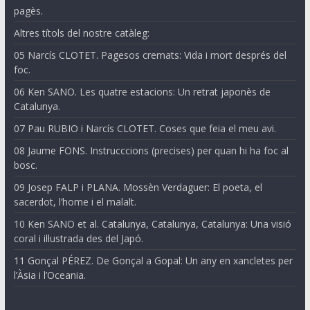
pagès.
Altres títols del nostre catàleg:
05 Narcís CLOTET. Pagesos cremats: Vida i mort després del
foc.
06 Ken SANO. Les quatre estacions: Un retrat japonès de
Catalunya.
07 Pau RUBIO i Narcís CLOTET. Coses que feia el meu avi.
08 Jaume FONS. Instrucccions (precises) per quan hi ha foc al
bosc.
09 Josep FALP i PLANA. Mossèn Verdaguer: El poeta, el
sacerdot, l’home i el malalt.
10 Ken SANO et al. Catalunya, Catalunya, Catalunya: Una visió
coral i il·lustrada des del Japó.
11 Gonçal PÉREZ. De Gonçal a Gopal: Un any en xancletes per
l’Àsia i l’Oceania.