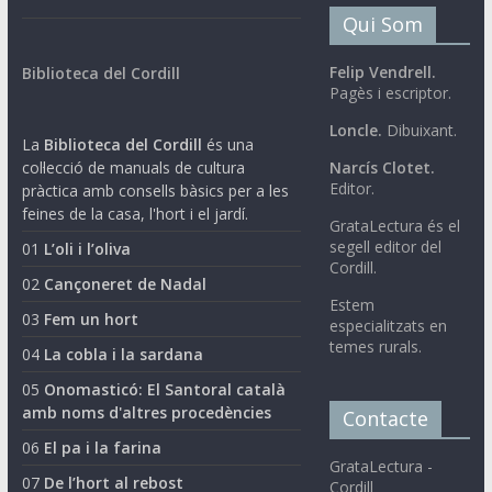
Qui Som
Felip Vendrell.
Biblioteca del Cordill
Pagès i escriptor.
Loncle.
Dibuixant.
La
Biblioteca del Cordill
és una
col·lecció de manuals de cultura
Narcís Clotet.
Editor.
pràctica amb consells bàsics per a les
feines de la casa, l'hort i el jardí.
GrataLectura és el
segell editor del
01
L’oli i l’oliva
Cordill.
02
Cançoneret de Nadal
Estem
03
Fem un hort
especialitzats en
temes rurals.
04
La cobla i la sardana
05
Onomasticó: El Santoral català
amb noms d'altres procedències
Contacte
06
El pa i la farina
GrataLectura -
07
De l’hort al rebost
Cordill