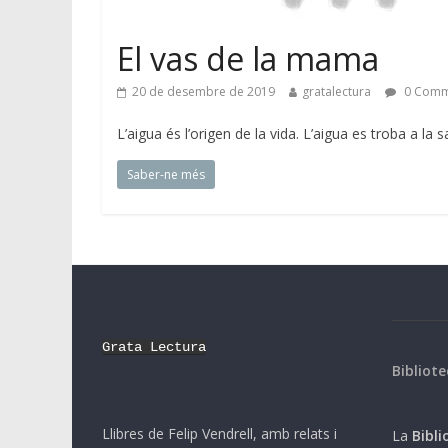
El vas de la mama
20 de desembre de 2019
gratalectura
0 Comm
L’aigua és l’origen de la vida. L’aigua es troba a la s
Saber-ne més
Grata Lectura
Bibliote
Llibres de Felip Vendrell, amb relats i
La
Biblio