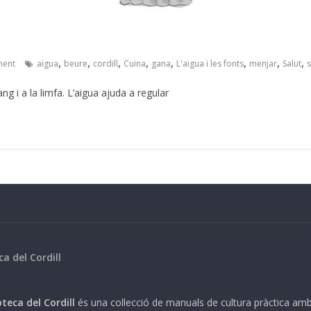
,
,
,
,
,
,
,
,
ent
aigua
beure
cordill
Cuina
gana
L'aigua i les fonts
menjar
Salut
ang i a la limfa. L’aigua ajuda a regular
ca del Cordill
teca del Cordill
és una col·lecció de manuals de cultura pràctica am