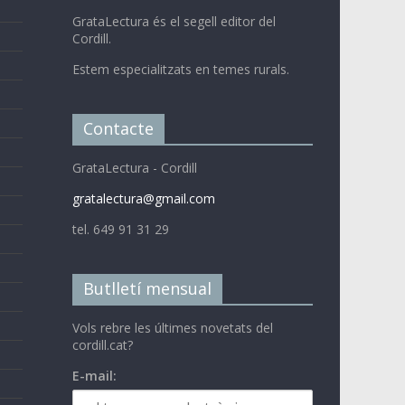
GrataLectura és el segell editor del
Cordill.
Estem especialitzats en temes rurals.
Contacte
GrataLectura - Cordill
gratalectura@gmail.com
tel. 649 91 31 29
Butlletí mensual
Vols rebre les últimes novetats del
cordill.cat?
E-mail: