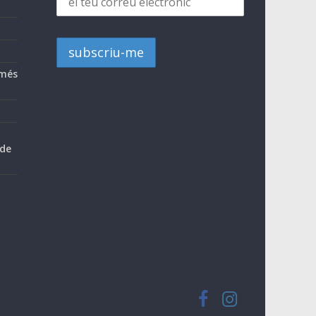
 més
 de