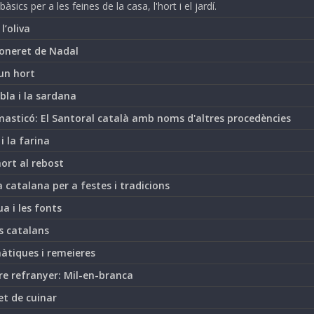
bàsics per a les feines de la casa, l'hort i el jardí.
i l’oliva
oneret de Nadal
un hort
bla i la sardana
asticó: El Santoral català amb noms d'altres procedències
 i la farina
hort al rebost
 catalana per a festes i tradicions
ua i les fonts
s catalans
àtiques i remeieres
re refranyer: Mil-en-branca
et de cuinar