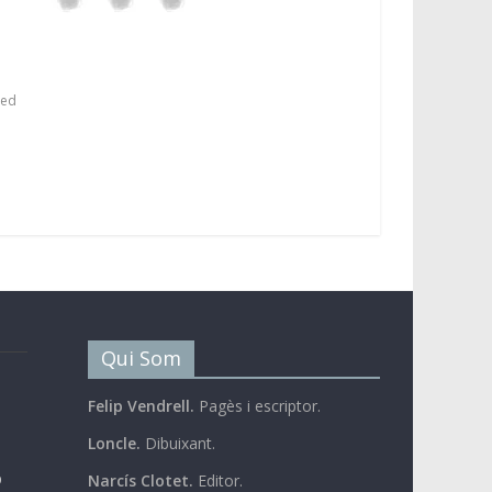
sed
Qui Som
Felip Vendrell.
Pagès i escriptor.
Loncle.
Dibuixant.
b
Narcís Clotet.
Editor.