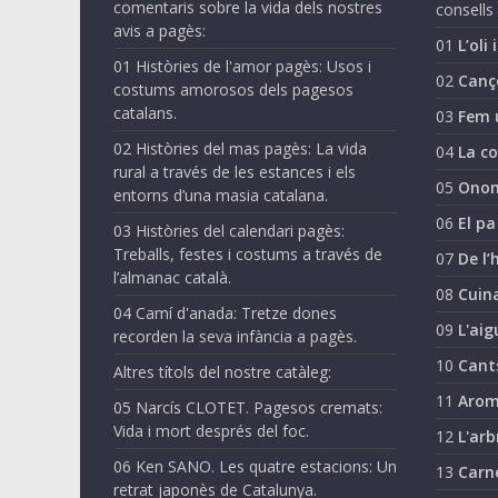
comentaris sobre la vida dels nostres
consells 
avis a pagès:
01
L’oli 
01 Històries de l'amor pagès: Usos i
02
Canç
costums amorosos dels pagesos
catalans.
03
Fem 
02 Històries del mas pagès: La vida
04
La co
rural a través de les estances i els
05
Onom
entorns d’una masia catalana.
06
El pa
03 Històries del calendari pagès:
Treballs, festes i costums a través de
07
De l’
l’almanac català.
08
Cuina
04 Camí d'anada: Tretze dones
09
L'aig
recorden la seva infància a pagès.
10
Cant
Altres títols del nostre catàleg:
11
Arom
05 Narcís CLOTET. Pagesos cremats:
Vida i mort després del foc.
12
L'arb
06 Ken SANO. Les quatre estacions: Un
13
Carn
retrat japonès de Catalunya.